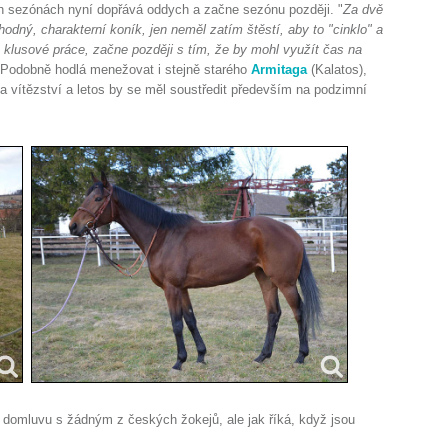
h sezónách nyní dopřává oddych a začne sezónu později. "
Za dvě
hodný, charakterní koník, jen neměl zatím štěstí, aby to "cinklo" a
 klusové práce, začne později s tím, že by mohl využít čas na
r. Podobně hodlá menežovat i stejně starého
Armitaga
(Kalatos),
a vítězství a letos by se měl soustředit především na podzimní
domluvu s žádným z českých žokejů, ale jak říká, když jsou