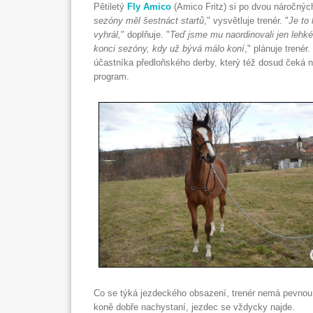
Pětiletý
Fly Amico
(Amico Fritz) si po dvou náročnýc
sezóny měl šestnáct startů
," vysvětluje trenér. "
Je to 
vyhrál,
" doplňuje. "
Teď jsme mu naordinovali jen lehké
konci sezóny, kdy už bývá málo koní
," plánuje trené
účastníka předloňského derby, který též dosud čeká n
program.
Co se týká jezdeckého obsazení, trenér nemá pevnou 
koně dobře nachystaní, jezdec se vždycky najde.