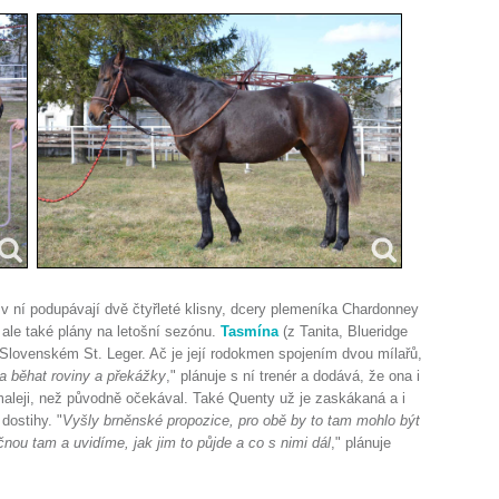
 v ní podupávají dvě čtyřleté klisny, dcery plemeníka Chardonney
ale také plány na letošní sezónu.
Tasmína
(z Tanita, Blueridge
 Slovenském St. Leger. Ač je její rodokmen spojením dvou mílařů,
a běhat roviny a překážky
," plánuje s ní trenér a dodává, že ona i
maleji, než původně očekával. Také Quenty už je zaskákaná a i
dostihy. "
Vyšly brněnské propozice, pro obě by to tam mohlo být
nou tam a uvidíme, jak jim to půjde a co s nimi dál
," plánuje