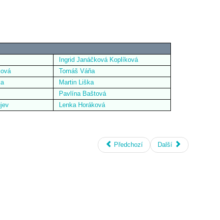
Ingrid Janáčková Koplíková
ková
Tomáš Váňa
ka
Martin Liška
Pavlína Baštová
ujev
Lenka Horáková
Předchozí
Další