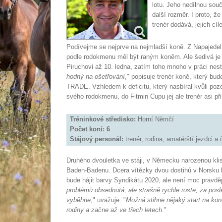
lotu. Jeho nedílnou souč
další rozměr. I proto, ž
trenér dodává, jejich cí
Podívejme se nejprve na nejmladší koně. Z Napajedel 
podle rodokmenu měl být raným koněm. Ale šedivá je te
Piruchovi až 10. ledna, zatím toho mnoho v práci nesti
hodný na ošetřování
," popisuje trenér koně, který bu
TRADE. Vzhledem k deficitu, který nasbíral kvůli pozd
svého rodokmenu, do Fitmin Cupu jej ale trenér asi př
Tréninkové středisko:
Horní Němčí
Počet koní: 6
Stájový personál:
trenér, rodina, amatérští jezdci a
Druhého dvouletka ve stáji, v Německu narozenou kl
Baden-Badenu. Dcera vítězky dvou dostihů v Norsku kli
bude hájit barvy Syndikátu 2020, ale není moc pravdě
problémů obsednutá, ale strašně rychle roste, za posl
vyběhne
," uvažuje. "
Možná stihne nějaký start na kon
rodiny a začne až ve třech letech
."