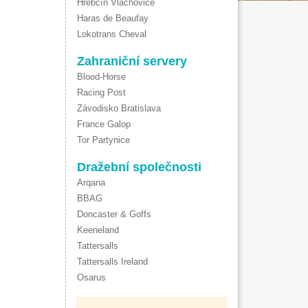
Hřebčín Vlachovice
Haras de Beaufay
Lokotrans Cheval
Zahraniční servery
Blood-Horse
Racing Post
Závodisko Bratislava
France Galop
Tor Partynice
Dražební společnosti
Arqana
BBAG
Doncaster & Goffs
Keeneland
Tattersalls
Tattersalls Ireland
Osarus