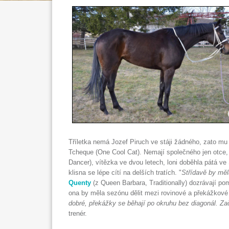
Tříletka nemá Jozef Piruch ve stáji žádného, zato mu
Tcheque (One Cool Cat). Nemají společného jen otce, 
Dancer), vítězka ve dvou letech, loni doběhla pátá ve
klisna se lépe cítí na delších tratích. "
Střídavě by měl
Quenty
(z Queen Barbara, Traditionally) dozrávají po
ona by měla sezónu dělit mezi rovinové a překážkové 
dobré, překážky se běhají po okruhu bez diagonál. Zač
trenér.