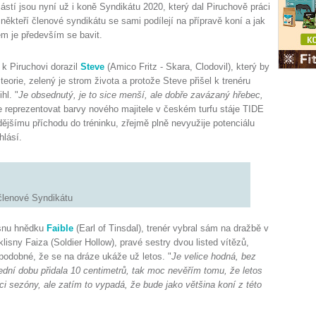
ástí jsou nyní už i koně Syndikátu 2020, který dal Piruchově práci
e někteří členové syndikátu se sami podílejí na přípravě koní a jak
lem je především se bavit.
k Piruchovi dorazil
Steve
(Amico Fritz - Skara, Clodovil), který by
orie, zelený je strom života a protože Steve přišel k trenéru
hl. "
Je obsednutý, je to sice menší, ale dobře zavázaný hřebec,
de reprezentovat barvy nového majitele v českém turfu stáje TIDE
ějšímu příchodu do tréninku, zřejmě plně nevyužije potenciálu
ihlásí.
 členové Syndikátu
isnu hnědku
Faible
(Earl of Tinsdal), trenér vybral sám na dražbě v
sny Faiza (Soldier Hollow), pravé sestry dvou listed vítězů,
podobné, že se na dráze ukáže už letos. "
Je velice hodná, bez
ední dobu přidala 10 centimetrů, tak moc nevěřím tomu, že letos
ci sezóny, ale zatím to vypadá, že bude jako většina koní z této