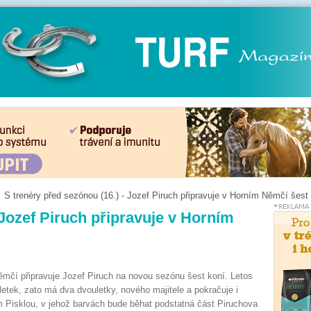
S trenéry před sezónou (16.) - Jozef Piruch připravuje v Horním Němčí šest
 Jozef Piruch připravuje v Horním
ěmčí připravuje Jozef Piruch na novou sezónu šest koní. Letos
letek, zato má dva dvouletky, nového majitele a pokračuje i
 Pisklou, v jehož barvách bude běhat podstatná část Piruchova