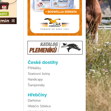
České dostihy
Přihlášky
Startovní listiny
Handicapy
Šampionáty
Hřebčíny
Darhorse
Hřebčín Střelice