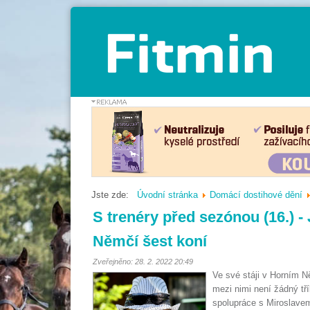
Jste zde:
Úvodní stránka
Domácí dostihové dění
S trenéry před sezónou (16.) -
Němčí šest koní
Zveřejněno: 28. 2. 2022 20:49
Ve své stáji v Horním N
mezi nimi není žádný tří
spolupráce s Miroslavem