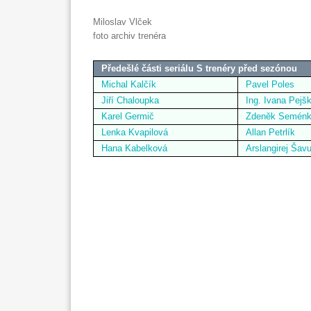
Miloslav Vlček
foto archiv trenéra
Předešlé části seriálu S trenéry před sezónou
Michal Kalčík
Pavel Poles
Jiří Chaloupka
Ing. Ivana Pejš
Karel Germič
Zdeněk Semén
Lenka Kvapilová
Allan Petrlík
Hana Kabelková
Arslangirej Šav