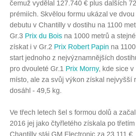
čemuž vydělal 127.740 € plus dalších 72 
prémiích. Skvělou formu ukázal ve dvou 
debutu v Chantilly v dostihu na 1100 metr
Gr.3
Prix du Bois
na 1000 metrů a stejné
získat i v Gr.2
Prix Robert Papin
na 1100 
start jednoho z nejvýznamnějších dosti
pro dvouleté Gr.1
Prix Morny
, kde sice v
místo, ale za svůj výkon získal nejvyšší 
dosáhl - 49,5 kg.
Ve třech letech šel s formou dolů a zača
2016 jej jako čtyřletého získala po třetí
Chantilly stáj GM Electronic za 23.111 €