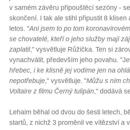
v samém závěru připouštěcí sezóny - se
skončení. I tak ale stihl připustit 8 klisen
letos. "
Ani jsem to po tom koronavirovém 
se chovatelé, kteří o jeho služby mají zá
zaplatil
," vysvětluje Růžička. Ten si zá
vynachválit, především jeho povahu. "J
e
hřebec, i ke klisně jej vodíme jen na ohlá
nepotřebuje
," vysvětluje. "
Můžu s ním cho
Voltaire z filmu Černý tulipán
," dodává s
Lehaim běhal od dvou do šesti letech, 
startů, z nichž 3 proměnil ve vítězství a v