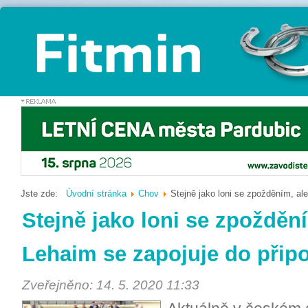
Jste zde:
Úvodní stránka
Chov
Stejně jako loni se zpožděním, al
Stejně jako loni se zpoždění
Lehaim se zapojuje do přip
Zveřejněno: 14. 5. 2020 11:33