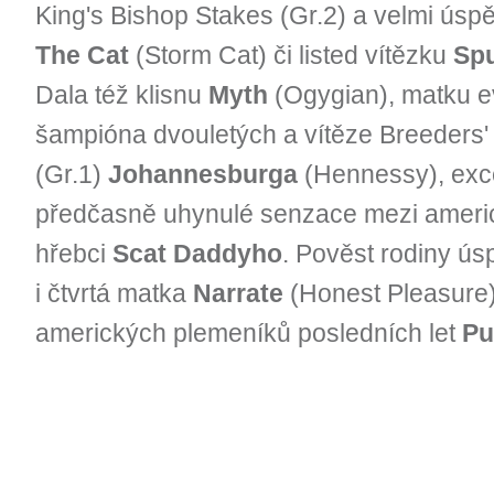
King's Bishop Stakes (Gr.2) a velmi ús
The Cat
(Storm Cat) či listed vítězku
Spu
Dala též klisnu
Myth
(Ogygian), matku e
šampióna dvouletých a vítěze Breeders'
(Gr.1)
Johannesburga
(Hennessy), exce
předčasně uhynulé senzace mezi amer
hřebci
Scat Daddyho
. Pověst rodiny ú
i čtvrtá matka
Narrate
(Honest Pleasure)
amerických plemeníků posledních let
Pu