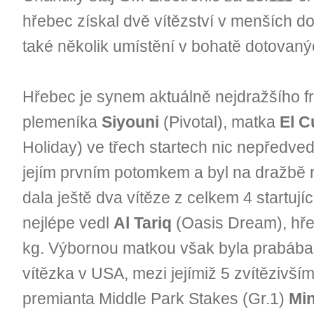
hřebec získal dvě vítězství v menších d
také několik umístění v bohatě dotovan
Hřebec
je synem aktuálně nejdražšího 
plemeníka
Siyouni
(Pivotal), matka
El C
Holiday) ve třech startech nic nepředved
jejím prvním potomkem a byl na dražbě 
dala ještě dva vítěze z celkem 4 startují
nejlépe vedl
Al Tariq
(Oasis Dream), hře
kg. Výbornou matkou však byla prabáb
vítězka v USA, mezi jejímiž 5 zvítězivší
premianta Middle Park Stakes (Gr.1)
Min