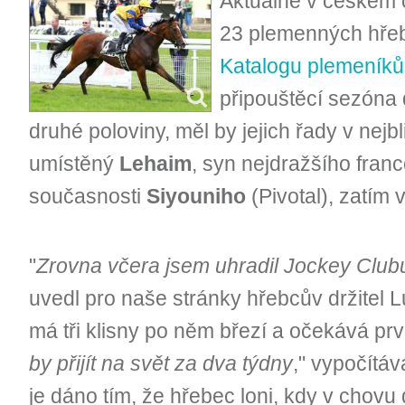
Aktuálně v českém 
23 plemenných hřebc
Katalogu plemeníků
připouštěcí sezóna
druhé poloviny, měl by jejich řady v nejbl
umístěný
Lehaim
, syn nejdražšího fra
současnosti
Siyouniho
(Pivotal), zatím 
"
Zrovna včera jsem uhradil Jockey Clubu
uvedl pro naše stránky hřebcův držitel 
má tři klisny po něm březí a očekává prv
by přijít na svět za dva týdny
," vypočítá
je dáno tím, že hřebec loni, kdy v chovu 