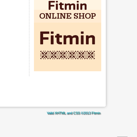
Valid
XHTML
and
CSS
©2013
Fitmin