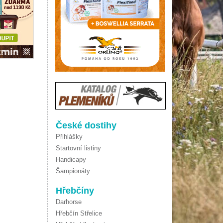
České dostihy
Přihlášky
Startovní listiny
Handicapy
Šampionáty
Hřebčíny
Darhorse
Hřebčín Střelice