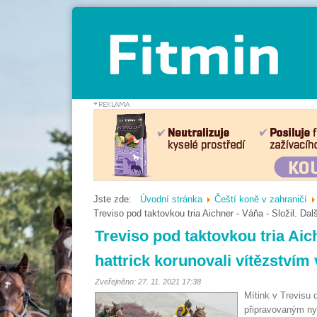
Jste zde:
Úvodní stránka
Čeští koně v zahraničí
Treviso pod taktovkou tria Aichner - Váňa - Složil. Dal
Treviso pod taktovkou tria Aich
hattrick korunovali vítězstvím
Zveřejněno: 27. 11. 2021 17:38
Mítink v Trevisu 
připravovaným ny