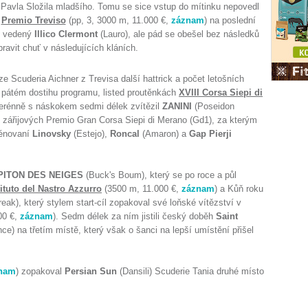
e Pavla Složila mladšího. Tomu se sice vstup do mítinku nepovedl
í
Premio Treviso
(pp, 3, 3000 m, 11.000 €,
záznam
) na poslední
m vedený
Illico Clermont
(Lauro), ale pád se obešel bez následků
pravit chuť v následujících kláních.
e Scuderia Aichner z Trevisa další hattrick a počet letošních
 v pátém dostihu programu, listed proutěnkách
XVIII Corsa Siepi di
verénně s náskokem sedmi délek zvítězil
ZANINI
(Poseidon
 zářijových Premio Gran Corsa Siepi di Merano (Gd1), za kterým
rénovaní
Linovsky
(Estejo),
Roncal
(Amaron) a
Gap Pierji
PITON DES NEIGES
(Buck's Boum), který se po roce a půl
ituto del Nastro Azzurro
(3500 m, 11.000 €,
záznam
) a Kůň roku
ak), který stylem start-cíl zopakoval své loňské vítězství v
00 €,
záznam
). Sedm délek za ním jistili český doběh
Saint
ce) na třetím místě, který však o šanci na lepší umístění přišel
nam
) zopakoval
Persian Sun
(Dansili) Scuderie Tania druhé místo