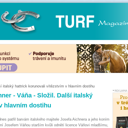
ší italský hattrick korunovali vítězstvím v hlavním dostihu
ner - Váňa - Složil. Další italský
 v hlavním dostihu
dnes patřil barvám italského majitele Josefa Aichnera a jeho koním
ní Josefem Váňou starším kvůli odnětí licence Váňovi mladšímu,