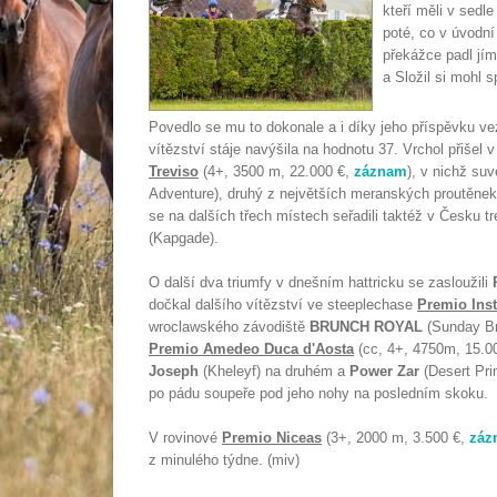
kteří měli v sedl
poté, co v úvodn
překážce padl jí
a Složil si mohl s
Povedlo se mu to dokonale a i díky jeho příspěvku vez
vítězství stáje navýšila na hodnotu 37. Vrchol přišel
Treviso
(4+, 3500 m, 22.000 €,
záznam
), v nichž su
Adventure), druhý z největších meranských proutěnek
se na dalších třech místech seřadili taktéž v Česku t
(Kapgade).
O další dva triumfy v dnešním hattricku se zasloužili
dočkal dalšího vítězství ve steeplechase
Premio Inst
wroclawského závodiště
BRUNCH ROYAL
(Sunday Bre
Premio Amedeo Duca d'Aosta
(cc, 4+, 4750m, 15.0
Joseph
(Kheleyf) na druhém a
Power Zar
(Desert Prin
po pádu soupeře pod jeho nohy na posledním skoku.
V rovinové
Premio Niceas
(3+, 2000 m, 3.500 €,
záz
z minulého týdne. (miv)