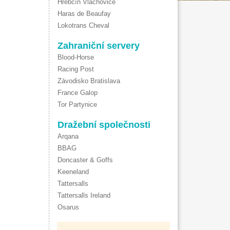
Hřebčín Vlachovice
Haras de Beaufay
Lokotrans Cheval
Zahraniční servery
Blood-Horse
Racing Post
Závodisko Bratislava
France Galop
Tor Partynice
Dražební společnosti
Arqana
BBAG
Doncaster & Goffs
Keeneland
Tattersalls
Tattersalls Ireland
Osarus