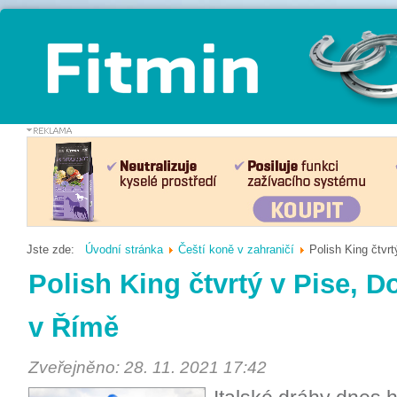
Jste zde:
Úvodní stránka
Čeští koně v zahraničí
Polish King čtvr
Polish King čtvrtý v Pise, D
v Římě
Zveřejněno: 28. 11. 2021 17:42