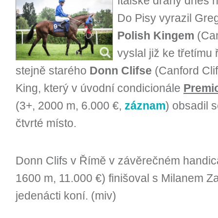
Italské dráhy dnes h
Do Pisy vyrazil Gre
Polish Kingem
(Cam
vyslal již ke třetím
stejně starého
Donn Clifse
(Canford Clif
King, který v úvodní condicionále
Premio
(3+, 2000 m, 6.000 €,
záznam
) obsadil
čtvrté místo.
Donn Clifs v Římě v závěrečném handi
1600 m, 11.000 €) finišoval s Milanem Za
jedenácti koní. (miv)