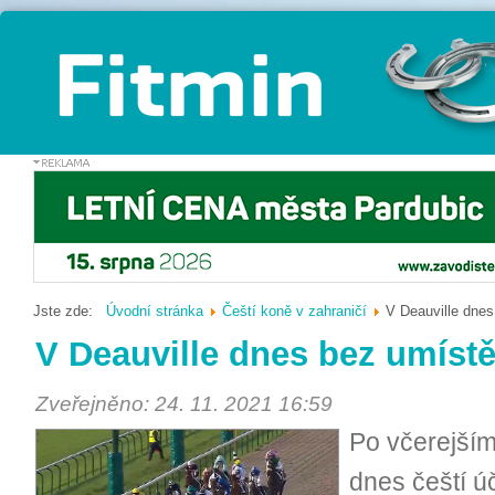
Jste zde:
Úvodní stránka
Čeští koně v zahraničí
V Deauville dnes
V Deauville dnes bez umístě
Zveřejněno: 24. 11. 2021 16:59
Po včerejším
dnes čeští úč