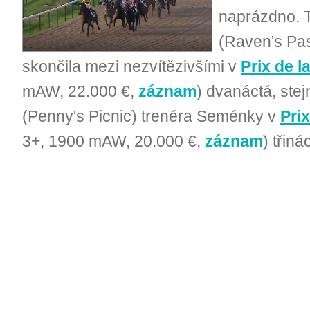
naprázdno. T
(Raven's Pas
skončila mezi nezvítězivšími v
Prix de l
mAW, 22.000 €,
záznam
) dvanáctá, stej
(Penny's Picnic) trenéra Seménky v
Pri
3+, 1900 mAW, 20.000 €,
záznam
) třiná