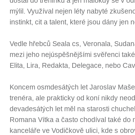
dostal do tréninku a jen málokdy se v od
mýlil. Využíval nejen léty nabyté zkušeno
instinkt, cit a talent, které jsou dány jen 
Vedle hřebců Seala cs, Veronala, Sudan
mezi jeho nejúspěšnějšími svěřenci také
Elita, Lira, Redakta, Delegace, nebo Cav
Koncem osmdesátých let Jaroslav Mašek u
trenéra, ale prakticky od koní nikdy neo
devadesátých let měl na starosti chuch
Romana Vítka a často chodíval také do n
kanceláře ve Vodičkově ulici, kde s ob