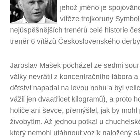
jehož jméno je spojován
vítěze trojkoruny Symbol
nejúspěšnějších trenérů celé historie č
trenér 6 vítězů Československého derby
Jaroslav Mašek pocházel ze sedmi sour
války nevrátil z koncentračního tábora a
dětství napadal na levou nohu a byl velic
vážil jen dvaatřicet kilogramů), a proto h
holiče ani ševce, přemýšlel, jak by moh
živobytím. Až jednou potkal u chuchelsk
který nemohl utáhnout vozík naložený 