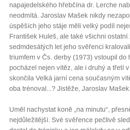
napajedelského hřebčína dr. Lerche nabí
neodmítá. Jaroslav Mašek nikdy nezapo
úspěších jeho stáje měli velký podíl nej
František Huleš, ale také všichni ostatn
sedmdesátých let jeho svěřenci kraloval
triumfem v Čs. derby (1973) vstoupil do hi
pocházel nejen vítěz, ale i druhý a třetí v
skončila Velká jarní cena současným vít
oba trénoval...? Jistěže, Jaroslav Mašek
Uměl nachystat koně „na minutu“, přesně
nejdůležitější. Své svěřence pečlivě sle