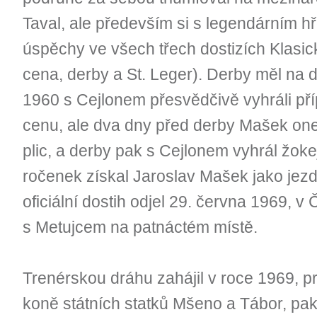
Taval, ale především si s legendárním 
úspěchy ve všech třech dostizích Klasick
cena, derby a St. Leger). Derby měl na d
1960 s Cejlonem přesvědčivě vyhráli př
cenu, ale dva dny před derby Mašek o
plic, a derby pak s Cejlonem vyhrál žokej
ročenek získal Jaroslav Mašek jako jezd
oficiální dostih odjel 29. června 1969, v 
s Metujcem na patnáctém místě.
Trenérskou dráhu zahájil v roce 1969, p
koně státních statků Mšeno a Tábor, pak 