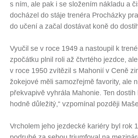
s ním, ale pak i se složením nákladu a č
docházel do stáje trenéra Procházky prav
do učení a začal dostávat koně do dosti
Vyučil se v roce 1949 a nastoupil k tren
zpočátku plnil roli až čtvrtého jezdce, al
v roce 1950 zvítězil s Mahonií v Ceně zim
žokejové měli samozřejmě favority, ale
překvapivě vyhrála Mahonie. Ten dostih
hodně důležitý,“ vzpomínal později Maše
Vrcholem jeho jezdecké kariéry byl rok
podruhé za sebou triumfoval na meziná