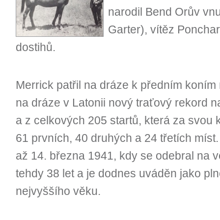
narodil Bend Orův vn
Garter), vítěz Ponchar
dostihů.
Merrick patřil na dráze k předním koním 
na dráze v Latonii nový traťový rekord 
a z celkových 205 startů, která za svou k
61 prvních, 40 druhých a 24 třetích míst.
až 14. března 1941, kdy se odebral na v
tehdy 38 let a je dodnes uváděn jako pln
nejvyššího věku.