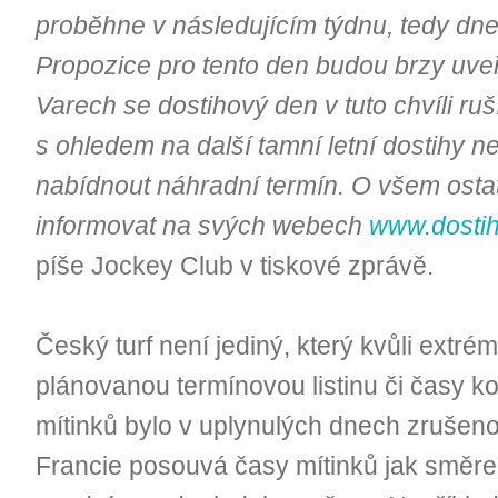
proběhne v následujícím týdnu, tedy dne
Propozice pro tento den budou brzy uve
Varech se dostihový den v tuto chvíli ru
s ohledem na další tamní letní dostihy 
nabídnout náhradní termín. O všem ost
informovat na svých webech
www.dostih
píše Jockey Club v tiskové zprávě.
Český turf není jediný, který kvůli extr
plánovanou termínovou listinu či časy ko
mítinků bylo v uplynulých dnech zrušeno
Francie posouvá časy mítinků jak směre