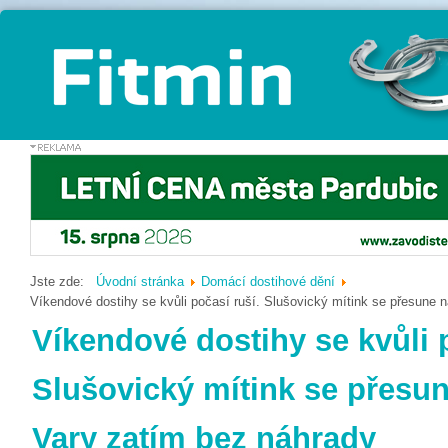
Jste zde:
Úvodní stránka
Domácí dostihové dění
Víkendové dostihy se kvůli počasí ruší. Slušovický mítink se přesune 
Víkendové dostihy se kvůli p
Slušovický mítink se přesun
Vary zatím bez náhrady