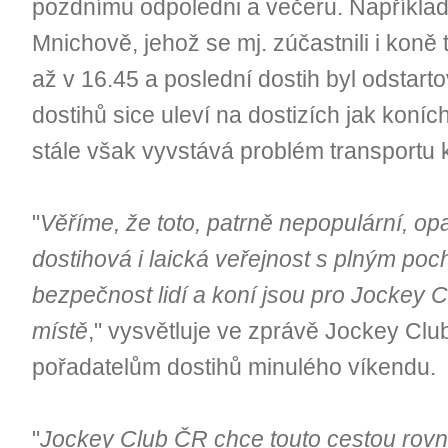
pozdnímu odpoledni a večeru. Například 
Mnichově, jehož se mj. zúčastnili i koně
až v 16.45 a poslední dostih byl odstar
dostihů sice uleví na dostizích jak koníc
stále však vyvstává problém transportu 
"
Věříme, že toto, patrně nepopulární, op
dostihová i laická veřejnost s plným po
bezpečnost lidí a koní jsou pro Jockey
místě
," vysvětluje ve zprávě Jockey Clu
pořadatelům dostihů minulého víkendu.
"
Jockey Club ČR chce touto cestou rov