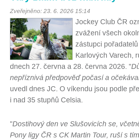
Zveřejněno: 23. 6. 2026 15:14
Jockey Club ČR ozn
zvážení všech okol
zástupci pořadatelů
Karlových Varech, r
dnech 27. června a 28. června 2026. "
Dů
nepříznivá předpověď počasí a očekávan
uvedl dnes JC. O víkendu jsou podle př
i nad 35 stupňů Celsia.
"
Dostihový den ve Slušovicích se, včet
Pony ligy ČR s CK Martin Tour, ruší s tí