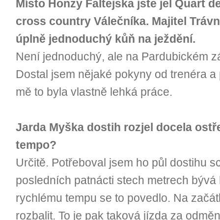
Místo Honzy Faltejska jste jel Quart 
cross country Válečníka. Majitel Trávní
úplně jednoduchý kůň na ježdění.
Není jednoduchý, ale na Pardubickém závo
Dostal jsem nějaké pokyny od trenéra a 
mě to byla vlastně lehká práce.
Jarda Myška dostih rozjel docela ost
tempo?
Určitě. Potřeboval jsem ho půl dostihu s
posledních patnácti stech metrech bývá 
rychlému tempu se to povedlo. Na začátk
rozbalit. To je pak taková jízda za odměn