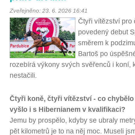
Zveřejněno: 23. 6. 2026 16:41
Čtyři vítězství pro 
povedený debut S
směrem k podzimu
Bartoš po úspěšné
rozebírá výkony svých svěřenců i koní, kt
nestačili.
Čtyři koně, čtyři vítězství - co chyběl
vyšlo i s Hibernianem v kvalifikaci?
Jemu by prospělo, kdyby se ubraly metry
pět kilometrů je to na něj moc. Museli jsm