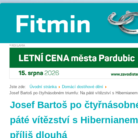
Jste zde:
Úvodní stránka
Domácí dostihové dění
Josef Bartoš po čtyřnásobném triumfu: Na páté vítězství s Hibernianem 
Josef Bartoš po čtyřnásobn
páté vítězství s Hibernianem
příliš dlouhá