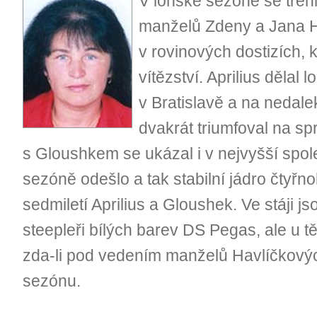
V loňské sezóně se trén
manželů Zdeny a Jana H
v rovinových dostizích, 
vítězství. Aprilius dělal l
v Bratislavě a na nedale
dvakrát triumfoval na spr
s Gloushkem se ukázal i v nejvyšší spol
sezóně odešlo a tak stabilní jádro čtyřn
sedmiletí Aprilius a Gloushek. Ve stáji j
steepleři bílých barev DS Pegas, ale u těc
zda-li pod vedením manželů Havlíčkových
sezónu.