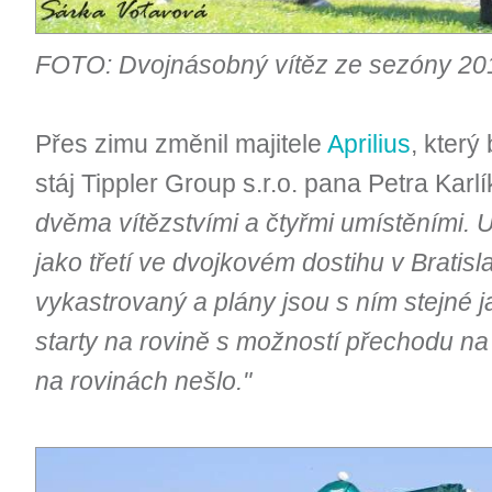
FOTO: Dvojnásobný vítěz ze sezóny 201
Přes zimu změnil majitele
Aprilius
, který
stáj Tippler Group s.r.o. pana Petra Karlí
dvěma vítězstvími a čtyřmi umístěními. 
jako třetí ve dvojkovém dostihu v Bratisl
vykastrovaný a plány jsou s ním stejné
starty na rovině s možností přechodu na
na rovinách nešlo."