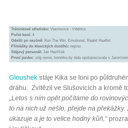
Tréninkové středisko:
Vlachovice - Vrbětice
Počet koní:
4
Odešli po sezóně:
Run The Win, Emotional, Raabit Haafhd
Přihlášky do klasických dostihů:
nejsou
Stájový personál:
Jan Havlíček
První jezdec
: stáj nemá, trenérka by ráda spolupracovala s Jaromír
Gloushek
stáje Kika se loni po půldruhé
dráhu. Zvítězil ve Slušovicích a kromě to
„Letos s ním opět počítáme do rovinovýc
to na nich už nešlo, přejde na překážky. 
ukazuje a je to velice hodný kůň,“
prozra