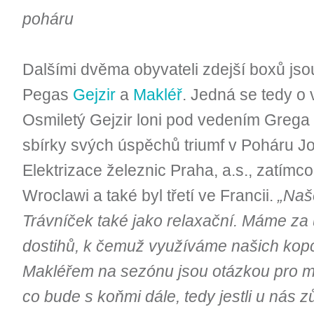
poháru
Dalšími dvěma obyvateli zdejší boxů jso
Pegas
Gejzir
a
Makléř
. Jedná se tedy o
Osmiletý Gejzir loni pod vedením Grega
sbírky svých úspěchů triumf v Poháru J
Elektrizace železnic Praha, a.s., zatímco
Wroclawi a také byl třetí ve Francii.
„Naše
Trávníček také jako relaxační. Máme za 
dostihů, k čemuž využíváme našich kopc
Makléřem na sezónu jsou otázkou pro ma
co bude s koňmi dále, tedy jestli u nás 