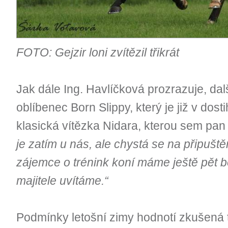
FOTO: Gejzir loni zvítězil třikrát
Jak dále Ing. Havlíčková prozrazuje, dalš
oblíbenec Born Slippy, který je již v do
klasická vítězka Nidara, kterou sem pan 
je zatím u nás, ale chystá se na připuště
zájemce o trénink koní máme ještě pět b
majitele uvítáme.“
Podmínky letošní zimy hodnotí zkušená t