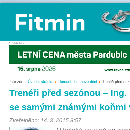
Jste zde:
Úvodní stránka
Domácí dostihové dění
Trenéři před se
Trenéři před sezónou – Ing.
se samými známými koňmi v
Zveřejněno: 14. 3. 2015 8:57