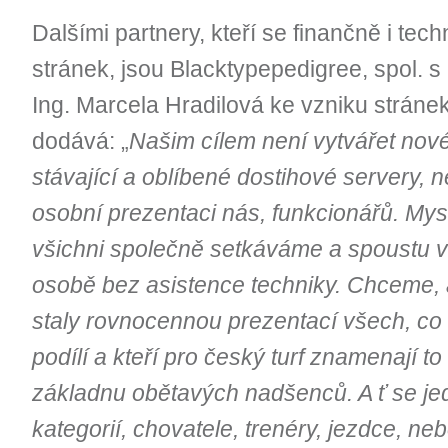
Dalšími partnery, kteří se finančně i tech
stránek, jsou Blacktypepedigree, spol. s 
Ing. Marcela Hradilová ke vzniku stránek a
dodává: „
Našim cílem není vytvářet nové
stávající a oblíbené dostihové servery, 
osobní prezentaci nás, funkcionářů. Mysl
všichni společně setkáváme a spoustu v
osobě bez asistence techniky. Chceme,
staly rovnocennou prezentací všech, co
podílí a kteří pro český turf znamenají to
základnu obětavých nadšenců. A ť se je
kategorií, chovatele, trenéry, jezdce, ne