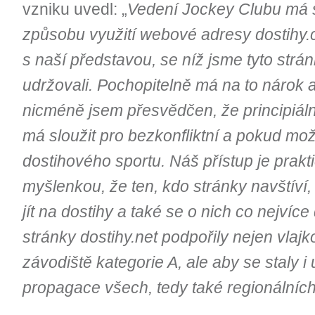
vzniku uvedl: „
Vedení Jockey Clubu má s
způsobu využití webové adresy dostihy.c
s naší představou, se níž jsme tyto stránk
udržovali. Pochopitelně má na to nárok 
nicméně jsem přesvědčen, že principiáln
má sloužit pro bezkonfliktní a pokud mo
dostihového sportu. Náš přístup je prak
myšlenkou, že ten, kdo stránky navštíví,
jít na dostihy a také se o nich co nejví
stránky dostihy.net podpořily nejen vlajk
závodiště kategorie A, ale aby se staly 
propagace všech, tedy také regionálníc