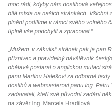
moc rádi, kdyby nám dostihová veřejnos
bílá místa na našich stránkách. Všichni 
plnění podílíme v rámci svého volného č
úplně vše podchytit a zpracovat.
“
„
Mužem ‚v zákulisí‘ stránek pak je pan R
příznivec a pravidelný návštěvník českýc
obětavě postaral o anglickou mutaci strá
panu Martinu Halešovi za odborné texty t
dostihů a webmasterovi panu ing. Petru V
zadavateli, kteří své původní zadání něko
na závěr Ing. Marcela Hradilová.