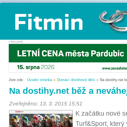
Jste zde:
Úvodní stránka
Domácí dostihové dění
Na dostihy.net b
Na dostihy.net běž a neváhe
Zveřejněno: 13. 3. 2015 15:51
K začátku nové se
Turf&Sport, který