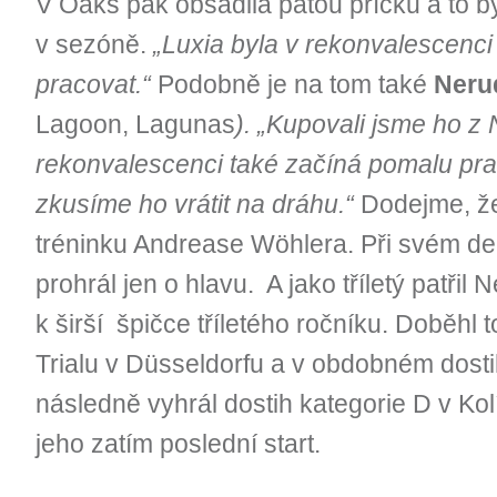
V Oaks pak obsadila pátou příčku a to byl
v sezóně.
„Luxia byla v
rekonvalescenci
pracovat.“
Podobně je na tom také
Neru
Lagoon, Lagunas
). „Kupovali jsme ho 
rekonvalescenci také začíná pomalu pra
zkusíme ho vrátit na dráhu.“
Dodejme, že
tréninku Andrease Wöhlera. Při svém deb
prohrál jen o hlavu. A jako tříletý patřil
k širší špičce tříletého ročníku. Doběhl 
Trialu v Düsseldorfu a v obdobném dosti
následně vyhrál dostih kategorie D v Ko
jeho zatím poslední start.