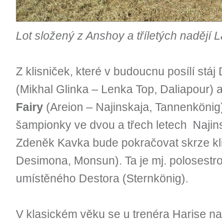
Lot složený z Anshoy a tříletých nadějí
Z klisniček, které v budoucnu posílí stáj
(Mikhal Glinka – Lenka Top, Daliapour) 
Fairy
(Areion – Najinskaja, Tannenkönig)
šampionky ve dvou a třech letech Najins
Zdeněk Kavka bude pokračovat skrze k
Desimona, Monsun). Ta je mj. polosestr
umístěného Destora (Sternkönig).
V klasickém věku se u trenéra Harise nac