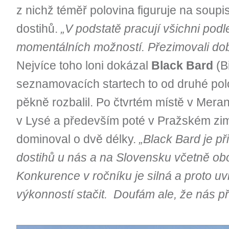
z nichž téměř polovina figuruje na soupi
dostihů.
„V podstatě pracují všichni pod
momentálních možností. Přezimovali dob
Nejvíce toho loni dokázal
Black Bard
(B
seznamovacích startech to od druhé pol
pěkně rozbalil. Po čtvrtém místě v Meran
v Lysé a především poté v Pražském zim
dominoval o dvě délky.
„Black Bard je př
dostihů u nás a na Slovensku včetně ob
Konkurence v ročníku je silná a proto u
výkonností stačit. Doufám ale, že nás p