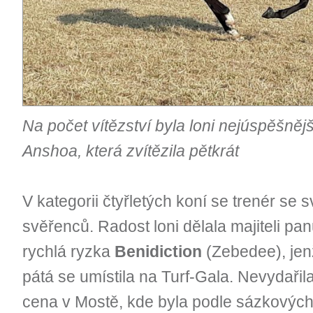
Na počet vítězství byla loni nejúspěšně
Anshoa, která zvítězila pětkrát
V kategorii čtyřletých koní se trenér s
svěřenců. Radost loni dělala majiteli p
rychlá ryzka
Benidiction
(Zebedee), jenž
pátá se umístila na Turf-Gala. Nevydařil
cena v Mostě, kde byla podle sázkových