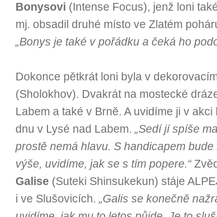
Bonysovi
(Intense Focus), jenž loni ta
mj. obsadil druhé místo ve Zlatém pohár
„Bonys je také v pořádku a čeká ho podo
Dokonce pětkrát loni byla v dekorovací
(Sholokhov). Dvakrát na mostecké dráze
Labem a také v Brně. A uvidíme ji v akc
dnu v Lysé nad Labem.
„Sedí jí spíše ma
prostě nemá hlavu. S handicapem bude mu
výše, uvidíme, jak se s tím popere.“
Zvěd
Galise
(Suteki Shinsukekun) stáje ALPEJ
i ve Slušovicích.
„
Galis se konečně nažra
uvidíme, jak mu to letos půjde. Je to slu