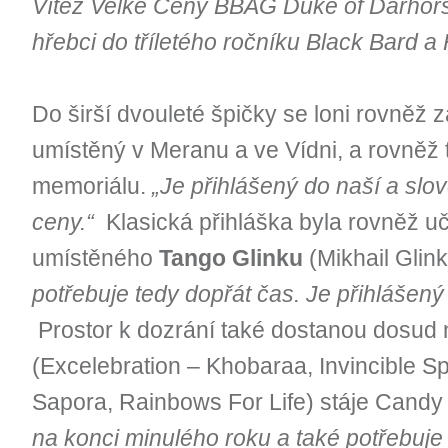
Vítěz Velké Ceny BBAG Duke of Darhors
hřebci do tříletého ročníku Black Bard a 
Do širší dvouleté špičky se loni rovněž z
umístěný v Meranu a ve Vídni, a rovněž 
memoriálu.
„Je přihlášený do naší a slo
ceny.“
Klasická přihláška byla rovněž uč
umístěného
Tango Glinku
(Mikhail Glin
potřebuje tedy dopřát čas. Je přihlášený
Prostor k dozrání také dostanou dosud n
(Excelebration – Khobaraa, Invincible Spi
Sapora, Rainbows For Life) stáje Candy
na konci minulého roku a také potřebuje