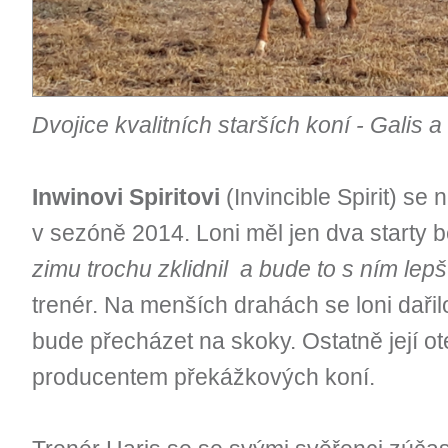
Dvojice kvalitních starších koní - Galis 
Inwinovi Spiritovi
(Invincible Spirit) se 
v sezóně 2014. Loni měl jen dva starty b
zimu trochu zklidnil a bude to s ním lepš
trenér. Na menších drahách se loni daři
bude přecházet na skoky. Ostatně její o
producentem překážkových koní.