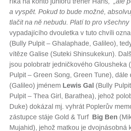
říká na konto juniorů trenér Haris
, „ale p
a vyspět. Pokud to bude možné, absolvuj
tlačit na ně nebudu. Platí to pro všechny
vypadajícího dvouletka v tuto chvíli ozn
(Bully Pulpit – Ghalaphade, Galileo), te
vítěze Galise (Suteki Shinsukekun). Dal
jsou polobratr jedničkového Glousheka
Pulpit – Green Song, Green Tune), dále
(Galileo) jménem
Lewis Gal
(Bully Pulpi
Pulpit – Thea Girl, Barathea), jehož polo
Duke) dokázal mj. vyhrát Poplerův memo
zástupce stáje Gold & Turf
Big Ben
(Mik
Mujahid), jehož matkou je dvojnásobná k