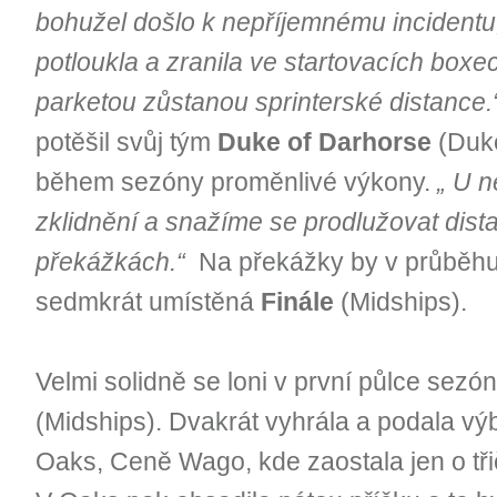
bohužel došlo k nepříjemnému incidentu,
potloukla a zranila ve startovacích boxec
parketou zůstanou sprinterské distance.
potěšil svůj tým
Duke of Darhorse
(Duke
během sezóny proměnlivé výkony.
„ U n
zklidnění a snažíme se prodlužovat distan
překážkách.“
Na překážky by v průběhu 
sedmkrát umístěná
Finále
(Midships).
Velmi solidně se loni v první půlce sez
(Midships). Dvakrát vyhrála a podala v
Oaks, Ceně Wago, kde zaostala jen o tři