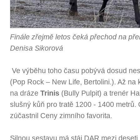
Finále zřejmě letos čeká přechod na pře
Denisa Sikorová
Ve výběhu toho času pobývá dosud nesta
(Pop Rock – New Life, Bertolini.). Až na 
na dráze
Trinis
(Bully Pulpit) a trenér Ha
slušný kůň pro tratě 1200 - 1400 metrů. 
zúčastnil Ceny zimního favorita.
Silnou sestavu má stáj DAR mezi deseti p