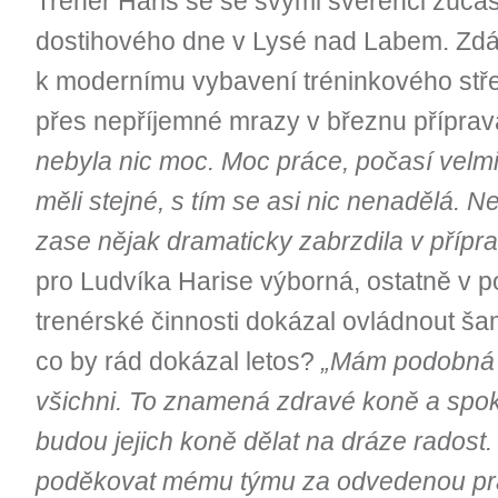
Trenér Haris se se svými svěřenci zúčas
dostihového dne v Lysé nad Labem. Zdá
k modernímu vybavení tréninkového stře
přes nepříjemné mrazy v březnu příprav
nebyla nic moc. Moc práce, počasí velmi 
měli stejné, s tím se asi nic nenadělá. 
zase nějak dramaticky zabrzdila v příp
pro Ludvíka Harise výborná, ostatně v p
trenérské činnosti dokázal ovládnout ša
co by rád dokázal letos?
„Mám podobná p
všichni. To znamená zdravé koně a spok
budou jejich koně dělat na dráze radost
poděkovat mému týmu za odvedenou prác