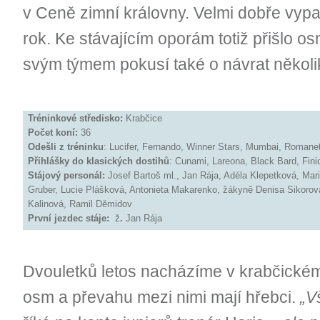
v Ceně zimní královny. Velmi dobře vypad
rok. Ke stávajícím oporám totiž přišlo os
svým týmem pokusí také o návrat někol
Tréninkové středisko:
Krabčice
Počet koní:
36
Odešli z tréninku
: Lucifer, Fernando, Winner Stars, Mumbai, Romanet
Přihlášky do klasických dostihů
: Cunami, Lareona, Black Bard, Fini
Stájový personál:
Josef Bartoš ml., Jan Rája, Adéla Klepetková, Ma
Gruber, Lucie Plášková, Antonieta Makarenko, žákyně Denisa Sikorov
Kalinová, Ramil Děmidov
První jezdec stáje:
ž
.
Jan Rája
Dvouletků letos nacházíme v krabčické
osm a převahu mezi nimi mají hřebci.
„V