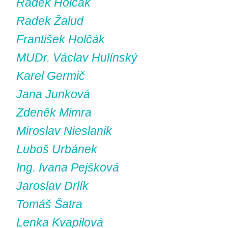
Radek Holčák
Radek Žalud
František Holčák
MUDr. Václav Hulínský
Karel Germič
Jana Junková
Zdeněk Mimra
Miroslav Nieslanik
Luboš Urbánek
Ing. Ivana Pejšková
Jaroslav Drlík
Tomáš Šatra
Lenka Kvapilová