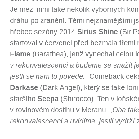
Je mezi nimi také několik výborných koní
dráhu po zranění. Těmi nejznámějšími js
hřebec sezóny 2014
Sirius Shine
(Sir P
startoval v červenci před bezmála třemi r
Flame
(Barathea), jenž vynechal celou 
v rekonvalescenci a budeme se snažit je 
jestli se nám to povede.“
Comeback čeká 
Darkase
(Dark Angel), který se také loni
staršího
Seepa
(Shirocco). Ten v loňské
v rovinovém dostihu v Meranu
. „Oba tak
rekonvalescenci a uvidíme, jestli vydrží 