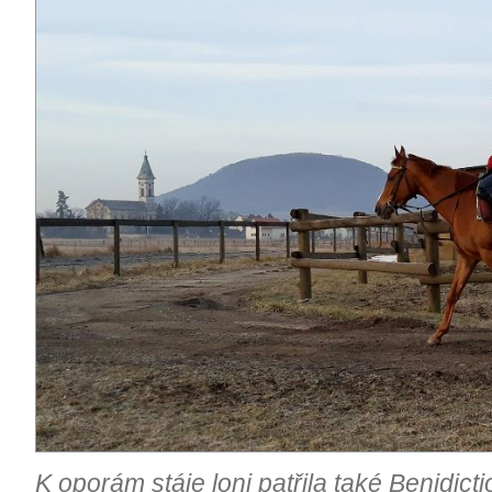
K oporám stáje loni patřila také Benidicti