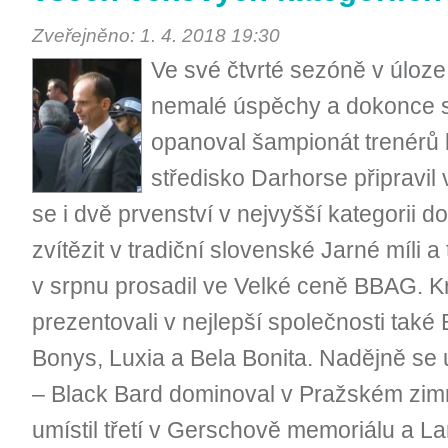
Zveřejněno: 1. 4. 2018 19:30
Ve své čtvrté sezóně v úloze 
nemalé úspěchy a dokonce s
opanoval šampionát trenérů 
středisko Darhorse připravil 
se i dvě prvenství v nejvyšší kategorii d
zvítězit v tradiční slovenské Jarné míli a
v srpnu prosadil ve Velké ceně BBAG. K
prezentovali v nejlepší společnosti také
Bonys, Luxia a Bela Bonita. Nadějně se 
– Black Bard dominoval v Pražském zimní
umístil třetí v Gerschově memoriálu a L