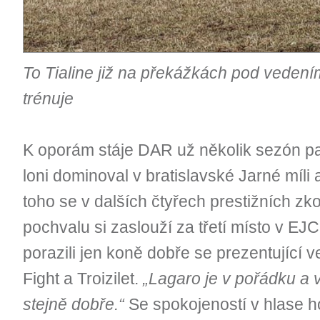
To Tialine již na překážkách pod vedení
trénuje
K oporám stáje DAR už několik sezón pa
loni dominoval v bratislavské Jarné míli
toho se v dalších čtyřech prestižních zko
pochvalu si zaslouží za třetí místo v EJ
porazili jen koně dobře se prezentující v
Fight a Troizilet.
„Lagaro je v pořádku a v
stejně dobře.“
Se spokojeností v hlase h