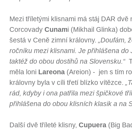
Mezi tříletými klisnami má stáj DAR dvě
Corcovady
Cunam
i (Mikhail Glinka) do
šestá v Ceně zimní královny.
„Doufám, ž
ročníku mezi klisnami. Je přihlášena do 
taktéž do obou dostihů na Slovensku.“
T
měla loni
Lareona
(Areion) - jen s tím r
královny byla v cíli třetí blízko vítězce.
„T
rád, kdyby i ona patřila mezi špičkové tří
přihlášena do obou klisních klasik a na
Další dvě tříleté klisny,
Cupuera
(Big Bad