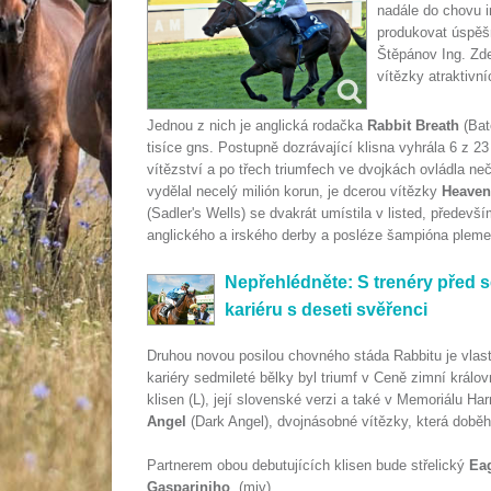
nadále do chovu i
produkovat úspěšn
Štěpánov Ing. Zde
vítězky atraktivn
Jednou z nich je anglická rodačka
Rabbit Breath
(Bat
tisíce gns. Postupně dozrávající klisna vyhrála 6 z 23 
vítězství a po třech triumfech ve dvojkách ovládla ne
vydělal necelý milión korun, je dcerou vítězky
Heaven
(Sadler's Wells) se dvakrát umístila v listed, předevš
anglického a irského derby a posléze šampióna plemen
Nepřehlédněte: S trenéry před s
kariéru s deseti svěřenci
Druhou novou posilou chovného stáda Rabbitu je vla
kariéry sedmileté bělky byl triumf v Ceně zimní královn
klisen (L), její slovenské verzi a také v Memoriálu Har
Angel
(Dark Angel), dvojnásobné vítězky, která doběhla 
Partnerem obou debutujících klisen bude střelický
Ea
Gaspariniho
. (miv)