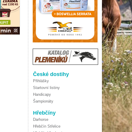
České dostihy
Přihlášky
Startovní listiny
Handicapy
Šampionáty
Hřebčíny
Darhorse
Hřebčín Střelice