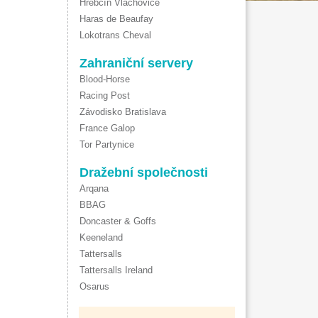
Hřebčín Vlachovice
Haras de Beaufay
Lokotrans Cheval
Zahraniční servery
Blood-Horse
Racing Post
Závodisko Bratislava
France Galop
Tor Partynice
Dražební společnosti
Arqana
BBAG
Doncaster & Goffs
Keeneland
Tattersalls
Tattersalls Ireland
Osarus