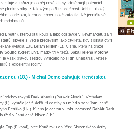
nvestuje a zařazuje do něj nové klisny, které mají potenciál
é plnokrevníky. K takovým patří i společnost Rabbit Trhový
ňka Jandejska, která do chovu nově zařadila dvě jedničkové
ích rodokmenů.
ed Breath), kterou stáj koupila jako odstávče v Newmarketu za 4
startů, skvěle si vedla především jako čtyřletá, kdy získala čtyři
čekaně ovládla EJC Leram Million (L). Klisna, která na dráze
ly Sound
(Street Cry), matky tří vítězů. Bába
Helena Molony
ím je však pravou sestrou vynikajícího
High Chaparral
, vítěze
íků z excelentní rodiny.
ezonou (18.) - Michal Demo zahajuje trenérskou
stní odchovankyně
Dark Absolu
(Pouvoir Absolu). Vrcholem
y (L), vyhrála ještě další tři dostihy a umístila se v Jarní ceně
ryho Petrlíka (I.k.). Klisna je dcerou v Irsku narozené
Rabbit Dark
třetí v Jarní ceně klisen (I.k.).
gle Top
(Pivotal), otec Koně roku a vítěze Slovenského derby