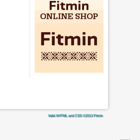
Valid
XHTML
and
CSS
©2013
Fitmin