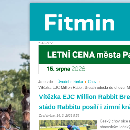
Jste zde:
Úvodní stránka
Chov
Vítězka EJC Million Rabbit Breath odešla do chovu. Ma
Vítězka EJC Million Rabbit Br
stádo Rabbitu posílí i zimní k
Zveřejněno: 16. 3. 2023 5:59
Český chov sice 
obrovským loňský