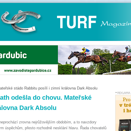
teřské stádo Rabbitu posílí i zimní královna Dark Absolu
eath odešla do chovu. Mateřské
rálovna Dark Absolu
neprochází zrovna nejrůžovějším obdobím, a to navzdory
m úspěchům, přesto rozhodně nesklání hlavu. Řada chovatelů