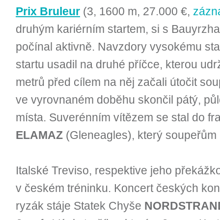
Prix Bruleur
(3, 1600 m, 27.000 €,
zázn
druhým kariérním startem, si s Bauyr
počínal aktivně. Navzdory vysokému sta
startu usadil na druhé příčce, kterou udr
metrů před cílem na něj začali útočit sou
ve vyrovnaném doběhu skončil pátý, pů
místa. Suverénním vítězem se stal do f
ELAMAZ
(Gleneagles), který soupeřům n
Italské Treviso, respektive jeho překážko
v českém tréninku. Koncert českých koní 
ryzák stáje Statek Chyše
NORDSTRAN