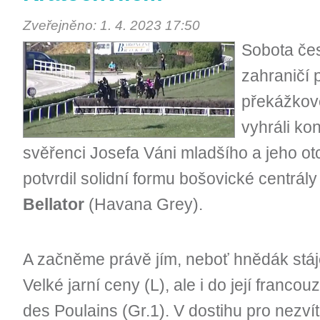
Zveřejněno: 1. 4. 2023 17:50
Sobota čes
zahraničí p
překážkové
vyhráli ko
svěřenci Josefa Váni mladšího a jeho ot
potvrdil solidní formu bošovické centrál
Bellator
(Havana Grey).
A začněme právě jím, neboť hnědák stáj
Velké jarní ceny (L), ale i do její franco
des Poulains (Gr.1). V dostihu pro nezví