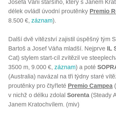
Josefa Váni staršího, který s Janem Kr
délek ovládl úvodní proutěnky
Premio R
8.500 €,
záznam
).
Další dvě vítězství zajistil úspěšný tým 
Bartoš a Josef Váňa mladší. Nejprve
IL
Cat) stylem start-cíl zvítězil ve steeple
3500 m, 9.000 €,
záznam
) a poté
SOPR
(Australia) navázal na tři týdny staré vítě
proutěnky pro čtyřleté
Premio Campea
(
v nichž o délku zdolal
Sorenta
(Steady A
Janem Kratochvílem. (miv)