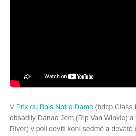
V
Prix du Bois Notre Dame
(hdcp Class E
obsadily Danae Jem (Rip Van Winkle) a
River) v poli devíti koní sedmé a deváté 