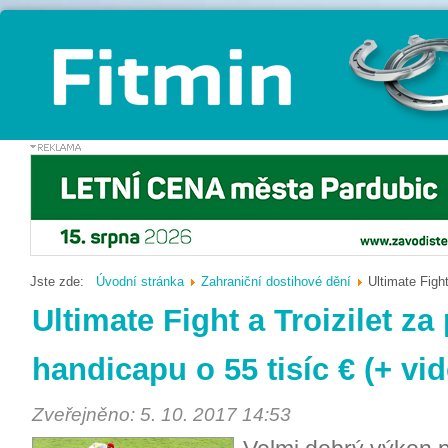
Jste zde:
Úvodní stránka
Zahraniční dostihové dění
Ultimate Fight
Ultimate Fight a Troizilet za
handicapu o 55 tisíc € (+ vi
Zveřejněno: 5. 10. 2017 14:53