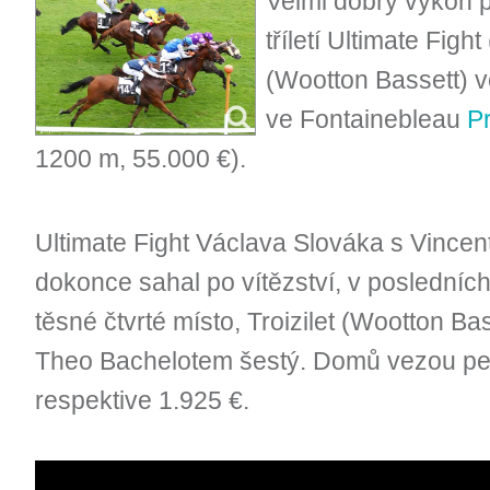
Velmi dobrý výkon p
tříletí Ultimate Figh
(Wootton Bassett) v
ve Fontainebleau
P
1200 m, 55.000 €).
Ultimate Fight Václava Slováka s Vinc
dokonce sahal po vítězství, v posledníc
těsné čtvrté místo, Troizilet (Wootton Ba
Theo Bachelotem šestý. Domů vezou pe
respektive 1.925 €.