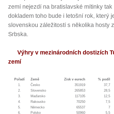
zemí nejezdí na bratislavské mítinky tak
dokladem toho bude i letošní rok, který 
slovenskou záležitostí s několika host
Srbska.
Výhry v mezinárodních dostizích Tu
zemí
Pořadí
Země
Zisk v eurech
% podíl
1.
Česko
351919
37,7
2.
Slovensko
265853
28,5
3.
Maďarsko
117105
12,5
4.
Rakousko
70250
7,5
5.
Německo
65537
7
6.
Polsko
50960
5,5