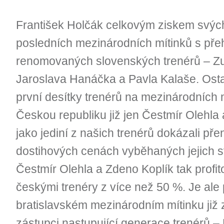
František Holčák celkovým ziskem svýc
posledních mezinárodních mítinků s přeh
renomovaných slovenských trenérů – Z
Jaroslava Hanáčka a Pavla Kalaše. Osta
první desítky trenérů na mezinárodních m
Českou republiku již jen Čestmír Olehla 
jako jediní z našich trenérů dokázali př
dostihových cenách vyběhaných jejich s
Čestmír Olehla a Zdeno Koplík tak profi
českými trenéry z více než 50 %. Je ale 
bratislavském mezinárodním mítinku již 
zástupci nastupující generace trenérů 