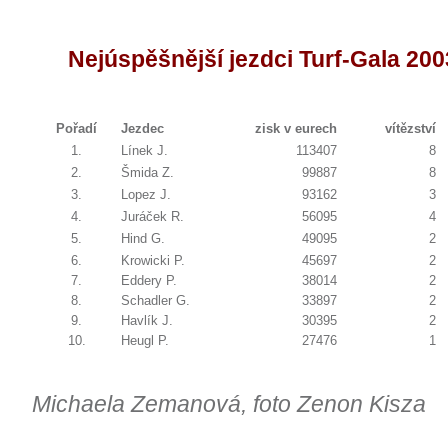
Nejúspěšnější jezdci Turf-Gala 200
Pořadí
Jezdec
zisk v eurech
vítězství
1.
Línek J.
113407
8
2.
Šmida Z.
99887
8
3.
Lopez J.
93162
3
4.
Juráček R.
56095
4
5.
Hind G.
49095
2
6.
Krowicki P.
45697
2
7.
Eddery P.
38014
2
8.
Schadler G.
33897
2
9.
Havlík J.
30395
2
10.
Heugl P.
27476
1
Michaela Zemanová, foto Zenon Kisza