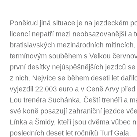
Poněkud jiná situace je na jezdeckém po
licencí nepatří mezi neobsazovanější a 
bratislavských mezinárodních mítincích,
termínovým souběhem s Velkou červnov
první desítky nejúspěšnějších jezdců se 
z nich. Nejvíce se během deseti let dařil
vyjezdil 22.003 euro a v Ceně Arvy před š
Lou trenéra Suchánka. Čeští trenéři a ma
své koně posazují zahraniční jezdce v
Línka a Šmidy, kteří jsou dvěma vůbec n
posledních deset let ročníků Turf Gala.