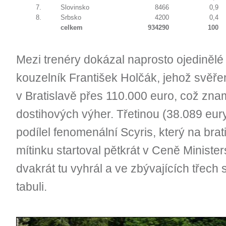
7.
Slovinsko
8466
0,9
8.
Srbsko
4200
0,4
celkem
934290
100
Mezi trenéry dokázal naprosto ojedinělé
kouzelník František Holčák, jehož svěřen
v Bratislavě přes 110.000 euro, což zn
dostihových výher. Třetinou (38.089 eur
podílel fenomenální Scyris, který na br
mítinku startoval pětkrát v Ceně Minist
dvakrát tu vyhrál a ve zbývajících třech 
tabuli.