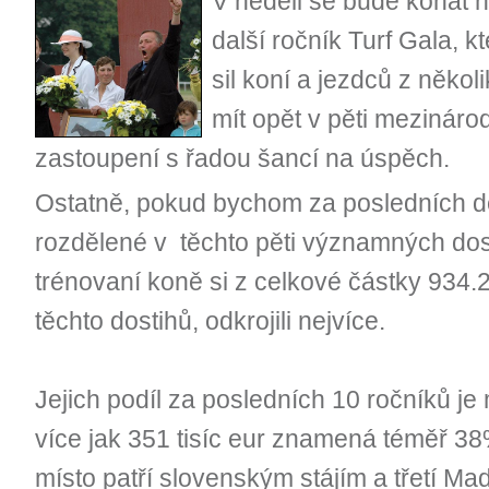
V neděli se bude konat n
další ročník Turf Gala, k
sil koní a jezdců z někol
mít opět v pěti mezináro
zastoupení s řadou šancí na úspěch.
Ostatně, pokud bychom za posledních des
rozdělené v těchto pěti významných dost
trénovaní koně si z celkové částky 934.
těchto dostihů, odkrojili nejvíce.
Jejich podíl za posledních 10 ročníků j
více jak 351 tisíc eur znamená téměř 3
místo patří slovenským stájím a třetí M