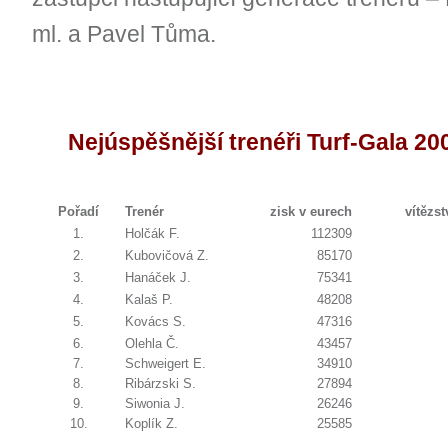
ml. a Pavel Tůma.
Nejúspěšnější trenéři Turf-Gala 20
Pořadí
Trenér
zisk v eurech
vítězst
1.
Holčák F.
112309
2.
Kubovičová Z.
85170
3.
Hanáček J.
75341
4.
Kalaš P.
48208
5.
Kovács S.
47316
6.
Olehla Č.
43457
7.
Schweigert E.
34910
8.
Ribárzski S.
27894
9.
Siwonia J.
26246
10.
Koplík Z.
25585