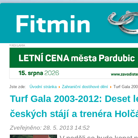
Jste zde:
Úvodní stránka
Zahraniční dostihové dění
Turf Gala 200
Turf Gala 2003-2012: Deset l
českých stájí a trenéra Holč
Zveřejněno: 28. 5. 2013 14:52