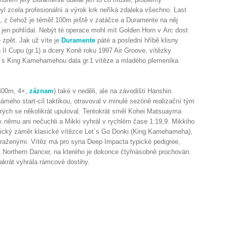
l zcela profesionální a výrok krk neříká zdaleka všechno. Last
s, z čehož je téměř 100m ještě v zatáčce a Duramente na něj
o jen pohlídal. Nebýt té operace mohl mít Golden Horn v Arc dost
ě zpět. Jak už víte je
Duramente
páté a poslední hříbě klisny
I Cupu (gr.1) a dcery Koně roku 1997 Air Groove, vítězky
rá s King Kamehamehou dala gr.1 vítěze a mladého plemeníka
1400m, 4+,
záznam
) také v neděli, ale na závodišti Hanshin.
mého start-cíl taktikou, otravoval v minulé sezóně realizační tým
erých se několikrát upuloval. Tentokrát směl Kohei Matsuayma
už k němu ani nečuchli a Mikki vyhrál v rychlém čase 1:19,9. Mikkiho
aktický záměr klasické vítězce Let´s Go Donki (King Kamehameha),
raženými. Vítěz má pro syna Deep Impacta typické pedigree,
Northern Dancer, na kterého je dokonce čtyřnásobně prochován.
akrát vyhrála rámcové dostihy.