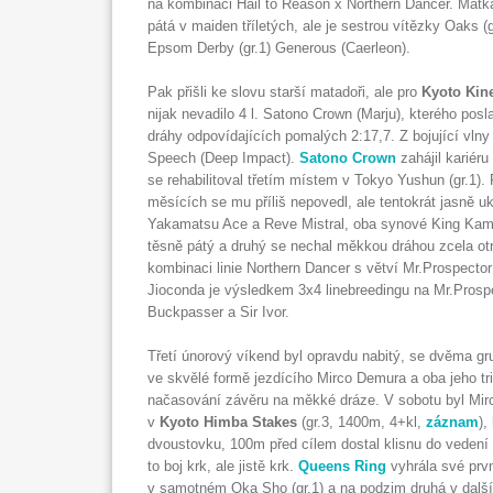
na kombinaci Hail to Reason x Northern Dancer. Matka
pátá v maiden tříletých, ale je sestrou vítězky Oaks (
Epsom Derby (gr.1) Generous (Caerleon).
Pak přišli ke slovu starší matadoři, ale pro
Kyoto Kin
nijak nevadilo 4 l. Satono Crown (Marju), kterého posl
dráhy odpovídajících pomalých 2:17,7. Z bojující vlny 
Speech (Deep Impact).
Satono Crown
zahájil kariéru 
se rehabilitoval třetím místem v Tokyo Yushun (gr.1).
měsících se mu příliš nepovedl, ale tentokrát jasně uk
Yakamatsu Ace a Reve Mistral, oba synové King Kame
těsně pátý a druhý se nechal měkkou dráhou zcela otr
kombinaci linie Northern Dancer s větví Mr.Prospector l
Jioconda je výsledkem 3x4 linebreedingu na Mr.Prospec
Buckpasser a Sir Ivor.
Třetí únorový víkend byl opravdu nabitý, se dvěma gr
ve skvělé formě jezdícího Mirco Demura a oba jeho tr
načasování závěru na měkké dráze. V sobotu byl Mirc
v
Kyoto Himba Stakes
(gr.3, 1400m, 4+kl,
záznam
),
dvoustovku, 100m před cílem dostal klisnu do vedení a
to boj krk, ale jistě krk.
Queens Ring
vyhrála své první
v samotném Oka Sho (gr.1) a na podzim druhá v další 