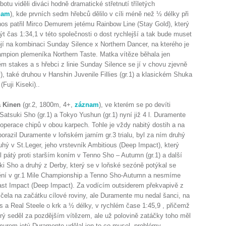
botu viděli diváci hodně dramatické střetnutí tříletých
nam
), kde prvních sedm hřebců dělilo v cíli méně než ½ délky při
í nos patřil Mirco Demurem jetému Rainbow Line (Stay Gold), který
t čas 1:34,1 v této společnosti o dost rychlejší a tak bude muset
jí na kombinaci Sunday Silence x Northern Dancer, na kterého je
ampion plemeníka Northern Taste. Matka vítěze běhala jen
lém stakes a s hřebci z linie Sunday Silence se jí v chovu zjevně
), také druhou v Hanshin Juvenile Fillies (gr.1) a klasickém Shuka
(Fuji Kiseki)..
 Kinen
(gr.2, 1800m, 4+,
záznam
), ve kterém se po devíti
atsuki Sho (gr.1) a Tokyo Yushun (gr.1) nyní již 4 l. Duramente
operace chipů v obou karpech. Tohle je vždy nabitý dostih a na
 porazil Duramente v loňském jarním gr.3 trialu, byl za ním druhý
hý v St.Leger, jeho vrstevník Ambitious (Deep Impact), který
 pátý proti starším koním v Tenno Sho – Autumn (gr.1) a další
suki Sho a druhý z Derby, který se v loňské sezóně potýkal se
stění v gr.1 Mile Championship a Tenno Sho-Autumn a nesmíme
Last Impact (Deep Impact). Za vodícím outsiderem překvapivě z
o čela na začátku cílové roviny, ale Duramente mu nedal šanci, na
us a Real Steele o krk a ½ délky, v rychlém čase 1:45,9 , přičemž
rý seděl za pozdějším vítězem, ale už polovině zatáčky toho měl
murem jetý Duramente udělal jen to co musel, problémy