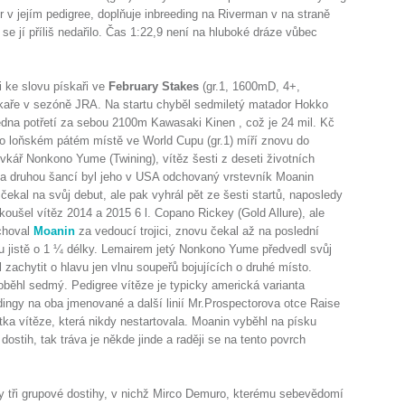
 v jejím pedigree, doplňuje inbreeding na Riverman v na straně
 se jí příliš nedařilo. Čas 1:22,9 není na hluboké dráze vůbec
i ke slovu pískaři ve
February Stakes
(gr.1, 1600mD, 4+,
ískaře v sezóně JRA. Na startu chyběl sedmiletý matador Hokko
dna potřetí za sebou 2100m Kawasaki Kinen , což je 24 mil. Kč
o loňském pátém místě ve World Cupu (gr.1) míří znovu do
ovkář Nonkono Yume (Twining), vítěz šesti z deseti životních
i a druhou šancí byl jeho v USA odchovaný vrstevník Moanin
ekal na svůj debut, ale pak vyhrál pět ze šesti startů, naposledy
okoušel vítěz 2014 a 2015 6 l. Copano Rickey (Gold Allure), ale
schoval
Moanin
za vedoucí trojici, znovu čekal až na poslední
jistě o 1 ¼ délky. Lemairem jetý Nonkono Yume předvedl svůj
l zachytit o hlavu jen vlnu soupeřů bojujících o druhé místo.
doběhl sedmý. Pedigree vítěze je typicky americká varianta
ingy na oba jmenované a další linií Mr.Prospectorova otce Raise
tka vítěze, která nikdy nestartovala. Moanin vyběhl na písku
 dostih, tak tráva je někde jinde a raději se na tento povrch
ly tři grupové dostihy, v nichž Mirco Demuro, kterému sebevědomí