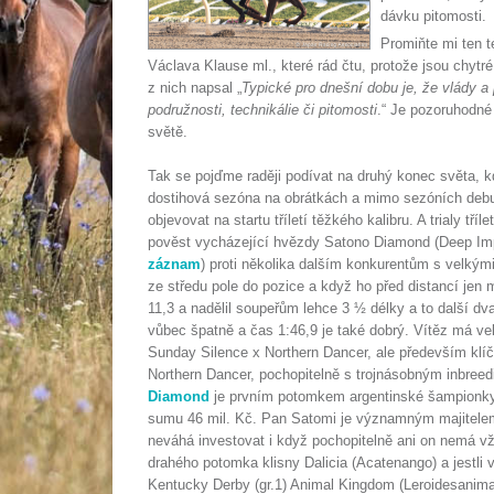
dávku pitomosti.
Promiňte mi ten t
Václava Klause ml., které rád čtu, protože jsou chyt
z nich napsal „
Typické pro dnešní dobu je, že vlády 
podružnosti, technikálie či pitomosti
.“ Je pozoruhodné
světě.
Tak se pojďme raději podívat na druhý konec světa, 
dostihová sezóna na obrátkách a mimo sezóních debu
objevovat na startu tříletí těžkého kalibru. A trialy t
pověst vycházející hvězdy Satono Diamond (Deep Impa
záznam
) proti několika dalším konkurentům s velkým
ze středu pole do pozice a když ho před distancí jen
11,3 a nadělil soupeřům lehce 3 ½ délky a to další d
vůbec špatně a čas 1:46,9 je také dobrý. Vítěz má v
Sunday Silence x Northern Dancer, ale především klíčo
Northern Dancer, pochopitelně s trojnásobným inbree
Diamond
je prvním potomkem argentinské šampionky 
sumu 46 mil. Kč. Pan Satomi je významným majitelem
neváhá investovat i když pochopitelně ani on nemá vžd
drahého potomka klisny Dalicia (Acatenango) a jestli 
Kentucky Derby (gr.1) Animal Kingdom (Leroidesanimaux)