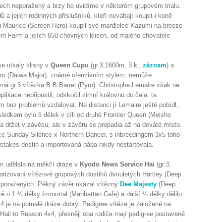
tech neporažený a brzy ho uvidíme v některém grupovém trialu.
a jejich rodinných příslušníků, kteří neváhají koupit i koně
u Maurice (Screen Hero) koupil své manželce Kazumi na breeze
rn Farm a jejích 650 chovných klisen, od malého chovatele
se utkaly klisny v
Queen Cupu
(gr.3,1600m, 3 kl,
záznam
) a
blem (Daiwa Major), známé ofenzivním stylem, nemůže
vná gr.3 vítězka B.B.Barrel (Pyro). Christophe Lemaire však ne
plikace nepřipustil, odskočil zimní královnu do čela, ta
bez problémů vzdalovat. Na distanci jí Lemaire ještě pobídl,
sledkem bylo 5 délek v cíli od druhé Frontier Queen (Meisho
a držet v závěsu, ale v závěru se propadla až na deváté místo.
e Sunday Silence x Northern Dancer, s inbreedingem 3x5 toho
takes dostih a importovaná bába nikdy nestartovala.
den udělala na měkčí dráze v
Kyodo News Service Hai
(gr.3,
orizovaní vítězové grupových dostihů dvouletých Hartley (Deep
li poražených. Pěkný závěr ukázal vítězný
Dee Majesty
(Deep
stě o 1 ¼ délky Immortal (Manhattan Cafe) a další ½ délky dělilo
4 je na pomalé dráze dobrý. Pedigree vítěze je založené na
Hail to Reason 4x4, přesněji oba rodiče mají pedigree postavené