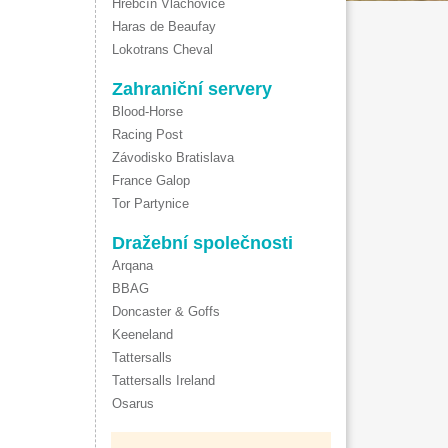
Hřebčín Vlachovice
Haras de Beaufay
Lokotrans Cheval
Zahraniční servery
Blood-Horse
Racing Post
Závodisko Bratislava
France Galop
Tor Partynice
Dražební společnosti
Arqana
BBAG
Doncaster & Goffs
Keeneland
Tattersalls
Tattersalls Ireland
Osarus