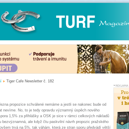
í
Tiger Cafe Newsletter č. 182
řezna propozice schválené nemáme a jestli se nakonec bude od
t nevíme. No, to je tedy opravdu významný úspěch nového
pora 1,5% za přihlášky a OSK je sice v rámci celkových nákladů
ku bezvýznamná, ale když čtu paskvilní návrh propozic pražského
 ovšem trvá na 5%, tak váhám, která ze stran sporu předvádí větší