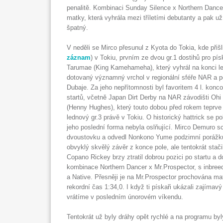
penalitě. Kombinaci Sunday Silence x Northern Dancer
matky, která vyhrála mezi tříletími debutanty a pak už
špatný.
V neděli se Mirco přesunul z Kyota do Tokia, kde přišl
záznam
) v Tokiu, prvním ze dvou gr.1 dostihů pro p
Tarumae (King Kamehameha), který vyhrál na konci le
dotovaný významný vrchol v regionální sféře NAR a p
Dubaje. Za jeho nepřítomnosti byl favoritem 4 l. konc
startů, včetně Japan Dirt Derby na NAR závodišti Oh
(Henny Hughes), který touto dobou před rokem teprve č
lednový gr.3 právě v Tokiu. O historický hattrick se p
jeho poslední forma nebyla oslňující. Mirco Demuro 
dvoustovku a odvedl Nonkono Yume podzimní porážku 
obvyklý skvělý závěr z konce pole, ale tentokrát stači
Copano Rickey brzy ztratil dobrou pozici po startu a 
kombinace Northern Dancer x Mr.Prospector, s inbreed
a Native. Přesněji je na Mr.Prospector prochována ma
rekordní čas 1:34,0. I když ti pískaři ukázali zajímavý
vrátíme v posledním únorovém víkendu.
Tentokrát už byly dráhy opět rychlé a na programu by