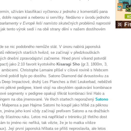
ermín, užívám klasifikaci vyčtenou z jednoho z komentářů pana
ré, dobře napsané a neberou si servítky. Nedávno v úvodu jednoho
a parlamenty v Evropě řeší namísto skutečných problémů naprosté
 jak tento výrok sedí i na obě strany dění v našem dostihovém
kde se nic podobného nemůže stát. V únoru nabírá japonská
tů některých starších hvězd, se začínají v předzkouškách
říletých dnešní zpravodajství začneme. Hned první víkend potvrdil
ct) jako 2:10 favorit kyotského
Kisaragi Sho
(gr.3, 1800m, 3,
i ambicemi. Christophe Lemaire přišel v cílové rovině s hřebcem
 mírně pobídl bylo po dostihu. Satono Diamond dal dvoustovku za
va Deep Impactové, druhý Les Planches a třetí Leukerbad, neběželi
elmi pěkné pedigree, které stojí na obvyklém opakování kombinace
vé segmenty v pedigree opakují třikrát kombinaci linií Halo a
dingem na oba jmenované. Ve třech startech neporažený
Satono
Malpensa a pan Hajime Satomi ho koupil jako hříbě za pěknou
, jména jeho koní vždy začínají prefixem Satono a na dražbách
y šťastnou ruku. Letos má například v tréninku již třetího dost
vám to jméno nic neříká, tak vězte, že je to matka vítěze
. Její první japonská hříbata se příliš neproslavila, ale letos