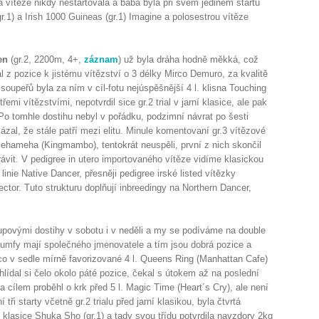
 vítěze nikdy nestartovala a bába byla při svém jediném startu
gr.1) a Irish 1000 Guineas (gr.1) Imagine a polosestrou vítěze
en
(gr.2, 2200m, 4+,
záznam
) už byla dráha hodně měkká, což
al z pozice k jistému vítězství o 3 délky Mirco Demuro, za kvalitě
soupeřů byla za ním v cíl-fotu nejúspěšnější 4 l. klisna Touching
třemi vítězstvími, nepotvrdil sice gr.2 trial v jarní klasice, ale pak
 Po tomhle dostihu nebyl v pořádku, podzimní návrat po šesti
ázal, že stále patří mezi elitu. Minule komentovaní gr.3 vítězové
hameha (Kingmambo), tentokrát neuspěli, první z nich skončil
ávit. V pedigree in utero importovaného vítěze vidíme klasickou
inie Native Dancer, přesněji pedigree irské listed vítězky
tor. Tuto strukturu doplňují inbreedingy na Northern Dancer,
upovými dostihy v sobotu i v neděli a my se podíváme na double
iumfy mají společného jmenovatele a tím jsou dobrá pozice a
o v sedle mírně favorizované 4 l. Queens Ring (Manhattan Cafe)
 hlídal si čelo okolo páté pozice, čekal s útokem až na poslední
 cílem proběhl o krk před 5 l. Magic Time (Heart´s Cry), ale není
 tři starty včetně gr.2 trialu před jarní klasikou, byla čtvrtá
klasice Shuka Sho (gr.1) a tady svou třídu potvrdila navzdory 2kg