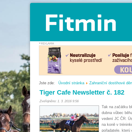
Jste zde:
Úvodní stránka
Zahraniční dostihové děn
Tiger Cafe Newsletter č. 182
Zveřejněno: 1. 3. 2016 9:56
Tak na začátku b
dubna vůbec běha
vedení JC ČR. Ús
na koně v trénin
pořadatele, který