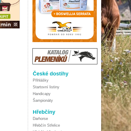
České dostihy
Přihlášky
Startovní listiny
Handicapy
Šampionáty
Hřebčíny
Darhorse
Hřebčín Střelice