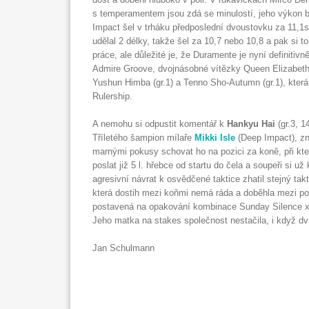
s temperamentem jsou zdá se minulostí, jeho výkon by
Impact šel v trháku předposlední dvoustovku za 11,1
udělal 2 délky, takže šel za 10,7 nebo 10,8 a pak si t
práce, ale důležité je, že Duramente je nyní definitivn
Admire Groove, dvojnásobné vítězky Queen Elizabeth I
Yushun Himba (gr.1) a Tenno Sho-Autumn (gr.1), kte
Rulership.
A nemohu si odpustit komentář k
Hankyu Hai
(gr.3, 
Tříletého šampion mílaře
Mikki Isle
(Deep Impact), zná
marnými pokusy schovat ho na pozici za koně, při kt
poslat již 5 l. hřebce od startu do čela a soupeři si 
agresivní návrat k osvědčené taktice zhatil stejný t
která dostih mezi koňmi nemá ráda a doběhla mezi po
postavená na opakování kombinace Sunday Silence x 
Jeho matka na stakes společnost nestačila, i když dv
Jan Schulmann