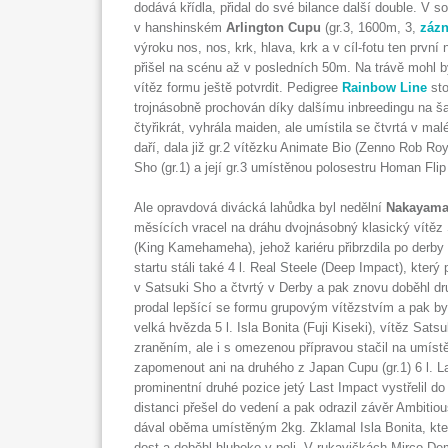
dodává křídla, přidal do své bilance další double. V so
v hanshinském
Arlington Cupu
(gr.3, 1600m, 3,
záz
výroku nos, nos, krk, hlava, krk a v cíl-fotu ten prvn
přišel na scénu až v posledních 50m. Na trávě mohl bý
vítěz formu ještě potvrdit. Pedigree
Rainbow Line
sto
trojnásobně prochován díky dalšímu inbreedingu na š
čtyřikrát, vyhrála maiden, ale umístila se čtvrtá v ma
daří, dala již gr.2 vítězku Animate Bio (Zenno Rob Roy
Sho (gr.1) a její gr.3 umístěnou polosestru Homan Flip 
Ale opravdová divácká lahůdka byl nedělní
Nakayama
měsících vracel na dráhu dvojnásobný klasický vítěz S
(King Kamehameha), jehož kariéru přibrzdila po derby 
startu stáli také 4 l. Real Steele (Deep Impact), který
v Satsuki Sho a čtvrtý v Derby a pak znovu doběhl dru
prodal lepšící se formu grupovým vítězstvím a pak byl
velká hvězda 5 l. Isla Bonita (Fuji Kiseki), vítěz Sat
zraněním, ale i s omezenou přípravou stačil na umí
zapomenout ani na druhého z Japan Cupu (gr.1) 6 l. 
prominentní druhé pozice jetý Last Impact vystřelil d
distanci přešel do vedení a pak odrazil závěr Ambitio
dával oběma umístěným 2kg. Zklamal Isla Bonita, kte
dost a doběhl hluboko v poli. V rukavičkách Mirco De