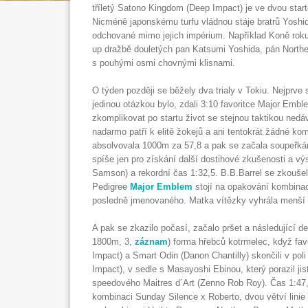
tříletý Satono Kingdom (Deep Impact) je ve dvou star
Nicméně japonskému turfu vládnou stáje bratrů Yoshidů 
odchované mimo jejich impérium. Například Koně rok
up dražbě douletých pan Katsumi Yoshida, pán Northe
s pouhými osmi chovnými klisnami.
O týden později se běžely dva trialy v Tokiu. Nejprve 
jedinou otázkou bylo, zdali 3:10 favoritce Major Em
zkomplikovat po startu život se stejnou taktikou nedá
nadarmo patří k elitě žokejů a ani tentokrát žádné kom
absolvovala 1000m za 57,8 a pak se začala soupeřkám 
spíše jen pro získání další dostihové zkušenosti a vý
Samson) a rekordní čas 1:32,5. B.B.Barrel se zkoušel
Pedigree
Major Emblem
stojí na opakování kombinac
posledně jmenovaného. Matka vítězky vyhrála menší s
A pak se zkazilo počasí, začalo pršet a následující 
1800m, 3,
záznam
) forma hřebců kotrmelec, když fav
Impact) a Smart Odin (Danon Chantilly) skončili v po
Impact), v sedle s Masayoshi Ebinou, který porazil ji
speedového Maitres d´Art (Zenno Rob Roy). Čas 1:47,
kombinaci Sunday Silence x Roberto, dvou větví linie 