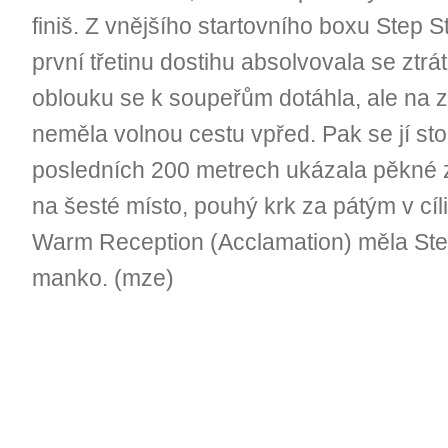
finiš. Z vnějšího startovního boxu Step S
první třetinu dostihu absolvovala se ztrá
oblouku se k soupeřům dotáhla, ale na z
neměla volnou cestu vpřed. Pak se jí sto
posledních 200 metrech ukázala pěkné zr
na šesté místo, pouhý krk za pátým v cíli
Warm Reception (Acclamation) měla Step 
manko. (mze)