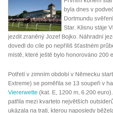
Prvním koněm star
byla dnes v podve
Dortmundu svěřen
Star. Klisnu stáje
jezdit zraněný Jozef Bojko. Náhradní je
dovedl do cíle po nepříliš šťastném pr
místě, které ještě bylo honorováno 200 e
Potřetí v zimním období v Německu start
Extreme) se poměřila se 13 soupeři v h
Viererwette
(kat. E, 1200 m, 6.200 euro
patřila mezi kvarteto největších outside
ukázala na trati, kterou naposledy běžel