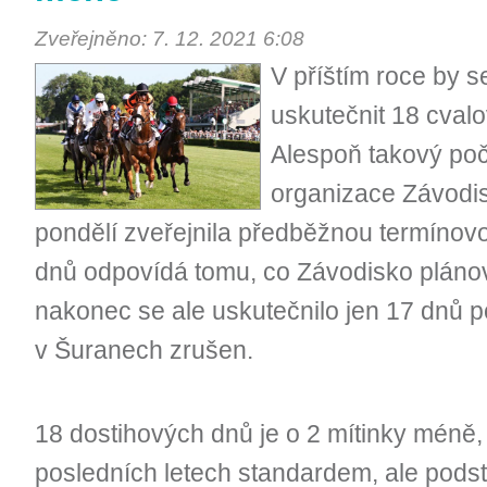
Zveřejněno: 7. 12. 2021 6:08
V příštím roce by 
uskutečnit 18 cval
Alespoň takový poč
organizace Závodisk
pondělí zveřejnila předběžnou termínovo
dnů odpovídá tomu, co Závodisko plánova
nakonec se ale uskutečnilo jen 17 dnů po
v Šuranech zrušen.
18 dostihových dnů je o 2 mítinky méně
posledních letech standardem, ale podst