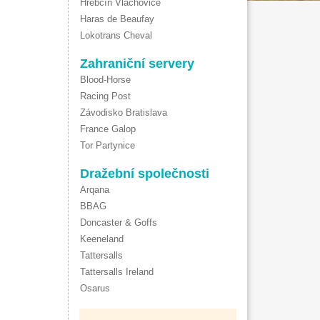
Hřebčín Vlachovice
Haras de Beaufay
Lokotrans Cheval
Zahraniční servery
Blood-Horse
Racing Post
Závodisko Bratislava
France Galop
Tor Partynice
Dražební společnosti
Arqana
BBAG
Doncaster & Goffs
Keeneland
Tattersalls
Tattersalls Ireland
Osarus