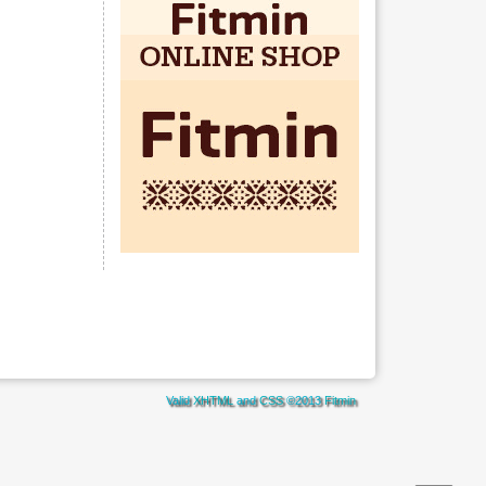
Valid
XHTML
and
CSS
©2013
Fitmin