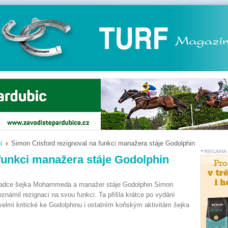
í
Simon Crisford rezignoval na funkci manažera stáje Godolphin
funkci manažera stáje Godolphin
oradce šejka Mohammeda a manažer stáje Godolphin Simon
známil rezignaci na svou funkci. Ta přišla krátce po vydání
elmi kritické ke Godolphinu i ostatním koňským aktivitám šejka