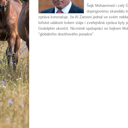
Šejk Mohammed i celý God
dopingovému skandálu tr
zpráva konstatuje, že Al Zarooni jednal ve svém nebla
loňské události kolem stáje i zveřejněná zpráva byly j
Godolphin ukončit. Nicméně spolupráci se šejkem Moha
"globálního dostihového poradce".