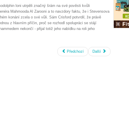
olphin loni utrpěli značný šrám na své pověsti kvůli
enéra Mahmooda Al Zarooni a to navzdory faktu, že i Stevensova
hém konání zcela o své vůli. Sám Crisford potvrdil, že právě
ednou z hlavním příčin, proč se rozhodl spolupráci se stájí
mmedem nekončí - přijal totiž jeho nabídku na roli jeho
Předchozí
Další