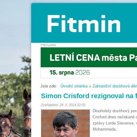
Jste zde:
Úvodní stránka
Zahraniční dostihové děn
Simon Crisford rezignoval na 
Zveřejněno: 24. 2. 2014 22:03
Dlouholetý dostihový p
Crisford dnes nečekaně o
zprávy Lorda Stevense, v
Mohammeda.