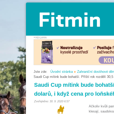
Jste zde:
Úvodní stránka
Zahraniční dostihové děn
Saudi Cup mítink bude bohatší. Příští rok rozdělí 30,
Saudi Cup mítink bude bohatší.
dolarů, i když cena pro loňsk
Zveřejněno: 30. 9. 2020 6:57
Ačkoliv kvůli pa
klesají, saudsko