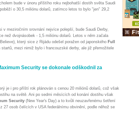
rcholem bude v únoru příštího roku nejbohatší dostih světa Saudi
oběží o 30,5 miliónu dolarů, zatímco letos to bylo "jen" 29,2
si v meziročním srovnání nejvíce polepší, bude Saudi Derby,
íce než dvojnásobek - 1,5 miliónu dolarů. Letos v něm začala
elieve), který sice z Rijádu odešel poražen od japonského
Full
 startů, mezi nimiž bylo i francouzské derby, ale již přemožitele
Maximum Security se dokonale odškodnil za
 je i pro příští rok plánován s cenou 20 miliónů dolarů, což však
ostihu na světě. Ani po sedmi měsících od konání dostihu však
um Security
(New Year's Day) a to kvůli neuzavřenému šetření
u z 27 osob čelících v USA federálnímu obvinění, podle něhož se