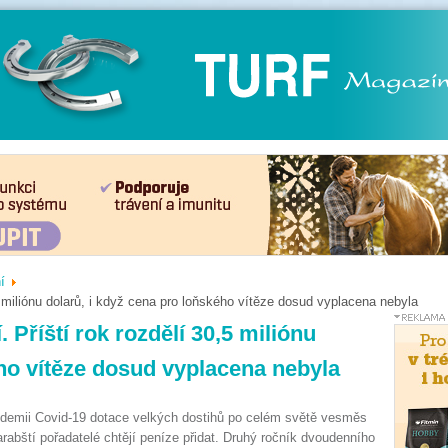
í
5 miliónu dolarů, i když cena pro loňského vítěze dosud vyplacena nebyla
 Příští rok rozdělí 30,5 miliónu
ého vítěze dosud vyplacena nebyla
ndemii Covid-19 dotace velkých dostihů po celém světě vesměs
arabští pořadatelé chtějí peníze přidat. Druhý ročník dvoudenního