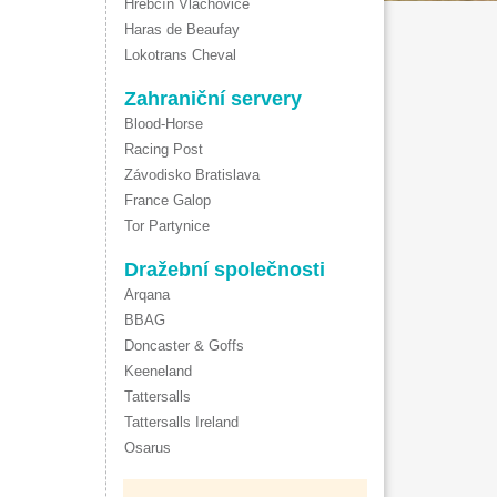
Hřebčín Vlachovice
Haras de Beaufay
Lokotrans Cheval
Zahraniční servery
Blood-Horse
Racing Post
Závodisko Bratislava
France Galop
Tor Partynice
Dražební společnosti
Arqana
BBAG
Doncaster & Goffs
Keeneland
Tattersalls
Tattersalls Ireland
Osarus