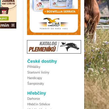
České dostihy
Přihlášky
Startovní listiny
Handicapy
Šampionáty
Hřebčíny
Darhorse
Hřebčín Střelice