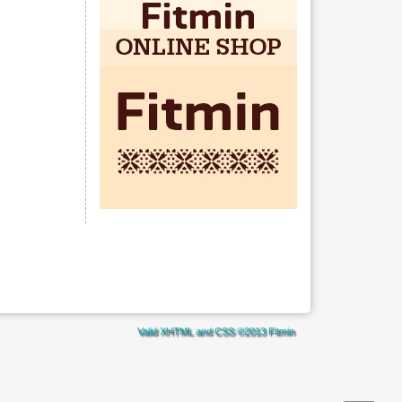
Valid
XHTML
and
CSS
©2013
Fitmin