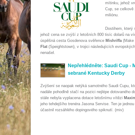
mítinku, jehož v
Cup, se celkově p
miliónu.
Dostihem, který 
jehož cena se zvýší z letošních 800 tisíc dolarů na v
úspěšná cesta Gosdenova svěřence
Mishriffa
(Make B
Flat
(Speightstown), v trojici následujících evropských
nenašel.
Nepřehlédněte: Saudi Cup - 
sebrané Kentucky Derby
Zvýšení se naopak netýká samotného Saudi Cupu, který
nadále pohodlně stačí na pozici nejlépe dotovaného d
stále nebyla vyplacena dotace letošnímu vítězi
Maxim
jeho tehdejšího trenéra Jasona Servise. Ten je jedno
účastnil rozsáhlého dopingového spiknutí. (miv)