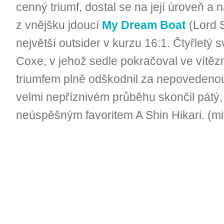
cenný triumf, dostal se na její úroveň a 
z vnějšku jdoucí
My Dream Boat
(Lord S
největší outsider v kurzu 16:1. Čtyřletý 
Coxe, v jehož sedle pokračoval ve vítěz
triumfem plně odškodnil za nepovedenou 
velmi nepříznivém průběhu skončil pátý,
neúspěšným favoritem A Shin Hikari. (m