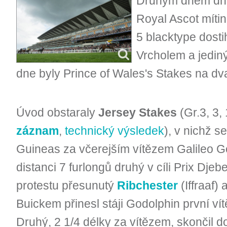
Druhým dnem dne
Royal Ascot mítin
5 blacktype dosti
Vrcholem a jedin
dne byly Prince of Wales's Stakes na dva
Úvod obstaraly
Jersey Stakes
(Gr.3, 3,
záznam
,
technický výsledek
), v nichž s
Guineas za včerejším vítězem Galileo G
distanci 7 furlongů druhý v cíli Prix Djeb
protestu přesunutý
Ribchester
(Iffraaf)
Buickem přinesl stáji Godolphin první vít
Druhý, 2 1/4 délky za vítězem, skončil 