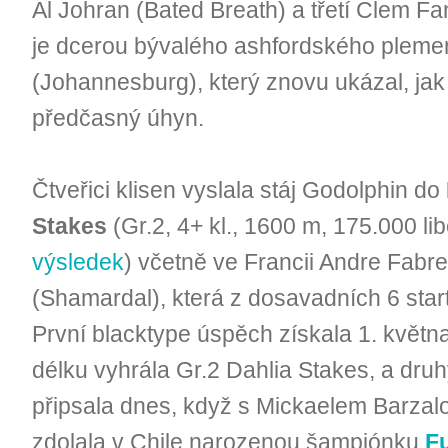
Al Johran (Bated Breath) a třetí Clem F
je dcerou bývalého ashfordského plem
(Johannesburg), který znovu ukázal, jak 
předčasný úhyn.
Čtveřici klisen vyslala stáj Godolphin do
Stakes
(Gr.2, 4+ kl., 1600 m, 175.000 lib
výsledek
) včetně ve Francii Andre Fab
(Shamardal), která z dosavadních 6 start
První blacktype úspěch získala 1. květn
délku vyhrála Gr.2 Dahlia Stakes, a dru
připsala dnes, když s Mickaelem Barzalo
zdolala v Chile narozenou šampiónku
F