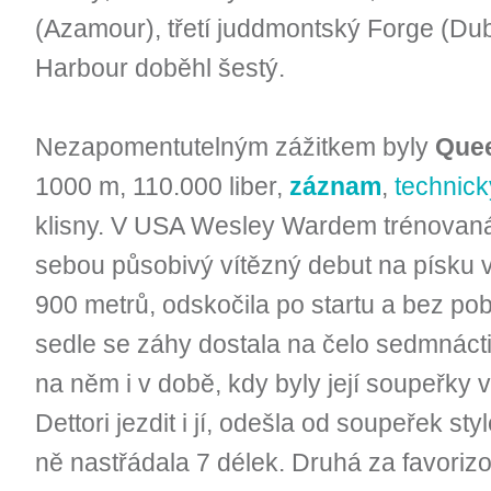
(Azamour), třetí juddmontský Forge (Du
Harbour doběhl šestý.
Nezapomentutelným zážitkem byly
Quee
1000 m, 110.000 liber,
záznam
,
technick
klisny. V USA Wesley Wardem trénovaná 
sebou působivý vítězný debut na písku 
900 metrů, odskočila po startu a bez pob
sedle se záhy dostala na čelo sedmnáct
na něm i v době, kdy byly její soupeřky 
Dettori jezdit i jí, odešla od soupeřek s
ně nastřádala 7 délek. Druhá za favoriz