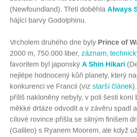
(Newfoundland). Třetí doběhla
Always 
hájící barvy Godolphinu.
Vrcholem druhého dne byly
Prince of W
2000 m, 750.000 liber,
záznam
,
technick
favoritem byl japonský
A Shin Hikari
(De
nejlépe hodnocený kůň planety, který n
konkurenci ve Francii (viz
starší článek
)
příliš nakloněny nebyly, v poli šesti koní
měkké drtáze odvodit a v závěru spadl a
cílové rovince přišla se silným finišem 
(Galileo) s Ryanem Moorem, ale když už 