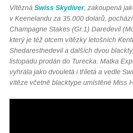
Vítězná
Swiss Skydiver
, zakoupená jak
v Keenelandu za 35.000 dolarů, pochází 
Champagne Stakes (Gr.1) Daredevil (Mo
který je též otcem vítězky letošních Ken
Shedaresthedevil a dalších dvou blacktyp
listopadu prodán do Turecka. Matka Ex
vyhrála jako dvouletá i tříletá a vedle S
vítěze včetně blacktype umístěné Miss H