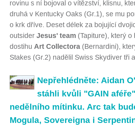
rovinu s ní bojoval o vítězství, klisnu, k
druhá v Kentucky Oaks (Gr.1), se mu pora
o krk dříve. Deset délek za bojující dvoji
outsider
Jesus' team
(Tapiture), který o
dostihu
Art Collectora
(Bernardini), kte
Stakes (Gr.2) nadělil Swiss Skydiver tři a
Nepřehlédněte: Aidan O'
stáhli kvůli "GAIN aféř
nedělního mítinku. Arc tak bud
Mogula, Sovereigna i Serpenti