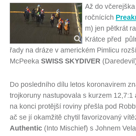
Až do včerejška
ročnících
Preak
m) jen pětkrát ra
Krátce před půl
řady na dráze v americkém Pimlicu rozš
McPeeka
SWISS SKYDIVER
(Daredevil)
Do posledního dílu letos koronavirem 
trojkoruny nastupovala s kurzem 12,7:1 a
na konci protější roviny přešla pod Rob
ač se jí okamžitě chytil favorizovaný ví
Authentic
(Into Mischief) s Johnem Vel