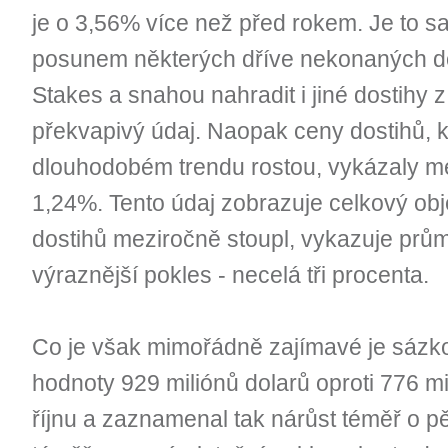
je o 3,56% více než před rokem. Je to s
posunem některých dříve nekonaných do
Stakes a snahou nahradit i jiné dostihy z j
překvapivý údaj. Naopak ceny dostihů, 
dlouhodobém trendu rostou, vykázaly me
1,24%. Tento údaj zobrazuje celkový ob
dostihů meziročně stoupl, vykazuje prů
výraznější pokles - necelá tři procenta.
Co je však mimořádně zajímavé je sázkov
hodnoty 929 miliónů dolarů oproti 776 m
říjnu a zaznamenal tak nárůst téměř o pě