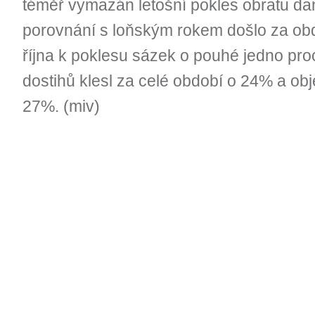
téměř vymazán letošní pokles obratu da
porovnání s loňským rokem došlo za ob
října k poklesu sázek o pouhé jedno pro
dostihů klesl za celé období o 24% a ob
27%. (miv)