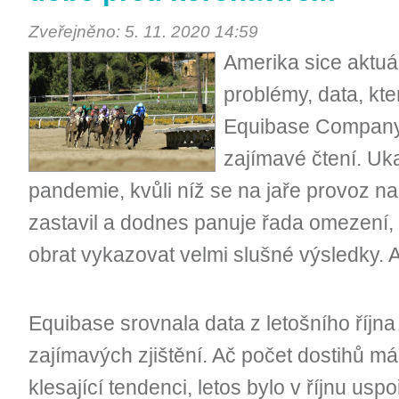
Zveřejněno: 5. 11. 2020 14:59
Amerika sice aktuál
problémy, data, kte
Equibase Company 
zajímavé čtení. Uka
pandemie, kvůli níž se na jaře provoz n
zastavil a dodnes panuje řada omezení
obrat vykazovat velmi slušné výsledky. 
Equibase srovnala data z letošního října
zajímavých zjištění. Ač počet dostihů 
klesající tendenci, letos bylo v říjnu us