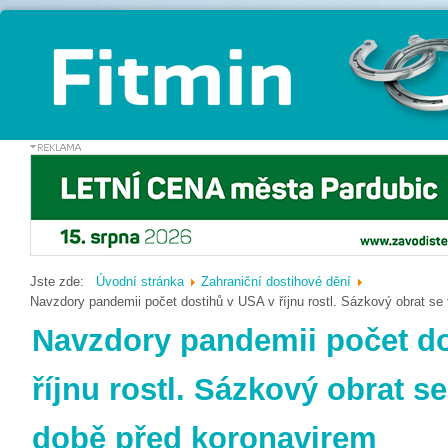
Jste zde:
Úvodní stránka
Zahraniční dostihové dění
Navzdory pandemii počet dostihů v USA v říjnu rostl. Sázkový obrat se
Navzdory pandemii počet do
říjnu rostl. Sázkový obrat s
době před koronavirem