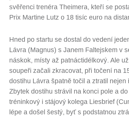
svěřenci trenéra Theimera, kteří se posta
Prix Martine Lutz o 18 tisíc euro na dist
Hned po startu se dostal do vedení jeden
Lávra (Magnus) s Janem Faltejskem v sedl
náskok, místy až patnáctidélkový. Ale už 
soupeři začali zkracovat, při točení na 
dostihu Lávra špatně točil a ztratil nejen 
Zbytek dostihu strávil na konci pole a do 
tréninkový i stájový kolega Liesbrief (C
lépe a došel šestý, byť s podstatnou ztr