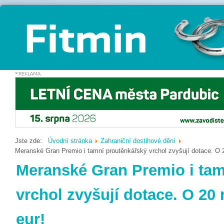
Jste zde:
Úvodní stránka
Zahraniční dostihové dění
Meranské Gran Premio i tamní proutěnkářský vrchol zvyšují dotace. O 20
Meranské Gran Premio i tam
vrchol zvyšují dotace. O 20 r
eur!