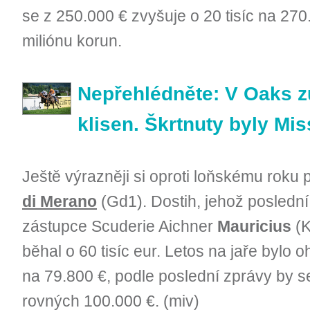
se z 250.000 € zvyšuje o 20 tisíc na 270.
miliónu korun.
Nepřehlédněte: V Oaks zů
klisen. Škrtnuty byly Mi
Ještě výrazněji si oproti loňskému roku 
di Merano
(Gd1). Dostih, jehož poslední
zástupce Scuderie Aichner
Mauricius
(K
běhal o 60 tisíc eur. Letos na jaře bylo
na 79.800 €, podle poslední zprávy by s
rovných 100.000 €. (miv)