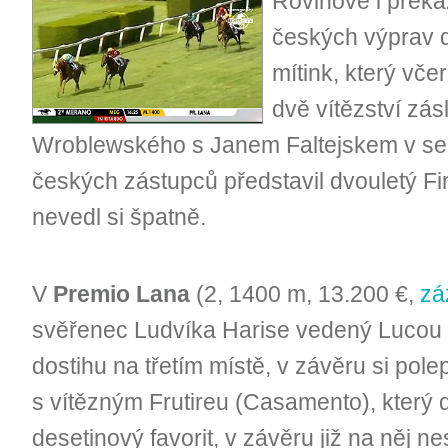
Rovinové i překá
českých výprav 
mítink, který vč
dvě vítězství zá
Wroblewského s Janem Faltejskem v sed
českých zástupců představil dvouletý Fi
nevedl si špatně.
V
Premio Lana
(2, 1400 m, 13.200 €,
zá
svěřenec Ludvíka Harise vedený Lucou 
dostihu na třetím místě, v závěru si polep
s vítězným Frutireu (Casamento), který 
desetinový favorit, v závěru již na něj ne