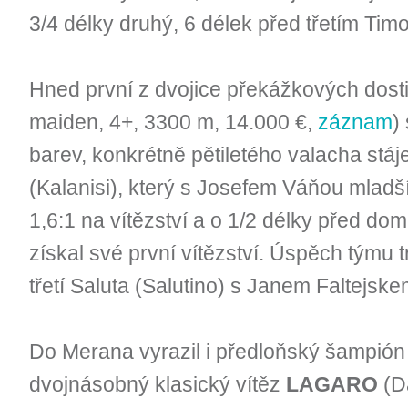
3/4 délky druhý, 6 délek před třetím Tim
Hned první z dvojice překážkových dos
maiden, 4+, 3300 m, 14.000 €,
záznam
)
barev, konkrétně pětiletého valacha stá
(Kalanisi), který s Josefem Váňou mladší
1,6:1 na vítězství a o 1/2 délky pře
získal své první vítězství. Úspěch týmu 
třetí Saluta (Salutino) s Janem Faltejske
Do Merana vyrazil i předloňský šampión
dvojnásobný klasický vítěz
LAGARO
(Da