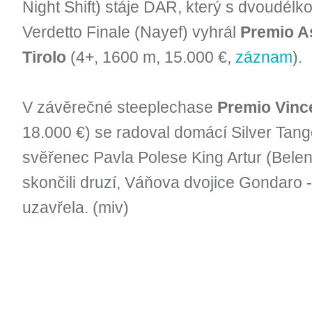
Night Shift) stáje DAR, který s dvoudé
Verdetto Finale (Nayef) vyhrál
Premio As
Tirolo
(4+, 1600 m, 15.000 €,
záznam
).
V závěrečné steeplechase
Premio Vinc
18.000 €) se radoval domácí Silver Tang
svěřenec Pavla Polese King Artur (Bele
skončili druzí, Váňova dvojice Gondaro
uzavřela. (miv)