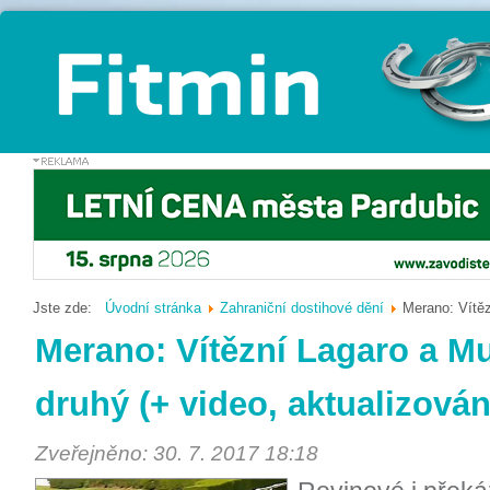
Jste zde:
Úvodní stránka
Zahraniční dostihové dění
Merano: Vítěz
Merano: Vítězní Lagaro a Mu
druhý (+ video, aktualizová
Zveřejněno: 30. 7. 2017 18:18