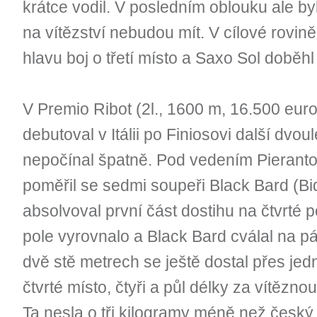
krátce vodil. V posledním oblouku ale by
na vítězství nebudou mít. V cílové rovin
hlavu boj o třetí místo a Saxo Sol doběhl
V Premio Ribot (2l., 1600 m, 16.500 euro
debutoval v Itálii po Finiosovi další dvo
nepočínal špatně. Pod vedením Pieranto
poměřil se sedmi soupeři Black Bard (
absolvoval první část dostihu na čtvrté p
pole vyrovnalo a Black Bard cválal na p
dvě stě metrech se ještě dostal přes je
čtvrté místo, čtyři a půl délky za vítězno
Ta nesla o tři kilogramy méně než český