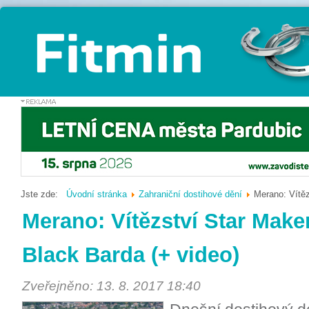
Jste zde:
Úvodní stránka
Zahraniční dostihové dění
Merano: Vítěz
Merano: Vítězství Star Make
Black Barda (+ video)
Zveřejněno: 13. 8. 2017 18:40