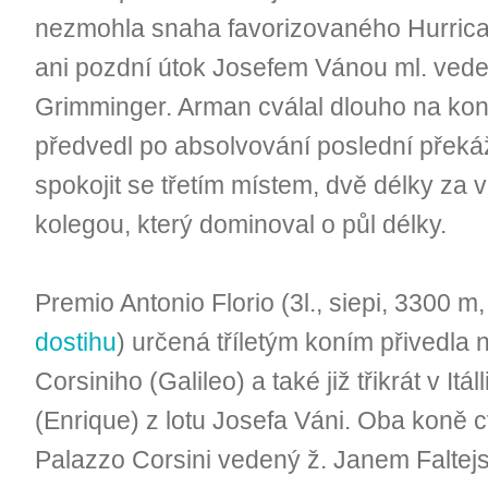
nezmohla snaha favorizovaného Hurrica
ani pozdní útok Josefem Vánou ml. ve
Grimminger. Arman cválal dlouho na konc
předvedl po absolvování poslední překážk
spokojit se třetím místem, dvě délky za
kolegou, který dominoval o půl délky.
Premio Antonio Florio (3l., siepi, 3300 m
dostihu
) určená tříletým koním přivedla 
Corsiniho (Galileo) a také již třikrát v It
(Enrique) z lotu Josefa Váni. Oba koně cv
Palazzo Corsini vedený ž. Janem Faltej