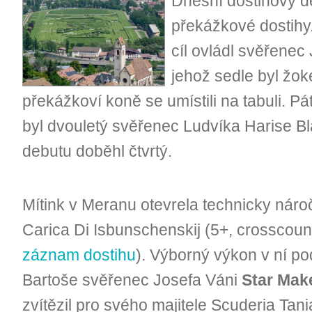
Dnešní dostihový d
překážkové dostihy.
cíl ovládl svěřenec
jehož sedle byl žoke
překážkoví koně se umístili na tabuli. 
byl dvouletý svěřenec Ludvíka Harise Bl
debutu doběhl čtvrtý.
Mítink v Meranu otevrela technicky nár
Carica Di Isbunschenskij (5+, crosscoun
záznam dostihu
). Výborný výkon v ní p
Bartoše svěřenec Josefa Váni
Star Mak
zvítězil pro svého majitele Scuderia Tania