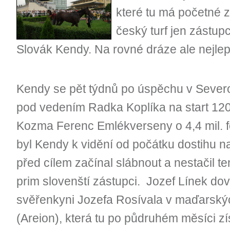
které tu má početné z
český turf jen zástup
Slovák Kendy. Na rovné dráze ale nejlep
Kendy se pět týdnů po úspěchu v Severo
pod vedením Radka Koplíka na start 120
Kozma Ferenc Emlékverseny o 4,4 mil. fo
byl Kendy k vidění od počátku dostihu na
před cílem začínal slábnout a nestačil t
prim slovenští zástupci. Jozef Línek dov
svěřenkyni Jozefa Rosívala v maďarský
(Areion), která tu po půdruhém měsíci zí