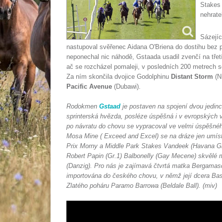
Stakes 
nehrate
Sázejíc
nastupoval svěřenec Aidana O'Briena do dostihu bez 
neponechal nic náhodě, Gstaada usadil zvenčí na třetí
ač se rozcházel pomaleji, v posledních 200 metrech 
Za ním skončila dvojice Godolphinu
Distant Storm
(Ni
Pacific Avenue
(Dubawi).
Rodokmen
Gstaad
je postaven na spojení dvou jedinců
sprinterská hvězda, posléze úspěšná i v evropských v
po návratu do chovu se vypracoval ve velmi úspěšné
Mosa Mine ( Exceed and Excel) se na dráze jen umísti
Prix Morny a Middle Park Stakes Vandeek (Havana Gr
Robert Papin (Gr.1) Balbonelly (Gay Mecene) skvělé m
(Danzig). Pro nás je zajímavá čtvrtá matka Bergamasq
importována do českého chovu, v němž její dcera Bas
Zlatého poháru Paramo Barrowa (Beldale Ball). (miv)