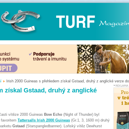
í
Irish 2000 Guineas s přehledem získal Gstaad, druhý z anglické verze do
m získal Gstaad, druhý z anglické
časti vítěze 2000 Guineas
Bow Echo
(Night of Thunder) byl
 favoritem
Tattersalls Irish 2000 Guineas
(Gr.1, 3, 1600 m) druhý
arketu
Gstaad
(Starspangledbanner). Loňský vítěz Dewhurst