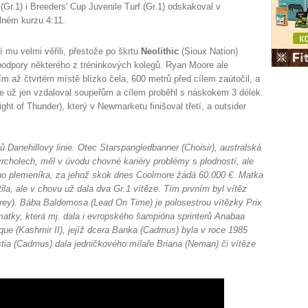
(Gr.1) i Breeders' Cup Juvenile Turf (Gr.1) odskakoval v
lném kurzu 4:11.
í mu velmi věřili, přestože po škrtu
Neolithic
(Sioux Nation)
podpory některého z tréninkových kolegů. Ryan Moore ale
m až čtvrtém místě blízko čela, 600 metrů před cílem zaútočil, a
se už jen vzdaloval soupeřům a cílem proběhl s náskokem 3 délek.
ght of Thunder), který v Newmarketu finišoval třetí, a outsider
 Danehillovy linie. Otec Starspangledbanner (Choisir), australská
rcholech, měl v úvodu chovné kariéry problémy s plodností, ale
ho plemeníka, za jehož skok dnes Coolmore žádá 60.000 €. Matka
la, ale v chovu už dala dva Gr.1 vítěze. Tím prvním byl vítěz
ey). Bába Baldemosa (Lead On Time) je polosestrou vítězky Prix
atky, která mj. dala i evropského šampióna sprinterů Anabaa
ue (Kashmir II), jejíž dcera Banka (Cadmus) byla v roce 1985
tia (Cadmus) dala jedničkového mílaře Briana (Neman) či vítěze