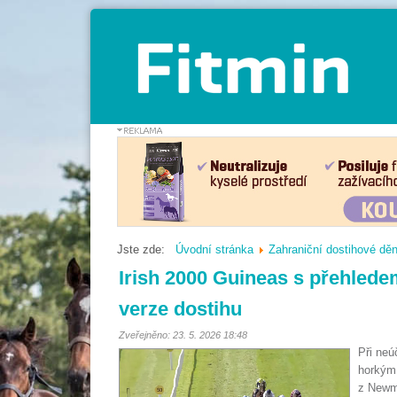
Jste zde:
Úvodní stránka
Zahraniční dostihové děn
Irish 2000 Guineas s přehlede
verze dostihu
Zveřejněno: 23. 5. 2026 18:48
Při neú
horkým
z Newm