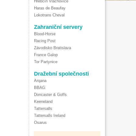
Hřebčín Vlachovice
Haras de Beaufay
Lokotrans Cheval
Zahraniční servery
Blood-Horse
Racing Post
Závodisko Bratislava
France Galop
Tor Partynice
Dražební společnosti
Arqana
BBAG
Doncaster & Goffs
Keeneland
Tattersalls
Tattersalls Ireland
Osarus