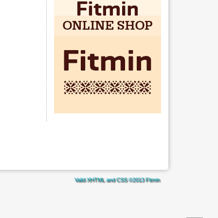
Valid
XHTML
and
CSS
©2013
Fitmin