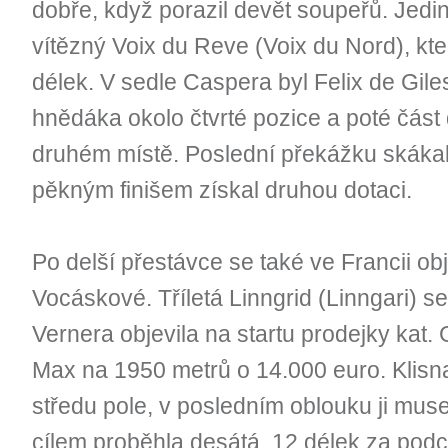
dobře, když porazil devět soupeřů. Jedin
vítězný Voix du Reve (Voix du Nord), kte
délek. V sedle Caspera byl Felix de Gile
hnědáka okolo čtvrté pozice a poté část
druhém místě. Poslední překážku skákal 
pěkným finišem získal druhou dotaci.
Po delší přestávce se také ve Francii ob
Vocáskové. Tříletá Linngrid (Linngari) 
Vernera objevila na startu prodejky kat. G
Max na 1950 metrů o 14.000 euro. Klisna
středu pole, v posledním oblouku ji musel
cílem proběhla desátá, 12 délek za po