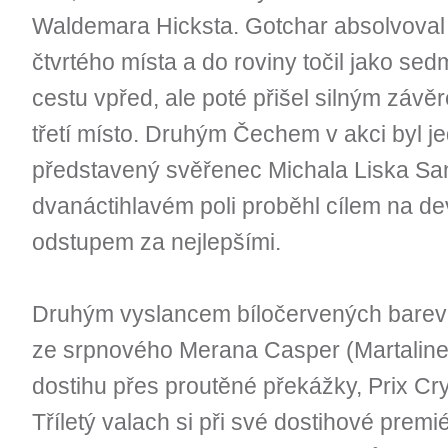
Waldemara Hicksta. Gotchar absolvoval 
čtvrtého místa a do roviny točil jako s
cestu vpřed, ale poté přišel silným závěr
třetí místo. Druhým Čechem v akci byl j
představený svěřenec Michala Liska San
dvanáctihlavém poli proběhl cílem na de
odstupem za nejlepšími.
Druhým vyslancem bíločervených barev 
ze srpnového Merana Casper (Martaline
dostihu přes proutěné překážky, Prix Cr
Tříletý valach si při své dostihové premi