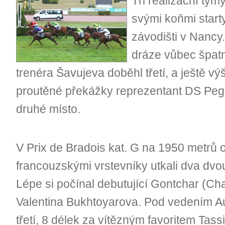
Tři realizační tý
svými koňmi star
závodišti v Nancy
dráze vůbec špat
trenéra Šavujeva doběhl třetí, a ještě vý
proutěné překážky reprezentant DS Pega
druhé místo.
V Prix de Bradois kat. G na 1950 metrů 
francouzskými vrstevníky utkali dva dvou
Lépe si počínal debutující Gontchar (Ch
Valentina Bukhtoyarova. Pod vedením Au
třetí, 8 délek za vítězným favoritem Tass