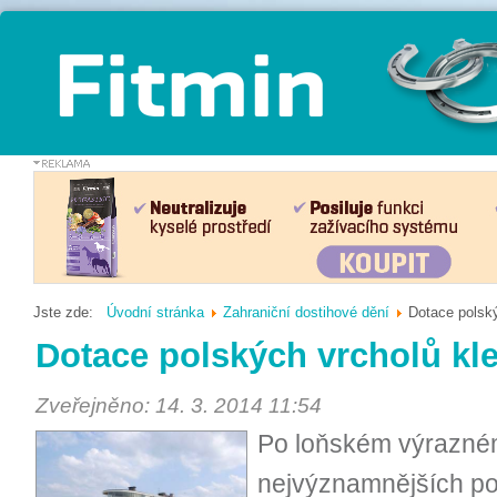
Jste zde:
Úvodní stránka
Zahraniční dostihové dění
Dotace polský
Dotace polských vrcholů kle
Zveřejněno: 14. 3. 2014 11:54
Po loňském výrazném
nejvýznamnějších po