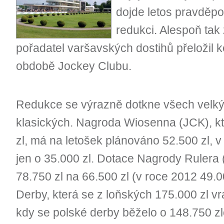
dojde letos pravděpo
redukci. Alespoň tak 
pořadatel varšavských dostihů přeložil
obdobě Jockey Clubu.
Redukce se výrazně dotkne všech velký
klasických. Nagroda Wiosenna (JCK), kt
zl, má na letošek plánováno 52.500 zl, v
jen o 35.000 zl. Dotace Nagrody Rulera 
78.750 zl na 66.500 zl (v roce 2012 49.00
Derby, která se z loňských 175.000 zl v
kdy se polské derby běželo o 148.750 zl