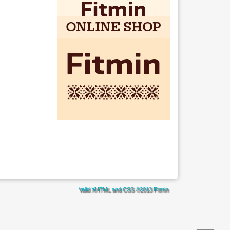
Valid
XHTML
and
CSS
©2013
Fitmin