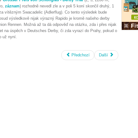
ro,
záznam
) rozhodně nevedl zle a v poli 5 koní skončil druhý, 1
za vítězným Swacadelic (Adlerflug). Co tento výsledek bude
dosud výsledkově nijak výrazný Rapido je kromě našeho derby
ion Rennen. Možná až ta dá odpověď na otázku, zda i přes nijak
et na úspěch v Deutsches Derby, či zda vyrazí do Prahy, pokud o
no už nyní.
Předchozí
Další