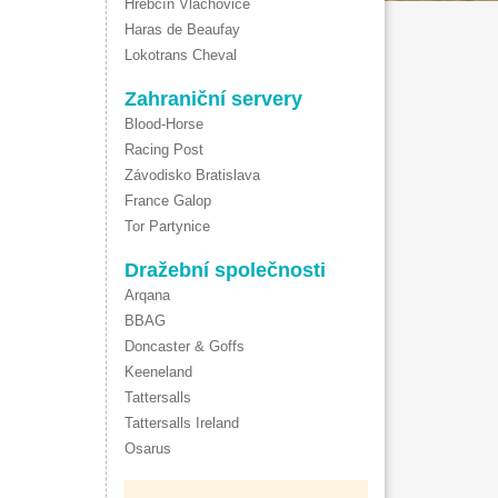
Hřebčín Vlachovice
Haras de Beaufay
Lokotrans Cheval
Zahraniční servery
Blood-Horse
Racing Post
Závodisko Bratislava
France Galop
Tor Partynice
Dražební společnosti
Arqana
BBAG
Doncaster & Goffs
Keeneland
Tattersalls
Tattersalls Ireland
Osarus