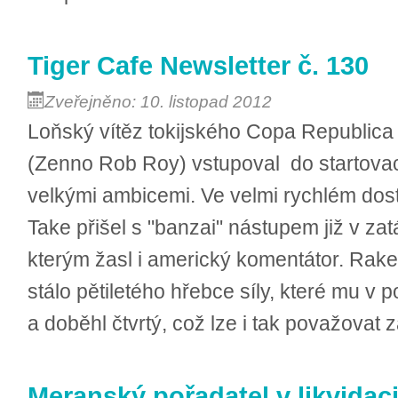
Tiger Cafe Newsletter č. 130
Zveřejněno: 10. listopad 2012
Loňský vítěz tokijského Copa Republica 
(Zenno Rob Roy) vstupoval do startovac
velkými ambicemi. Ve velmi rychlém dos
Take přišel s "banzai" nástupem již v zat
kterým žasl i americký komentátor. Raket
stálo pětiletého hřebce síly, které mu v
a doběhl čtvrtý, což lze i tak považovat 
Meranský pořadatel v likvidac