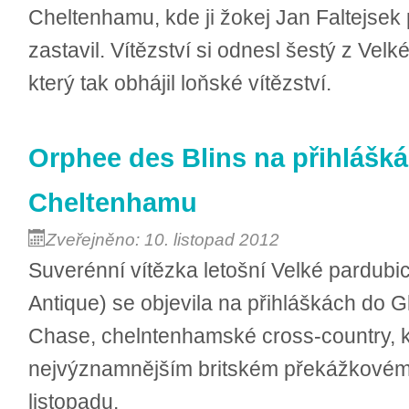
Cheltenhamu, kde ji žokej Jan Faltejse
zastavil. Vítězství si odnesl šestý z Vel
který tak obhájil loňské vítězství.
Orphee des Blins na přihlášk
Cheltenhamu
Zveřejněno: 10. listopad 2012
Suverénní vítězka letošní Velké pardubi
Antique) se objevila na přihláškách do 
Chase, chelntenhamské cross-country, k
nejvýznamnějším britském překážkovém 
listopadu.