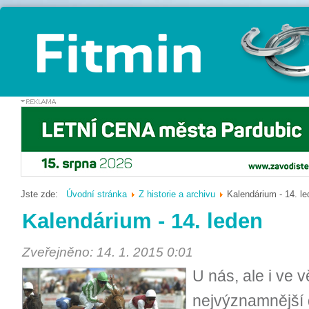
Jste zde:
Úvodní stránka
Z historie a archivu
Kalendárium - 14. l
Kalendárium - 14. leden
Zveřejněno: 14. 1. 2015 0:01
U nás, ale i ve 
nejvýznamnější d