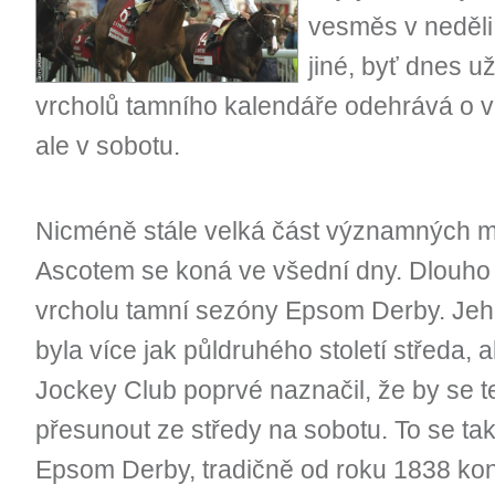
vesměs v neděli.
jiné, byť dnes u
vrcholů tamního kalendáře odehrává o vík
ale v sobotu.
Nicméně stále velká část významných mí
Ascotem se koná ve všední dny. Dlouho t
vrcholu tamní sezóny Epsom Derby. Jeh
byla více jak půldruhého století středa, 
Jockey Club poprvé naznačil, že by se 
přesunout ze středy na sobotu. To se také
Epsom Derby, tradičně od roku 1838 kon