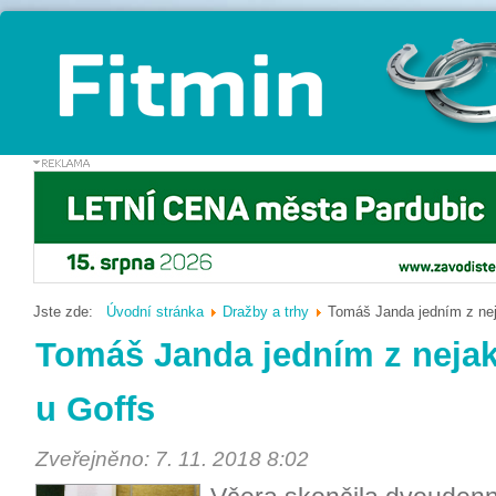
Jste zde:
Úvodní stránka
Dražby a trhy
Tomáš Janda jedním z nej
Tomáš Janda jedním z nejak
u Goffs
Zveřejněno: 7. 11. 2018 8:02