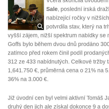
Včera skončila dvouden
Sale
, poslední irská dra
nabízející ročky v nižšíc
potvrdila stav, který na t
vyšší zájem, nižší spektrum nabídky se
Goffs bylo během dvou dnů prodáno 300 z
zatímco před rokem činil podíl prodaný
312 ze 433 nabídnutých. Celkové tržby t
1,641.750 €, průměrná cena o 21% na 5
36% na 3.000 €.
Již úvodní cen byl velmi aktivní Tomáš J
druhý den jich ale získal dokonce 9 a do