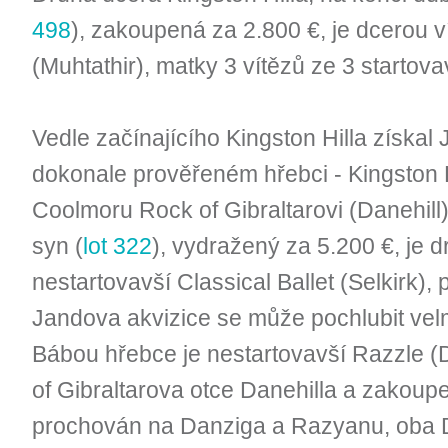
498
), zakoupená za 2.800 €, je dcerou vít
(Muhtathir), matky 3 vítězů ze 3 startov
Vedle začínajícího Kingston Hilla získal 
dokonale prověřeném hřebci - Kingston H
Coolmoru Rock of Gibraltarovi (Danehill
syn (
lot 322
), vydražený za 5.200 €, je
nestartovavší Classical Ballet (Selkirk),
Jandova akvizice se může pochlubit ve
Bábou hřebce je nestartovavší Razzle (
of Gibraltarova otce Danehilla a zakoupe
prochován na Danziga a Razyanu, oba Da