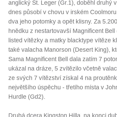
anglický St. Leger (Gr.1), doběhl druhý
dnes působí v chovu v irském Coolmoru.
dva jeho potomky a opět klisny. Za 5.200
hnědku z nestartovavší Magnificent Bell 
listed vítězky a matky blacktype vítěze k
také valacha Manorson (Desert King), kte
Sama Magnificent Bell dala zatím 7 poto
ukázal na dráze, 5 zvítězilo včetně valac
ze svých 7 vítězství získal 4 na proutěn
největšího úspěchu - třetího místa v Joh
Hurdle (Gd2).
Druhá dcera Kingston Hilla, na konci du