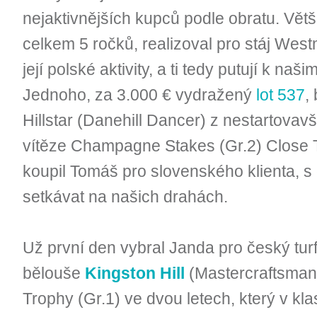
nejaktivnějších kupců podle obratu. Vět
celkem 5 ročků, realizoval pro stáj West
její polské aktivity, a ti tedy putují k n
Jednoho, za 3.000 € vydražený
lot 537
,
Hillstar (Danehill Dancer) z nestartovav
vítěze Champagne Stakes (Gr.2) Close T
koupil Tomáš pro slovenského klienta, s
setkávat na našich drahách.
Už první den vybral Janda pro český tur
bělouše
Kingston Hill
(Mastercraftsman)
Trophy (Gr.1) ve dvou letech, který v kl