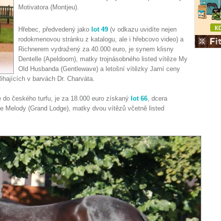
Motivatora (Montjeu).
Hřebec, předvedený jako
lot 49
(v odkazu uvidíte nejen
rodokmenovou stránku z katalogu, ale i hřebcovo video) a
Richnerem vydražený za 40.000 euro, je synem klisny
Dentelle (Apeldoorn), matky trojnásobného listed vítěze My
Old Husbanda (Gentlewave) a letošní vítězky Jarní ceny
ěhajících v barvách Dr. Charváta.
e do českého turfu, je za 18.000 euro získaný
lot 66
, dcera
de Melody (Grand Lodge), matky dvou vítězů včetně listed