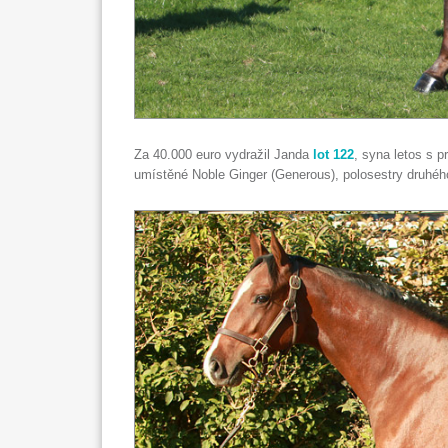
Za 40.000 euro vydražil Janda
lot 122
, syna letos s p
umístěné Noble Ginger (Generous), polosestry druhéh