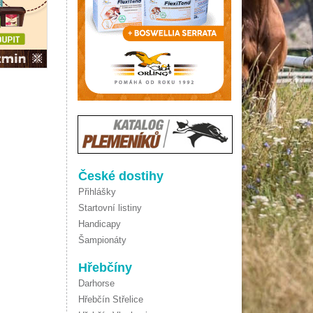
České dostihy
Přihlášky
Startovní listiny
Handicapy
Šampionáty
Hřebčíny
Darhorse
Hřebčín Střelice