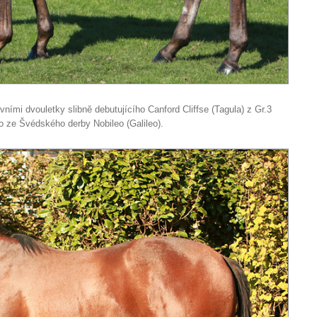
rvními dvouletky slibně debutujícího Canford Cliffse (Tagula) z Gr.3
o ze Švédského derby Nobileo (Galileo).