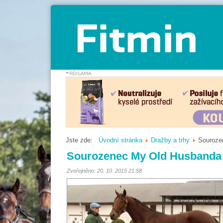
Jste zde:
Úvodní stránka
Dražby a trhy
Souroze
Sourozenec My Old Husbanda 
Zveřejněno: 20. 10. 2015 21:58