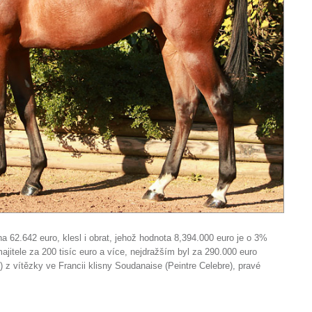
62.642 euro, klesl i obrat, jehož hodnota 8,394.000 euro je o 3%
jitele za 200 tisíc euro a více, nejdražším byl za 290.000 euro
 vítězky ve Francii klisny Soudanaise (Peintre Celebre), pravé