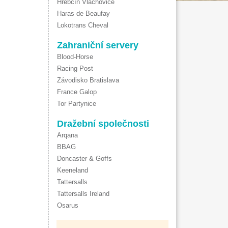
Hřebčín Vlachovice
Haras de Beaufay
Lokotrans Cheval
Zahraniční servery
Blood-Horse
Racing Post
Závodisko Bratislava
France Galop
Tor Partynice
Dražební společnosti
Arqana
BBAG
Doncaster & Goffs
Keeneland
Tattersalls
Tattersalls Ireland
Osarus