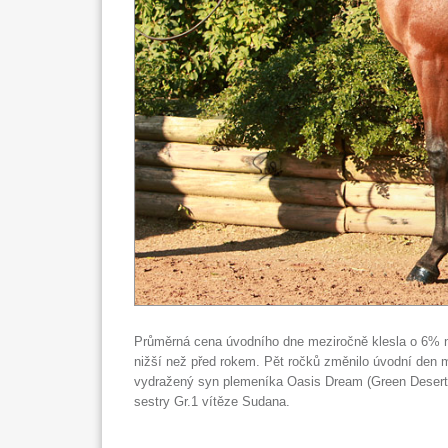
Průměrná cena úvodního dne meziročně klesla o 6% na 
nižší než před rokem. Pět ročků změnilo úvodní den ma
vydražený syn plemeníka Oasis Dream (Green Desert) z
sestry Gr.1 vítěze Sudana.