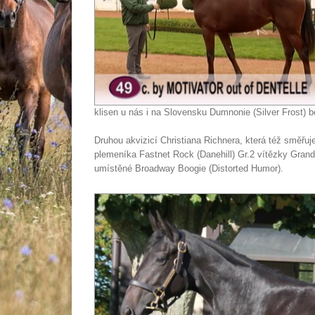
klisen u nás i na Slovensku Dumnonie (Silver Frost) b
Druhou akvizicí Christiana Richnera, která též směřuj
plemeníka Fastnet Rock (Danehill) Gr.2 vítězky Gran
umístěné Broadway Boogie (Distorted Humor).