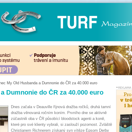
nec My Old Husbanda a Dumnonie do ČR za 40.000 euro
a Dumnonie do ČR za 40.000 euro
Dnes začala v Deauville říjnová dražba ročků, druhá tamní
dražba věnovaná ročním koním. Prvního dne se aktivně
zúčastnili oba v ČR působící bloodstock agenti a koně,
které pro své klienty vybrali, si zaslouží pozornost. Zvláště
Christianem Richnerem získaný syn vítěze Epsom Derby