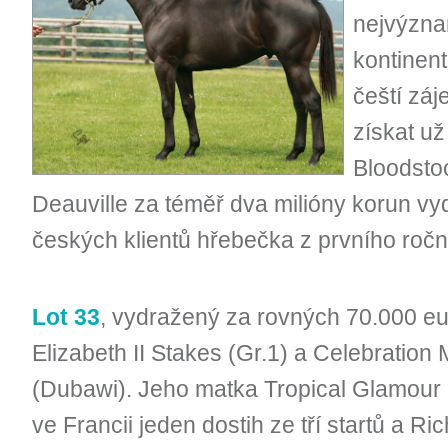
nejvýzna
kontinent
čeští záj
získat už
Bloodstoc
Deauville za téměř dva milióny korun vy
českých klientů hřebečka z prvního ročn
Lot 33
, vydražený za rovných 70.000 eu
Elizabeth II Stakes (Gr.1) a Celebration 
(Dubawi). Jeho matka Tropical Glamour (
ve Francii jeden dostih ze tří startů a Ri