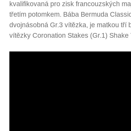
kvalifikovaná pro zisk francouzských maji
třetím potomkem. Bába Bermuda Classic
dvojnásobná Gr.3 vítězka, je matkou tří 
vítězky Coronation Stakes (Gr.1) Shake