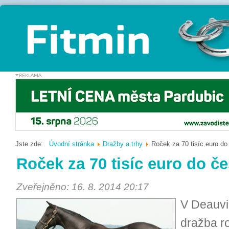
Jste zde:
Úvodní stránka
Dražby a trhy
Roček za 70 tisíc euro do
Roček za 70 tisíc euro do č
Zveřejněno: 16. 8. 2014 20:17
V Deauvi
dražba r