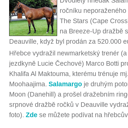
Dvouletý hnědák Salam
ročníku neporaženého 
The Stars (Cape Cross)
na Breeze-Up dražbě s
Deauville, když byl prodán za 520.000 e
Hřebce vydražil newmarketský trenér (a
jezdkyně Lucie Čechové) Marco Botti p
Khalifa Al Maktouma, kterému trénuje mj
Moohaajima.
Salamargo
je druhým poto
Moon (Danehill) a prošel dražebním ringe
srpnové dražbě ročků v Deauville vydraž
foto).
Zde
se můžete podívat na hřebcův