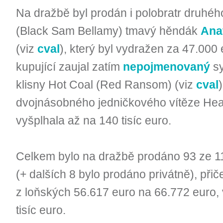
Na dražbě byl prodán i polobratr druhé
(Black Sam Bellamy) tmavý hěndák
Ana
(viz
cval
), který byl vydražen za 47.000
kupující zaujal zatím
nepojmenovaný
sy
klisny Hot Coal (Red Ransom) (viz
cval
dvojnásobného jedničkového vítěze Heat
vyšplhala až na 140 tisíc euro.
Celkem bylo na dražbě prodáno 93 ze 1
(+ dalších 8 bylo prodáno privátně), př
z loňských 56.617 euro na 66.772 euro, 
tisíc euro.