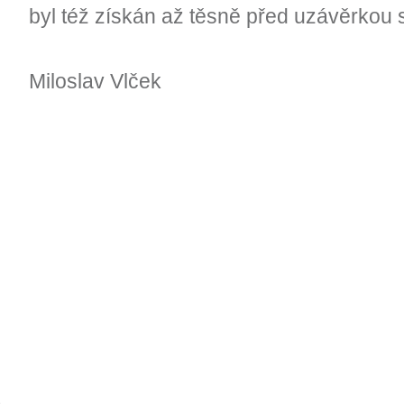
byl též získán až těsně před uzávěrkou st
Miloslav Vlček