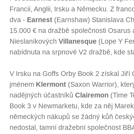
Francii, Anglii, Irsku a Německu. Z fra
dva -
Earnest
(Earnshaw) Stanislava C
15.000 € na dražbě společnosti Osarus 
Nieslaníkových
Villanesque
(Lope Y Fer
nabídnuta na srpnové V2 dražbě, kde stá
V Irsku na Goffs Orby Book 2 získal Jiří
jménem
Klermont
(Saxon Warrior), který
nadějných účastníků
Clairemon
(Time Te
Book 3 v Newmarketu, kde za něj Marek 
německých nákupů se žádný kůň českých
nedostal, tamní dražební společnost BB