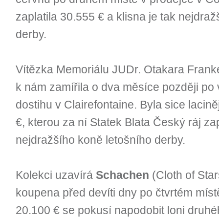
zaplatila 30.555 € a klisna je tak nejdr
derby.
Vítězka Memoriálu JUDr. Otakara Fran
k nám zamířila o dva měsíce později po v
dostihu v Clairefontaine. Byla sice lacině
€, kterou za ní Statek Blata Český ráj zap
nejdražšího koně letošního derby.
Kolekci uzavírá
Schachen
(Cloth of Sta
koupena před devíti dny po čtvrtém míst
20.100 € se pokusí napodobit loni druh