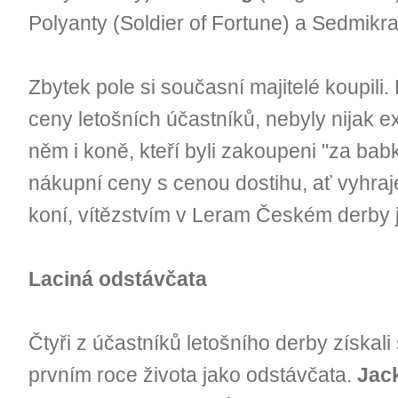
Polyanty (Soldier of Fortune) a Sedmikra
Zbytek pole si současní majitelé koupil
ceny letošních účastníků, nebyly nijak 
něm i koně, kteří byli zakoupeni "za bab
nákupní ceny s cenou dostihu, ať vyhr
koní, vítězstvím v Leram Českém derby 
Laciná odstávčata
Čtyři z účastníků letošního derby získali
prvním roce života jako odstávčata.
Jac