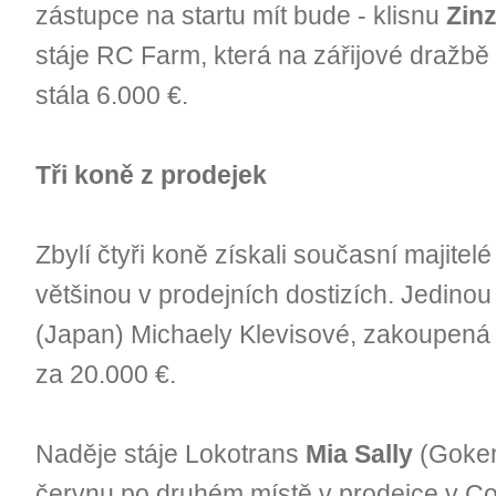
zástupce na startu mít bude - klisnu
Zin
stáje RC Farm, která na zářijové dražb
stála 6.000 €.
Tři koně z prodejek
Zbylí čtyři koně získali současní majitelé 
většinou v prodejních dostizích. Jedinou
(Japan) Michaely Klevisové, zakoupená n
za 20.000 €.
Naděje stáje Lokotrans
Mia Sally
(Goken
červnu po druhém místě v prodejce v Co