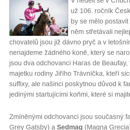
V neděli se v Chuc
už 106. ročník Česk
by se mělo postavit
něm střetávali nejle
chovatelů jsou již dávno pryč a v letošní
nenajdeme žádného koně, který se narod
jsou dva odchovanci Haras de Beaufay,
majetku rodiny Jiřího Trávníčka, kteří s
suffixy, ale našinci poskytnou důvod k fan
jedinými startujícími koňmi, které si maj
Zmíněnými odchovanci jsou současný fa
Grey Gatsby) a
Sedmag
(Magna Grecia)