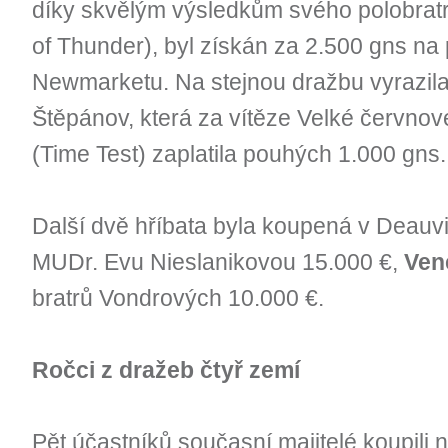
díky skvělým výsledkům svého polobratr
of Thunder), byl získán za 2.500 gns na
Newmarketu. Na stejnou dražbu vyrazila 
Štěpánov, která za vítěze Velké červno
(Time Test) zaplatila pouhých 1.000 gns.
Další dvě hříbata byla koupená v Deauvi
MUDr. Evu Nieslanikovou 15.000 €,
Ven
bratrů Vondrových 10.000 €.
Ročci z dražeb čtyř zemí
Pět účastníků současní majitelé koupili 