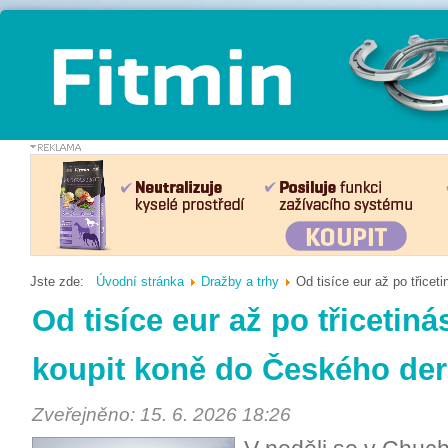
Jste zde:
Úvodní stránka
Dražby a trhy
Od tisíce eur až po třice
Od tisíce eur až po třicetin
koupit koně do Českého de
Zveřejněno: 15. 6. 2026 18:26