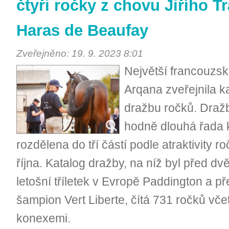
čtyři ročky z chovu Jiřího T
Haras de Beaufay
Zveřejněno: 19. 9. 2023 8:01
Největší francouzs
Arqana zveřejnila k
dražbu ročků. Dražba
hodně dlouhá řada k
rozdělena do tří částí podle atraktivity 
října. Katalog dražby, na níž byl před dv
letošní tříletek v Evropě Paddington a p
šampion Vert Liberte, čítá 731 ročků vč
konexemi.