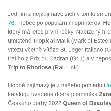
Jedním z nejzajímavějších v tomto směru
76
, hřebec po populárním sprinterovi
He
který má letos první ročky. Nabízený hře
umístěné
Tropical Mark
(Mark of Esteem
vítězů včetně vítěze St. Leger Italiano (
třetího z Prix du Cadran (Gr.1) a v nep
Trip to Rhodose
(Rail Link).
Hodně zajímavý je z našeho pohledu i
l
katalogu uvedena dcera plemeníka
Zar
Českého derby 2022
Queen of Beaufa