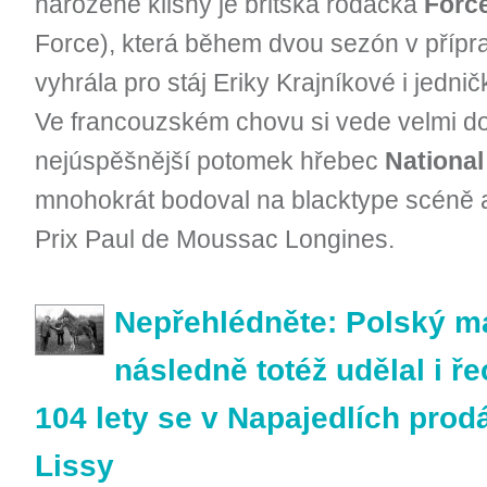
narozené klisny je britská rodačka
Forc
Force), která během dvou sezón v příp
vyhrála pro stáj Eriky Krajníkové i jedn
Ve francouzském chovu si vede velmi dob
nejúspěšnější potomek hřebec
National
mnohokrát bodoval na blacktype scéně a z
Prix Paul de Moussac Longines.
Nepřehlédněte: Polský maji
následně totéž udělal i ř
104 lety se v Napajedlích prod
Lissy