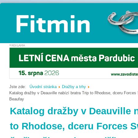
Jste zde:
Úvodní stránka
Dražby a trhy
Katalog dražby v Deauville nabízí bratra Trip to Rhodose, dceru Forces
Beaufay
Katalog dražby v Deauville n
to Rhodose, dceru Forces S