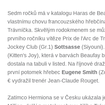
Sedm ročků má v katalogu Haras de Beauf
vlastnímu chovu francouzského hřebčína 
Trávníčka. Skvělým rodokmenem se mů
prvního ročníku vítěze Prix de l'Arc de T
Jockey Club (Gr.1)
Sottsasse
(Siyouni)
(Kitten's Joy), která v barvách Beaufay 
dostala na tabuli v listed. Na říjnové draž
první potomek hřebec
Eugene Smith
(Zo
€ vydražil trenér Jean-Claude Rouget.
Zatímco Hermiona se v Česku ukázala je