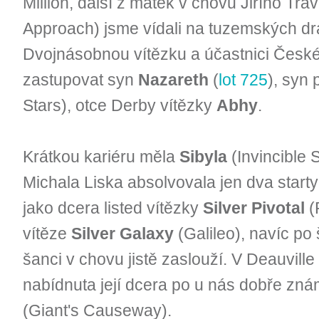
Million, další z matek v chovu Jiřího Tr
Approach) jsme vídali na tuzemských dr
Dvojnásobnou vítězku a účastnici Česk
zastupovat syn
Nazareth
(
lot 725
), syn
Stars), otce Derby vítězky
Abhy
.
Krátkou kariéru měla
Sibyla
(Invincible S
Michala Liska absolvovala jen dva start
jako dcera listed vítězky
Silver Pivotal
(
vítěze
Silver Galaxy
(Galileo), navíc po
šanci v chovu jistě zaslouží. V Deauvill
nabídnuta její dcera po u nás dobře z
(Giant's Causeway).