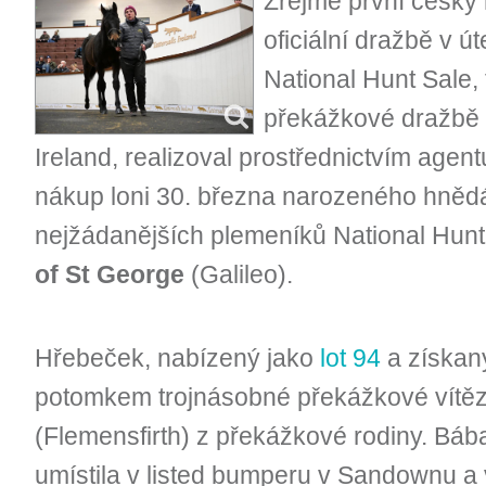
Zřejmě první český 
oficiální dražbě v ú
National Hunt Sale,
překážkové dražbě s
Ireland, realizoval prostřednictvím age
nákup loni 30. března narozeného hněd
nejžádanějších plemeníků National Hu
of St George
(Galileo).
Hřebeček, nabízený jako
lot 94
a získan
potomkem trojnásobné překážkové vítě
(Flemensfirth) z překážkové rodiny. Bá
umístila v listed bumperu v Sandownu a