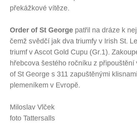
překážkové vítěze.
Order of St George
patřil na dráze k ne
čemž svědčí jak dva triumfy v Irish St. L
triumf v Ascot Gold Cupu (Gr.1). Zakou
hřebcova šestého ročníku z připouštění 
of St George s 311 zapuštěnými klisnami
plemeníkem v Evropě.
Miloslav Vlček
foto Tattersalls