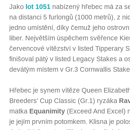
Jako
lot 1051
nabízený hřebec má za 
na distanci 5 furlongů (1000 metrů), z nic
jedno umístění, díky čemuž jeho ostrovn
liber. Největším úspěchem svěřence Kier
červencové vítězství v listed Tipperary S
finišoval pátý v listed Legacy Stakes a 
devátým místem v Gr.3 Cornwallis Stak
Hřebec je synem vítěze Queen Elizabeth 
Breeders' Cup Classic (Gr.1) ryzáka
Rav
matka
Equanimity
(Exceed And Excel) n
je jejím prvním potomkem. Klisna je pol