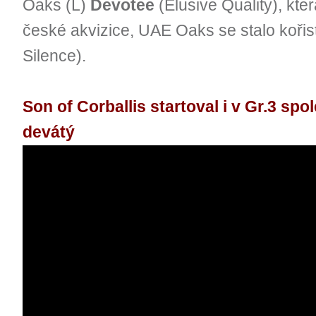
Oaks (L)
Devotee
(Elusive Quality), kte
české akvizice, UAE Oaks se stalo kořis
Silence).
Son of Corballis startoval i v Gr.3 spo
devátý