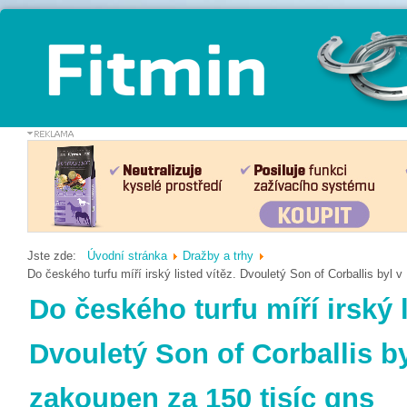
Jste zde:
Úvodní stránka
Dražby a trhy
Do českého turfu míří irský listed vítěz. Dvouletý Son of Corballis byl
Do českého turfu míří irský l
Dvouletý Son of Corballis 
zakoupen za 150 tisíc gns