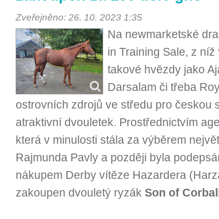
Zveřejněno: 26. 10. 2023 1:35
Na newmarketské draž
in Training Sale, z níž
takové hvězdy jako Aj
Darsalam či třeba Roy
ostrovních zdrojů ve středu pro českou
atraktivní dvouletek. Prostřednictvím ag
která v minulosti stála za výběrem nejv
Rajmunda Pavly a později byla podepsán
nákupem Derby vítěze Hazardera (Harza
zakoupen dvouletý ryzák
Son of Corbal