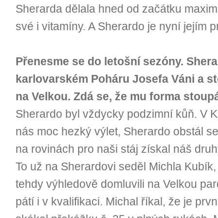
Sherarda dělala hned od začátku maxim
své i vitamíny. A Sherardo je nyní jejím
Přenesme se do letošní sezóny. Shera
karlovarském Poháru Josefa Váni a stej
na Velkou. Zdá se, že mu forma stou
Sherardo byl vždycky podzimní kůň. V Ka
nás moc hezký výlet, Sherardo obstál se 
na rovinách pro naši stáj získal náš dru
To už na Sherardovi seděl Michla Kubík,
tehdy výhledově domluvili na Velkou par
pátí i v kvalifikaci. Michal říkal, že je 