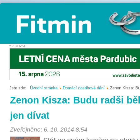
Jste zde:
Úvodní stránka
Domácí dostihové dění
Zenon Kisza: Bud
Zenon Kisza: Budu radši běha
jen dívat
Zveřejněno: 6. 10. 2014 8:54