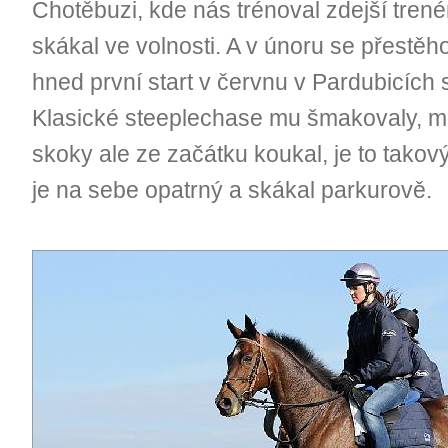
Chotěbuzi, kde nás trénoval zdejší trené
skákal ve volnosti. A v únoru se přestěh
hned první start v červnu v Pardubicích
Klasické steeplechase mu šmakovaly, mě
skoky ale ze začátku koukal, je to takový
je na sebe opatrný a skákal parkurově.