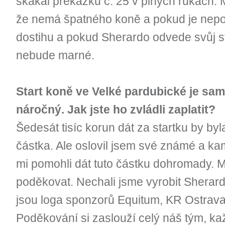
skákal překážku č. 25 v plných rukách. Mi
že nemá špatného koně a pokud je nepo
dostihu a pokud Sherardo odvede svůj s
nebude marné.
Start koně ve Velké pardubické je sam
náročný. Jak jste ho zvládli zaplatit?
Šedesát tisíc korun dát za startku by b
částka. Ale oslovil jsem své známé a kama
mi pomohli dát tuto částku dohromady. M
poděkovat. Nechali jsme vyrobit Sherar
jsou loga sponzorů Equitum, KR Ostrava,
Poděkování si zaslouží celý náš tým, ka