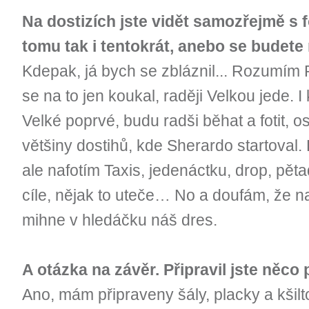
Na dostizích jste vidět samozřejmě s 
tomu tak i tentokrát, anebo se budete
Kdepak, já bych se zbláznil... Rozumím 
se na to jen koukal, raději Velkou jede. 
Velké poprvé, budu radši běhat a fotit, o
většiny dostihů, kde Sherardo startoval. 
ale nafotím Taxis, jedenáctku, drop, pět
cíle, nějak to uteče… No a doufám, že 
mihne v hledáčku náš dres.
A otázka na závěr. Připravil jste něc
Ano, mám připraveny šály, placky a kšil