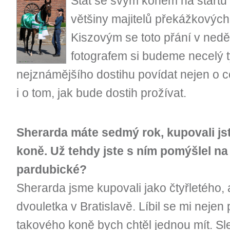
Stát se svým koněm na startu
většiny majitelů překážkových
Kiszovým se toto přání v nedě
fotografem si budeme necelý 
nejznámějšího dostihu povídat nejen o c
i o tom, jak bude dostih prožívat.
Sherarda máte sedmý rok, kupovali js
koně. Už tehdy jste s ním pomýšlel na 
pardubické?
Sherarda jsme kupovali jako čtyřletého, al
dvouletka v Bratislavě. Líbil se mi nejen 
takového koně bych chtěl jednou mít. Sl