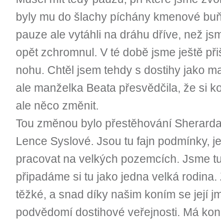
byly mu do šlachy píchány kmenové buň
pauze ale vytáhli na dráhu dříve, než jsm
opět zchromnul. V té době jsme ještě přišl
nohu. Chtěl jsem tehdy s dostihy jako m
ale manželka Beata přesvědčila, že si 
ale něco změnit.
Tou změnou bylo přestěhování Sherarda
Lence Syslové. Jsou tu fajn podmínky, je
pracovat na velkých pozemcích. Jsme tu
připadáme si tu jako jedna velká rodina.
těžké, a snad díky našim koním se její j
podvědomí dostihové veřejnosti. Má koně