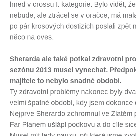
hned v crossu I. kategorie. Bylo vidět, 
nebude, ale ztrácel se v oračce, má mal
po pár krosových dostizích poslali zpět n
něco na oves.
Sherarda ale také potkal zdravotní pr
sezónu 2013 musel vynechat. Předpok
majitele to nebylo snadné období.
Ty zdravotní problémy nakonec byly dva
velmi špatné období, kdy jsem dokonce ch
Nejprve Sherardo zchromnul ve Zlatém po
Far Planem ušlápl podkovu a do cíle sice
Musel mít tedy pauzu, při které jsme zvol