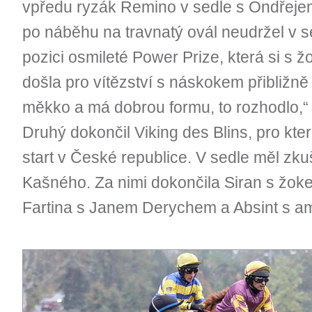
vpředu ryzák Remino v sedle s Ondřeje
po náběhu na travnatý ovál neudržel v se
pozici osmileté Power Prize, která si 
došla pro vítězství s náskokem přibližně 
měkko a má dobrou formu, to rozhodlo,“
Druhý dokončil Viking des Blins, pro kte
start v České republice. V sedle měl zk
Kašného. Za nimi dokončila Siran s žo
Fartina s Janem Derychem a Absint s a