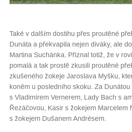
Také v dalším dostihu přes proutěné př
Dunáta a překvapila nejen diváky, ale d
Martina Suchánka. Přiznal totiž, že v rov
pomalá a tak prostě zkusili proutěné př
zkušeného žokeje Jaroslava Myšku, který
koněm u posledního skoku. Za Dunátou 
s Vladimírem Vernerem, Lady Bach s am
Řezáčovou, Kasir s žokejem Marcelem 
s žokejem Dušanem Andrésem.