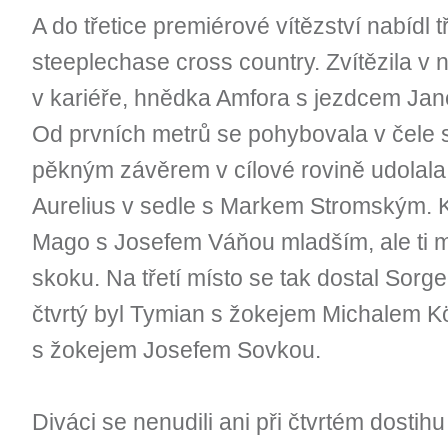
A do třetice premiérové vítězství nabídl t
steeplechase cross country. Zvítězila v
v kariéře, hnědka Amfora s jezdcem Jan
Od prvních metrů se pohybovala v čele 
pěkným závěrem v cílové rovině udolal
Aurelius v sedle s Markem Stromským. K té
Mago s Josefem Váňou mladším, ale ti m
skoku. Na třetí místo se tak dostal So
čtvrtý byl Tymian s žokejem Michalem 
s žokejem Josefem Sovkou.
Diváci se nenudili ani při čtvrtém dostih