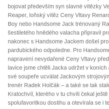
bojovat především syn slavné vítězky V
Reaper, loňský vítěz Ceny Vltavy Renard
Boy nebo Handsome Jack trénovaný R
šestiletého hnědého valacha připravil pro
nakonec s Handsome Jackem došel pro sv
pardubického odpoledne. Pro Handsome 
napravení nevydařené Ceny Vltavy před
lavice jsme chtěli Jacka udržet v koních 
své soupeře ucválat Jackovým strojovým
trenér Radek Holčák – a také se tak stalo
Kratochvíl, kterého v tu chvíli čekal ješt
spolufavoritkou dostihu a otevírala se i t