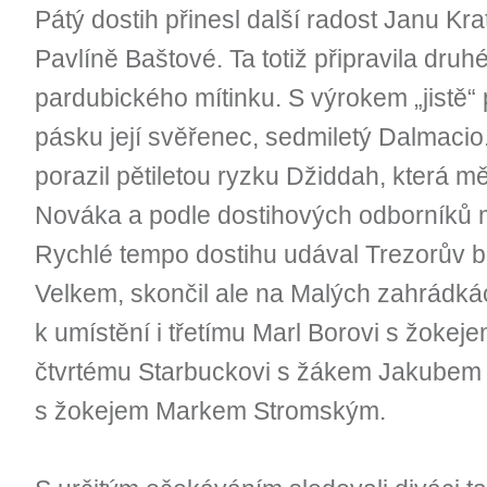
Pátý dostih přinesl další radost Janu Kra
Pavlíně Baštové. Ta totiž připravila dru
pardubického mítinku. S výrokem „jistě“
pásku její svěřenec, sedmiletý Dalmacio.
porazil pětiletou ryzku Džiddah, která m
Nováka a podle dostihových odborníků mě
Rychlé tempo dostihu udával Trezorův b
Velkem, skončil ale na Malých zahrádkác
k umístění i třetímu Marl Borovi s žoke
čtvrtému Starbuckovi s žákem Jakubem 
s žokejem Markem Stromským.