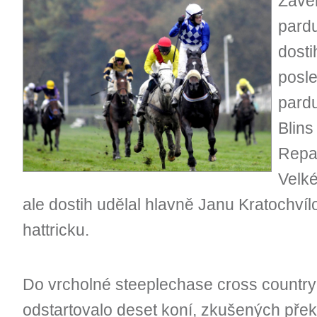
Závěr
pardu
dost
posle
pard
Blin
Repar
Velké
ale dostih udělal hlavně Janu Kratochvílo
hattricku.
Do vrcholné steeplechase cross countr
odstartovalo deset koní, zkušených přek