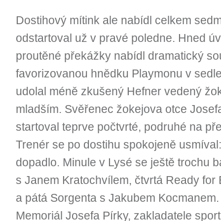
Dostihový mítink ale nabídl celkem sedm 
odstartoval už v pravé poledne. Hned úvo
proutěné překážky nabídl dramatický sou
favorizovanou hnědku Playmonu v sedl
udolal méně zkušený Hefner vedený ž
mladším. Svěřenec žokejova otce Josefa 
startoval teprve počtvrté, podruhé na př
Trenér se po dostihu spokojeně usmíval:
dopadlo. Minule v Lysé se ještě trochu bá
s Janem Kratochvílem, čtvrtá Ready fo
a pátá Sorgenta s Jakubem Kocmanem. D
Memoriál Josefa Pírky, zakladatele sport