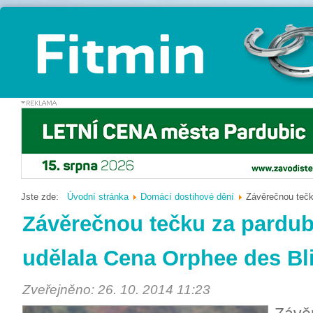
Jste zde:
Úvodní stránka
Domácí dostihové dění
Závěrečnou tečk
Závěrečnou tečku za pardu
udělala Cena Orphee des Bl
Zveřejněno: 26. 10. 2014 11:23