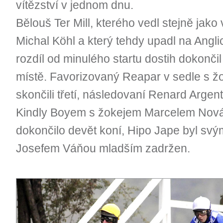
vítězství v jednom dnu.
Bělouš Ter Mill, kterého vedl stejně jak
Michal Köhl a který tehdy upadl na Angl
rozdíl od minulého startu dostih dokonč
místě. Favorizovaný Reapar v sedle s 
skončili třetí, následovaní Renard Arge
Kindly Boyem s žokejem Marcelem Nováke
dokončilo devět koní, Hipo Jape byl sv
Josefem Váňou mladším zadržen.