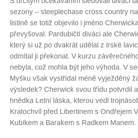
S určitým očekáváním sledovali diváci t
sezony – steeplechase cross country na
listině se totiž objevilo i jméno Cherwic
převyšoval. Pardubičtí diváci ale Cherwi
který si už po dvakrát udělal z Irské lav
odmítal ji překonat. V kurzu závěrečného
nebyla, což mohla být jeho výhoda. V s
Myšku však vystřídal méně vyježděný žá
výsledek? Cherwick svou třídu potvrdil a
hnědka Letní láska, kterou vedl trojnáso
Kratochvíl před Libertinem s Ondřejem 
Kubíkem a Barakem s Radkem Manem