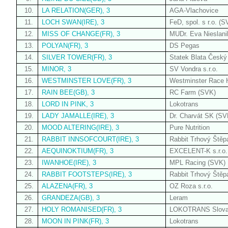
10.
LA RELATION(GER), 3
AGA-Vlachovice
11.
LOCH SWAN(IRE), 3
FeD, spol. s r.o. (S
12.
MISS OF CHANGE(FR), 3
MUDr. Eva Nieslan
13.
POLYAN(FR), 3
DS Pegas
14.
SILVER TOWER(FR), 3
Statek Blata Český 
15.
MINOR, 3
SV Vondra s.r.o.
16.
WESTMINSTER LOVE(FR), 3
Westminster Race H
17.
RAIN BEE(GB), 3
RC Farm (SVK)
18.
LORD IN PINK, 3
Lokotrans
19.
LADY JAMALLE(IRE), 3
Dr. Charvát SK (SV
20.
MOOD ALTERING(IRE), 3
Pure Nutrition
21.
RABBIT INNSOFCOURT(IRE), 3
Rabbit Trhový Štěp
22.
AEQUINOKTIUM(FR), 3
EXCELENT-K s.r.o.
23.
IWANHOE(IRE), 3
MPL Racing (SVK)
24.
RABBIT FOOTSTEPS(IRE), 3
Rabbit Trhový Štěp
25.
ALAZENA(FR), 3
OZ Roza s.r.o.
26.
GRANDEZA(GB), 3
Leram
27.
HOLY ROMANISED(FR), 3
LOKOTRANS Slova
28.
MOON IN PINK(FR), 3
Lokotrans