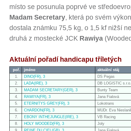
místo se posunula poprvé ve středoevrop
Madam Secretary
, která po svém výkon
dostala známku 75,5 kg, o 1,5 kf nižší n
druhá z mostecké JCK
Rawiya
(Wooded)
Aktuální pořadí handicapu tříletých
poř.
jméno
aktuální stáj
1.
DINO(FR), 3
DS Pegas
2.
LADA(IRE), 3
DB LOGISTIC s.r.o
3.
MADAM SECRETARY(GER), 3
Bunty Team
4.
RAWIYA(FR), 3
Jana Fialová
5.
ETERNITYS GREY(FR), 3
Lokotrans
6.
CHARDON(FR), 3
MUDr. Eva Nieslan
7.
EBONY INTHEJUNGLE(IRE), 3
VB Racing
8.
HOLY WOODED(FR), 3
Joly
9.
REINE DU CIEL(GB), 3
Jana Fialová