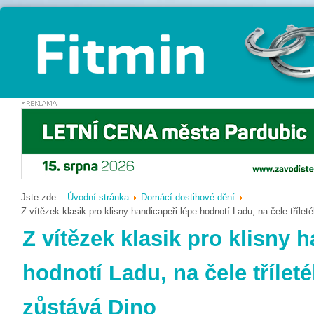
Jste zde:
Úvodní stránka
Domácí dostihové dění
Z vítězek klasik pro klisny handicapeři lépe hodnotí Ladu, na čele tříle
Z vítězek klasik pro klisny 
hodnotí Ladu, na čele třílet
zůstává Dino