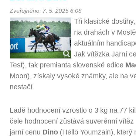
Zveřejněno: 7. 5. 2025 6:08
Tři klasické dostihy
na drahách v Mostě a
aktuálním handicap
Jak vítězka Jarní 
Test), tak premianta slovenské edice
Ma
Moon), získaly vysoké známky, ale na ve
nestačí.
Ladě hodnocení vzrostlo o 3 kg na 77 k
čele hodnocení zůstává suverénní vítěz 
jarní cenu
Dino
(Hello Youmzain), který m