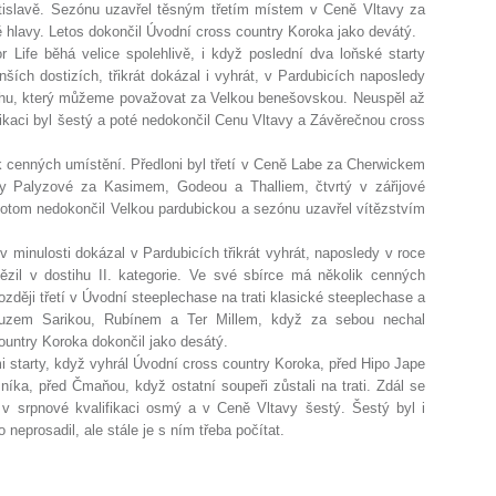
ratislavě. Sezónu uzavřel těsným třetím místem v Ceně Vltavy za
vě hlavy. Letos dokončil Úvodní cross country Koroka jako devátý.
 Life běhá velice spolehlivě, i když poslední dva loňské starty
ších dostizích, třikrát dokázal i vyhrát, v Pardubicích naposledy
stihu, který můžeme považovat za Velkou benešovskou. Neuspěl až
ifikaci byl šestý a poté nedokončil Cenu Vltavy a Závěrečnou cross
k cenných umístění. Předloni byl třetí v Ceně Labe za Cherwickem
vy Palyzové za Kasimem, Godeou a Thalliem, čtvrtý v zářijové
potom nedokončil Velkou pardubickou a sezónu uzavřel vítězstvím
 minulosti dokázal v Pardubicích třikrát vyhrát, naposledy v roce
tězil v dostihu II. kategorie. Ve své sbírce má několik cenných
ozději třetí v Úvodní steeplechase na trati klasické steeplechase a
ouzem Sarikou, Rubínem a Ter Millem, když za sebou nechal
ountry Koroka dokončil jako desátý.
 starty, když vyhrál Úvodní cross country Koroka, před Hipo Jape
íka, před Čmaňou, když ostatní soupeři zůstali na trati. Zdál se
l v srpnové kvalifikaci osmý a v Ceně Vltavy šestý. Šestý byl i
neprosadil, ale stále je s ním třeba počítat.