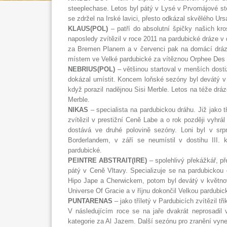
steeplechase. Letos byl pátý v Lysé v Prvomájové s
se zdržel na Irské lavici, přesto odkázal skvělého Ur
KLAUS(POL)
– patří do absolutní špičky našich kr
naposledy zvítězil v roce 2011 na pardubické dráze v d
za Bremen Planem a v červenci pak na domácí dráz
místem ve Velké pardubické za vítěznou Orphee Des B
NEBRIUS(POL)
– většinou startoval v menších dosti
dokázal umístit. Koncem loňské sezóny byl devátý v C
když porazil nadějnou Sisi Merble. Letos na téže drá
Merble.
NIKAS
– specialista na pardubickou dráhu. Již jako t
zvítězil v prestižní Ceně Labe a o rok později vyhrá
dostává ve druhé polovině sezóny. Loni byl v sr
Borderlandem, v září se neumístil v dostihu III
pardubické.
PEINTRE ABSTRAIT(IRE)
– spolehlivý překážkář, př
pátý v Ceně Vltavy. Specializuje se na pardubickou 
Hipo Jape a Cherwickem, potom byl devátý v květnové 
Universe Of Gracie a v říjnu dokončil Velkou pardubic
PUNTARENAS
– jako tříletý v Pardubicích zvítězil tř
V následujícím roce se na jaře dvakrát neprosadil v
kategorie za Al Jazem. Další sezónu pro zranění vynec