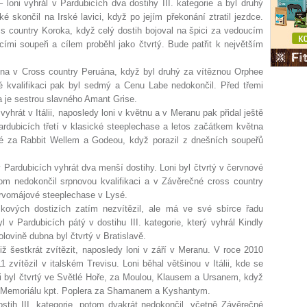
 loni vyhrál v Pardubicích dva dostihy III. kategorie a byl druhý
é skončil na Irské lavici, když po jejím překonání ztratil jezdce.
 country Koroka, když celý dostih bojoval na špici za vedoucím
cími soupeři a cílem proběhl jako čtvrtý. Bude patřit k největším
na v Cross country Peruána, když byl druhý za vítěznou Orphee
vé kvalifikaci pak byl sedmý a Cenu Labe nedokončil. Před třemi
ka je sestrou slavného Amant Grise.
yhrát v Itálii, naposledy loni v květnu a v Meranu pak přidal ještě
ardubicích třetí v klasické steeplechase a letos začátkem května
sé za Rabbit Wellem a Godeou, když porazil z dnešních soupeřů
 Pardubicích vyhrát dva menší dostihy. Loni byl čtvrtý v červnové
m nedokončil srpnovou kvalifikaci a v Závěrečné cross country
 Prvomájové steeplechase v Lysé.
kových dostizích zatím nezvítězil, ale má ve své sbírce řadu
v Pardubicích pátý v dostihu III. kategorie, který vyhrál Kindly
ovině dubna byl čtvrtý v Bratislavě.
ž šestkrát zvítězit, naposledy loni v září v Meranu. V roce 2010
zvítězil v italském Trevisu. Loni běhal většinou v Itálii, kde se
nci byl čtvrtý ve Světlé Hoře, za Moulou, Klausem a Ursanem, když
v Memoriálu kpt. Poplera za Shamanem a Kyshantym.
stih III. kategorie, potom dvakrát nedokončil, včetně Závěrečné