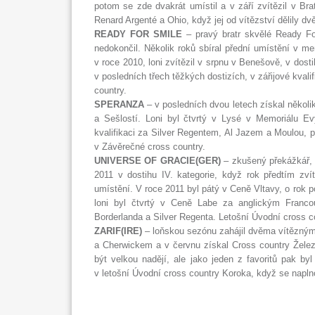
potom se zde dvakrát umístil a v září zvítězil v B
Renard Argenté a Ohio, když jej od vítězství dělily d
READY FOR SMILE
– pravý bratr skvělé Ready For
nedokončil. Několik roků sbíral přední umístění v men
v roce 2010, loni zvítězil v srpnu v Benešově, v do
v posledních třech těžkých dostizích, v zářijové kval
country.
SPERANZA
– v posledních dvou letech získal několi
a Sešlostí. Loni byl čtvrtý v Lysé v Memoriálu E
kvalifikaci za Silver Regentem, Al Jazem a Moulou, 
v Závěrečné cross country.
UNIVERSE OF GRACIE(GER)
– zkušený překážkář, v
2011 v dostihu IV. kategorie, když rok předtím zví
umístění. V roce 2011 byl pátý v Ceně Vltavy, o rok p
loni byl čtvrtý v Ceně Labe za anglickým Franc
Borderlanda a Silver Regenta. Letošní Úvodní cross c
ZARIF(IRE)
– loňskou sezónu zahájil dvěma vítěznými
a Cherwickem a v červnu získal Cross country Železn
být velkou nadějí, ale jako jeden z favoritů pak by
v letošní Úvodní cross country Koroka, když se naplno 