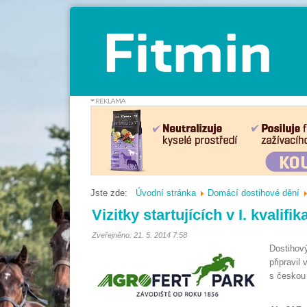
Jste zde:
Úvodní stránka
Domácí dostihové dění
Vizitky startujících v I. kvalifi
Zveřejněno: 21. 5. 2014 7:58
Dostihov
připravil
s českou