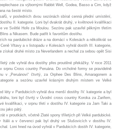
teeplechase za výbornými Rabbit Well, Godea, Basso a Cim, když
sana na šesté místo.
osařů, v posledních dvou sezónách sbíral cenná přední umístění,
ostihu II. kategorie. Loni byl dvakrát druhý, v květnové kvalifikaci
e ve Světlé Hoře za Moulou. Sezónu pak uzavřel pěkným třetím
lins a Nikasem. Bude patřit k favoritům dostihu.
zích na pardubické dráze a na domácí v Kolesách a několikrát se
eně Vltavy a v listopadu v Kolesách vyhrál dostih III. kategorie,
ze získal druhé místo za Neverlandem a nechal za sebou opět Sisi
říletý zde vyhrál dva dostihy přes proutěné překážky. V roce 2011
l v srpnu Cross country Peruána. Do vrcholné formy se pravidelně
pnu v „Peruánovi“ čtvrtý, za Orphee Des Blins, Amaragonem a
. kategorie a sezónu uzavřel krásným druhým místem ve Velké
ed léty v Pardubicích vyhrál dva menší dostihy IV. kategorie a byl
dráhu, loni byl čtvrtý v Úvodní cross country Koroka za Zarifem,
kvalifikaci, v srpnu třetí v dostihu IV. kategorie za Jam Taki a
kou jako pátý.
ikrát v proutkách, včetně Zlaté spony tříletých při Velké pardubické.
 Itálii a v červenci pak byl druhý ve Slušovicích v dostihu IV.
hal. Loni hned na úvod vyhrál v Pardubicích dostih IV. kategorie,