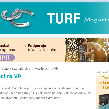
Vizitky startujících v I. kvalifikaci na VP
kaci na VP
ý spolek Pardubice pro Vás ve spolupráci s Milanem Tůmou
 vizitky všech účastníků I. kvalifikace na 124. Velkou pardubickou
 pojišťovnou - Velké ceny města Pardubice.