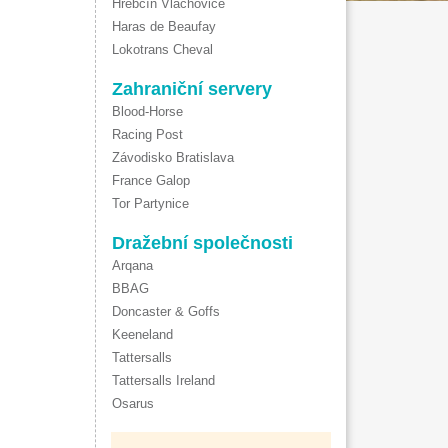
Hřebčín Vlachovice
Haras de Beaufay
Lokotrans Cheval
Zahraniční servery
Blood-Horse
Racing Post
Závodisko Bratislava
France Galop
Tor Partynice
Dražební společnosti
Arqana
BBAG
Doncaster & Goffs
Keeneland
Tattersalls
Tattersalls Ireland
Osarus