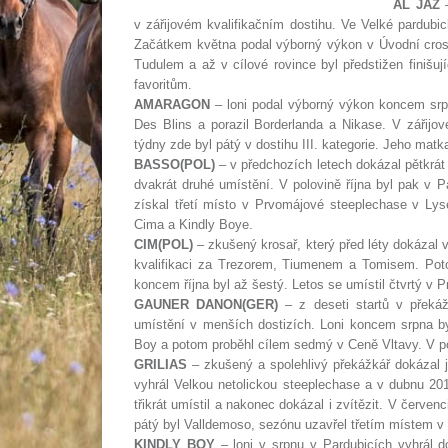
AL JAZ
–
v zářijovém kvalifikačním dostihu. Ve Velké pardubick
Začátkem května podal výborný výkon v Úvodní cross
Tudulem a až v cílové rovince byl předstižen finišují
favoritům.
AMARAGON
– loni podal výborný výkon koncem srp
Des Blins a porazil Borderlanda a Nikase. V zářijo
týdny zde byl pátý v dostihu III. kategorie. Jeho mat
BASSO(POL)
– v předchozích letech dokázal pětkrát v
dvakrát druhé umístění. V polovině října byl pak v P
získal třetí místo v Prvomájové steeplechase v Ly
Cima a Kindly Boye.
CIM(POL)
– zkušený krosař, který před léty dokázal v
kvalifikaci za Trezorem, Tiumenem a Tomisem. Poto
koncem října byl až šestý. Letos se umístil čtvrtý v
GAUNER DANON(GER)
– z deseti startů v překáž
umístění v menších dostizích. Loni koncem srpna byl 
Boy a potom proběhl cílem sedmý v Ceně Vltavy. V pol
GRILIAS
– zkušený a spolehlivý překážkář dokázal ji
vyhrál Velkou netolickou steeplechase a v dubnu 2011 
třikrát umístil a nakonec dokázal i zvítězit. V červe
pátý byl Valldemoso, sezónu uzavřel třetím místem 
KINDLY BOY
– loni v srpnu v Pardubicích vyhrál do