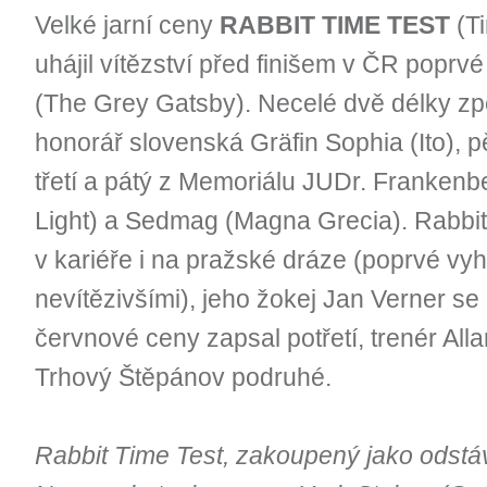
Velké jarní ceny
RABBIT TIME TEST
(Ti
uhájil vítězství před finišem v ČR poprvé 
(The Grey Gatsby). Necelé dvě délky zpě
honorář slovenská Gräfin Sophia (Ito), pě
třetí a pátý z Memoriálu JUDr. Frankenbe
Light) a Sedmag (Magna Grecia). Rabbit
v kariéře i na pražské dráze (poprvé vyhr
nevítězivšími), jeho žokej Jan Verner se 
červnové ceny zapsal potřetí, trenér Allan
Trhový Štěpánov podruhé.
Rabbit Time Test, zakoupený jako odstá