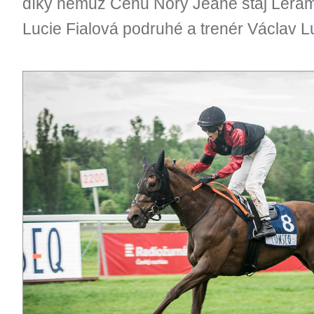
díky němuž Cenu Nory Jeane stáj Leram
Lucie Fialová podruhé a trenér Václav Lu