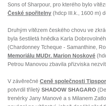
Sons of Sharpour, pro kterého bylo vítěz
České spořitelny
(hdcp III.k., 1600 m)
Druhým vítězem českého chovu ve zkr
byla šestiletá hnědka Karla Dobrovolné
(Chardonney Tcheque - Samanthine, Ros
Memoriálu MUDr. Marion Noskové
(hdc
Petrou Manovou zbavila přizviska nezvít
V závěrečné
Ceně společnosti Tipspor
potvrdil tříletý
SHADOW SHAGARO
(De
trenérky Jany Manové a s Milanem Zatlo