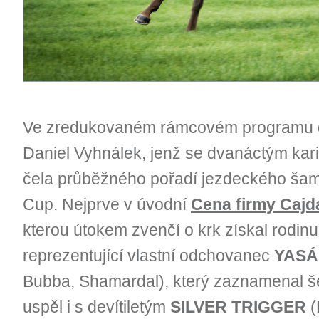
Ve zredukovaném rámcovém programu dva
Daniel Vyhnálek, jenž se dvanáctým ka
čela průběžného pořadí jezdeckého ša
Cup. Nejprve v úvodní
Cena firmy Cajd
kterou útokem zvenčí o krk získal rodi
reprezentující vlastní odchovanec
YAS
Bubba, Shamardal), který zaznamenal šes
uspěl i s devítiletým
SILVER TRIGGER
(