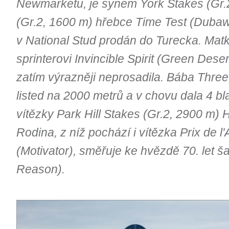
Newmarketu, je synem York Stakes (Gr.2
(Gr.2, 1600 m) hřebce Time Test (Dubawi
v National Stud prodán do Turecka. Mat
sprinterovi Invincible Spirit (Green Des
zatím výrazněji neprosadila. Bába Threef
listed na 2000 metrů a v chovu dala 4 b
vítězky Park Hill Stakes (Gr.2, 2900 m) 
Rodina, z níž pochází i vítězka Prix de 
(Motivator), směřuje ke hvězdě 70. let ša
Reason).