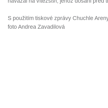
navázal na vítězství, jehož dosáhl před t
S použitím tiskové zprávy Chuchle Aren
foto Andrea Zavadilová