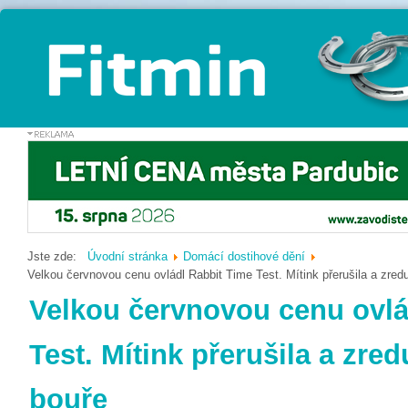
Jste zde:
Úvodní stránka
Domácí dostihové dění
Velkou červnovou cenu ovládl Rabbit Time Test. Mítink přerušila a zre
Velkou červnovou cenu ovlá
Test. Mítink přerušila a zre
bouře