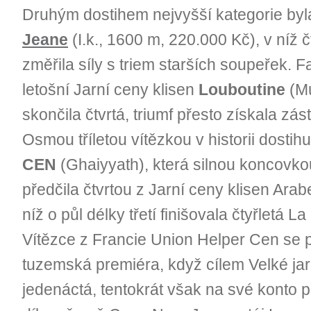
Druhým dostihem nejvyšší kategorie by
Jeane
(I.k., 1600 m, 220.000 Kč), v níž čt
změřila síly s triem starších soupeřek. F
letošní Jarní ceny klisen
Louboutine
(Mu
skončila čtvrtá, triumf přesto získala zá
Osmou tříletou vítězkou v historii dostih
CEN
(Ghaiyyath), která silnou koncovko
předčila čtvrtou z Jarní ceny klisen Arab
níž o půl délky třetí finišovala čtyřletá L
Vítězce z Francie Union Helper Cen se p
tuzemská premiéra, když cílem Velké jar
jedenáctá, tentokrát však na své konto př