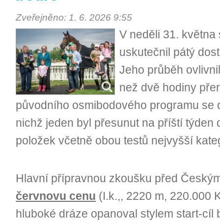
Zveřejněno: 1. 6. 2026 9:55
V neděli 31. května
uskutečnil pátý dos
Jeho průběh ovlivnil
než dvě hodiny přer
původního osmibodového programu se dv
nichž jeden byl přesunut na příští týden
položek včetně obou testů nejvyšší kate
Hlavní přípravnou zkoušku před Český
červnovu cenu
(I.k.,, 2220 m, 220.000 K
hluboké dráze opanoval stylem start-cíl