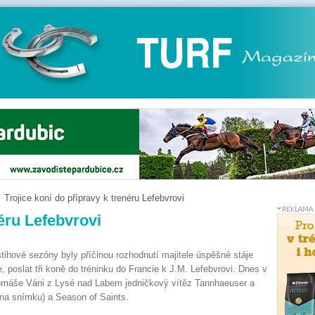
Trojice koní do přípravy k trenéru Lefebvrovi
néru Lefebvrovi
stihové sezóny byly příčinou rozhodnutí majitele úspěšné stáje
, poslat tři koně do tréninku do Francie k J.M. Lefebvrovi. Dnes v
 Tomáše Váni z Lysé nad Labem jedničkový vítěz Tannhaeuser a
 (na snímku) a Season of Saints.