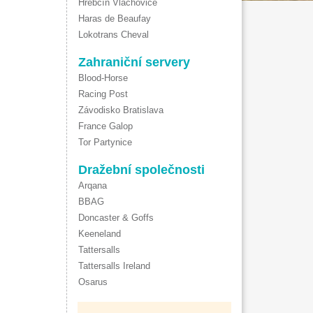
Hřebčín Vlachovice
Haras de Beaufay
Lokotrans Cheval
Zahraniční servery
Blood-Horse
Racing Post
Závodisko Bratislava
France Galop
Tor Partynice
Dražební společnosti
Arqana
BBAG
Doncaster & Goffs
Keeneland
Tattersalls
Tattersalls Ireland
Osarus