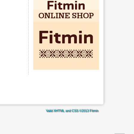
Valid
XHTML
and
CSS
©2013
Fitmin