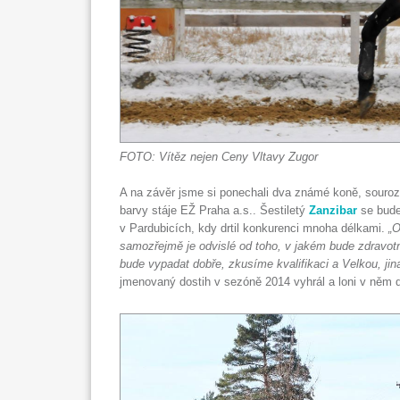
FOTO: Vítěz nejen Ceny Vltavy Zugor
A na závěr jsme si ponechali dva známé koně, souro
barvy stáje EŽ Praha a.s.. Šestiletý
Zanzibar
se bude
v Pardubicích, kdy drtil konkurenci mnoha délkami.
„O
samozřejmě je odvislé od toho, v jakém bude zdravot
bude vypadat dobře, zkusíme kvalifikaci a Velkou, jin
jmenovaný dostih v sezóně 2014 vyhrál a loni v něm 