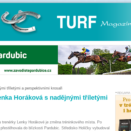
mi tříletými a perspektivními krosaři
Lenka Horáková s nadějnými tříletými
u trenérky Lenky Horákové je změna tréninkového místa. Po
 přestěhovala do blízkosti Pardubic. Středisko Holičky vybudoval