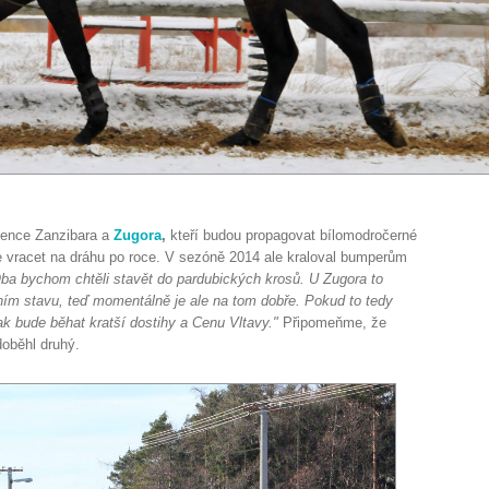
zence Zanzibara a
Zugora
,
kteří budou propagovat bílomodročerné
 vracet na dráhu po roce. V sezóně 2014 ale kraloval bumperům
ba bychom chtěli stavět do pardubických krosů. U Zugora to
ním stavu, teď momentálně je ale na tom dobře. Pokud to tedy
ak bude běhat kratší dostihy a Cenu Vltavy."
Připomeňme, že
doběhl druhý.