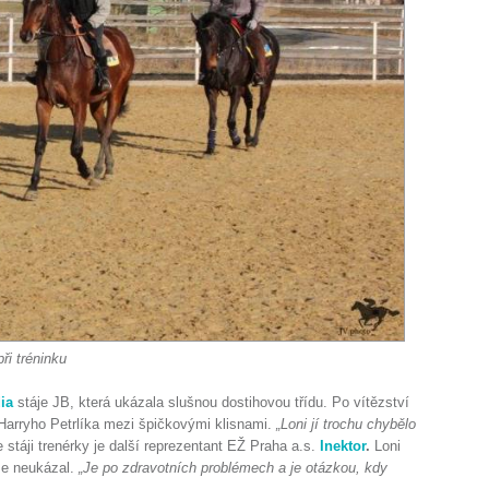
ři tréninku
ia
stáje JB, která ukázala slušnou dostihovou třídu. Po vítězství
Harryho Petrlíka mezi špičkovými klisnami.
„Loni jí trochu chybělo
táji trenérky je další reprezentant EŽ Praha a.s.
Inektor
.
Loni
áze neukázal.
„Je po zdravotních problémech a je otázkou, kdy