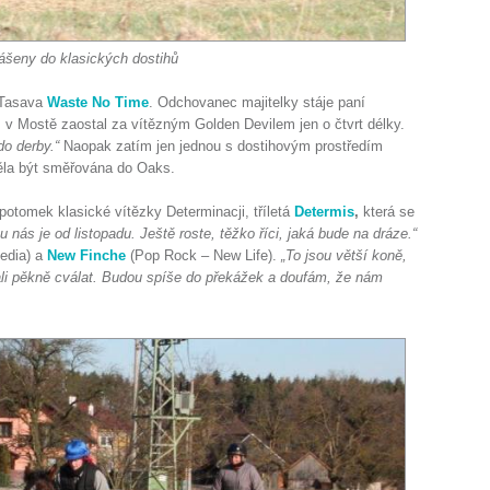
lášeny do klasických dostihů
S Tasava
Waste No Time
. Odchovanec majitelky stáje paní
ž v Mostě zaostal za vítězným Golden Devilem jen o čtvrt délky.
do derby.“
Naopak zatím jen jednou s dostihovým prostředím
ěla být směřována do Oaks.
 potomek klasické vítězky Determinacji, tříletá
Determis
,
která se
 nás je od listopadu. Ještě roste, těžko říci, jaká bude na dráze.“
Media) a
New Finche
(Pop Rock – New Life).
„To jsou větší koně,
ačali pěkně cválat. Budou spíše do překážek a doufám, že nám