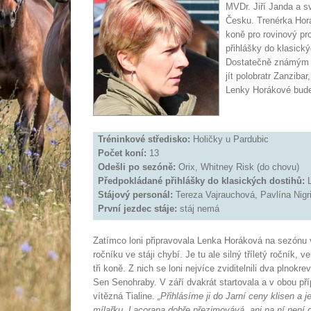
MVDr. Jiří Janda a 
Česku. Trenérka Horák
koně pro rovinový pro
přihlášky do klasický
Dostatečně známým s
jít polobratr Zanzib
Lenky Horákové bude 
Tréninkové středisko:
Holičky u Pardubic
Počet koní:
13
Odešli po sezóně:
Orix, Whitney Risk (do chovu)
Předpokládané přihlášky do klasických dostihů:
L
Stájový personál:
Tereza Vajrauchová, Pavlína Nigri
První jezdec stáje:
stáj nemá
Zatímco loni připravovala Lenka Horáková na sezónu 
ročníku ve stáji chybí. Je tu ale silný tříletý ročník,
tři koně. Z nich se loni nejvíce zviditelnili dva plnok
Sen Senohraby. V září dvakrát startovala a v obou pří
vítězná Tialine.
„Přihlásíme ji do Jarní ceny klisen a je
mílařku. Lacorana dobře přezimovává, ani na ní není c