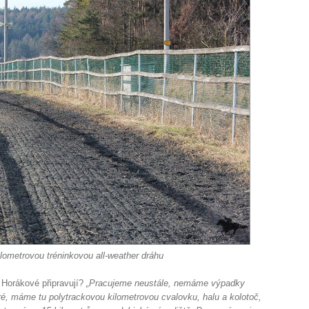
lometrovou tréninkovou all-weather dráhu
 Horákové připravují?
„Pracujeme neustále, nemáme výpadky
, máme tu polytrackovou kilometrovou cvalovku, halu a kolotoč,