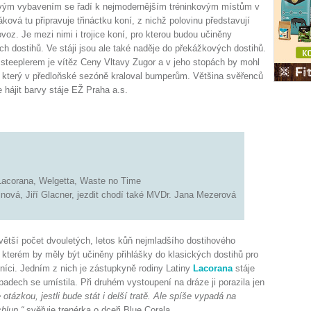
svým vybavením se řadí k nejmodernějším tréninkovým místům v
ová tu připravuje třináctku koní, z nichž polovinu představují
voz. Je mezi nimi i trojice koní, pro kterou budou učiněny
ch dostihů. Ve stáji jsou ale také naděje do překážkových dostihů.
teeplerem je vítěz Ceny Vltavy Zugor a v jeho stopách by mohl
ar, který v předloňské sezóně kraloval bumperům. Většina svěřenců
hájit barvy stáje EŽ Praha a.s.
acorana, Welgetta, Waste no Time
nová, Jiří Glacner, jezdit chodí také MVDr. Jana Mezerová
větší počet dvouletých, letos kůň nejmladšího dostihového
 ve kterém by měly být učiněny přihlášky do klasických dostihů pro
revníci. Jedním z nich je zástupkyně rodiny Latiny
Lacorana
stáje
padech se umístila. Při druhém vystoupení na dráze ji porazila jen
 otázkou, jestli bude stát i delší tratě. Ale spíše vypadá na
hlup,“
svěřuje trenérka o dceři Blue Corala.