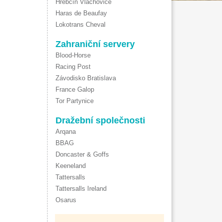
Hřebčín Vlachovice
Haras de Beaufay
Lokotrans Cheval
Zahraniční servery
Blood-Horse
Racing Post
Závodisko Bratislava
France Galop
Tor Partynice
Dražební společnosti
Arqana
BBAG
Doncaster & Goffs
Keeneland
Tattersalls
Tattersalls Ireland
Osarus