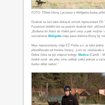
FOTO: Tříleté klisny Lacorana a Wellgetta budou přih
Dvakrát se loni také dokázal umístit reprezentant D
Fouskové doběhl loni na podzim dvakrát třetí, přičem
„Budeme ho hlásit do Velké jarní ceny a pak možná i 
seznámená
Wellgetta
stáje pana doktora Bruny by m
Mezi reprezentanty stáje EŽ Praha a.s. je také jediný
přestěhovala od trenéra Votavy.
„Loni nic neukázala a u
Debut čeká na její stájové kolegy,
Medica
(Camill – 
hodně rostli, ale přes zimu udělali velký pokrok a z
budou dělat radost.“