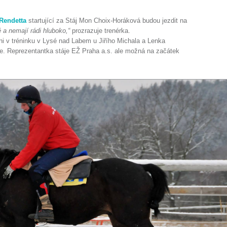
Rendetta
startující za Stáj Mon Choix-Horáková budou jezdit na
ě a nemají rádi hluboko,“
prozrazuje trenérka.
oni v tréninku v Lysé nad Labem u Jiřího Michala a Lenka
ase. Reprezentantka stáje EŽ Praha a.s. ale možná na začátek