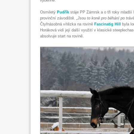
vyběhne.“
Osmiletý
Pudřík
stáje PP Zámrsk a o tři roky mladší
provinční závodiště.
„Jsou to koně pro běhání po tráv
Čtyřnásobná vítězka na rovině
Fascinatig Hill
byla l
Horáková vidí její další využití v klasické steeplech
absolvuje start na rovině.