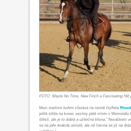
FOTO: Waste No Time, New Finch a Fascinating Hill p
Mezi staršími koňmi zůstává na rovině čtyřletá
Rheed
ještě stihla na konec sezóny páté místo v Memoriálu 
štěstí, ale je to dobrá a užitečná klisna.“
Nováčkem ve s
se na jaře dvakrát umístil, ale od června se již na dr