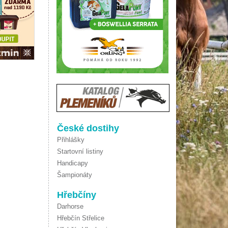
České dostihy
Přihlášky
Startovní listiny
Handicapy
Šampionáty
Hřebčíny
Darhorse
Hřebčín Střelice